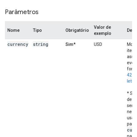
Parâmetros
Valor de
Nome
Tipo
Obrigatório
Desc
exemplo
currency
string
Sim*
USD
Moed
itens
asso
event
form
4217 
letra
* Se
defin
será
nece
usar 
parâ
cur
para