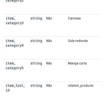
category2
item
_
string
Não
Camisas
category3
item
_
string
Não
Gola redonda
category4
item
_
string
Não
Manga curta
category5
item
_
list
_
string
Não
related_products
id