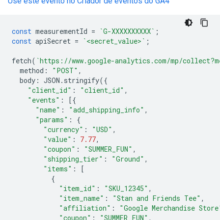
Use este evento no Criador de eventos do GA4
const
 measurementId 
=
`G-XXXXXXXXXX`
;
const
 apiSecret 
=
`<secret_value>`
;
fetch
(
`https://www.google-analytics.com/mp/collect?m
  method
:
"POST"
,
  body
:
 JSON
.
stringify
({
"client_id"
:
"client_id"
,
"events"
:
[{
"name"
:
"add_shipping_info"
,
"params"
:
{
"currency"
:
"USD"
,
"value"
:
7.77
,
"coupon"
:
"SUMMER_FUN"
,
"shipping_tier"
:
"Ground"
,
"items"
:
[
{
"item_id"
:
"SKU_12345"
,
"item_name"
:
"Stan and Friends Tee"
,
"affiliation"
:
"Google Merchandise Store
"coupon"
:
"SUMMER_FUN"
,