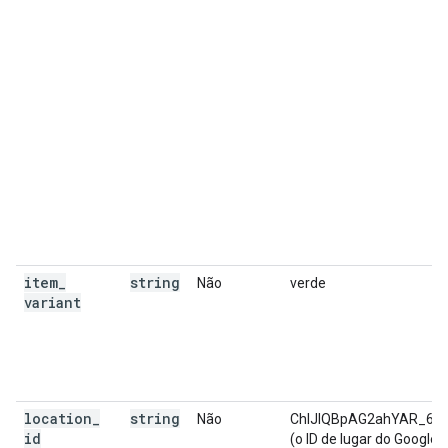
item
_
string
Não
verde
variant
location
_
string
Não
ChIJIQBpAG2ahYAR_61
id
(o ID de lugar do Google 