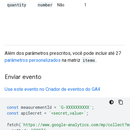
quantity
number
Não
1
Além dos parâmetros prescritos, você pode incluir até 27
parâmetros personalizados
na matriz
items
.
Enviar evento
Use este evento no Criador de eventos do GA4
const
 measurementId 
=
`G-XXXXXXXXXX`
;
const
 apiSecret 
=
`<secret_value>`
;
fetch
(
`https://www.google-analytics.com/mp/collect?m