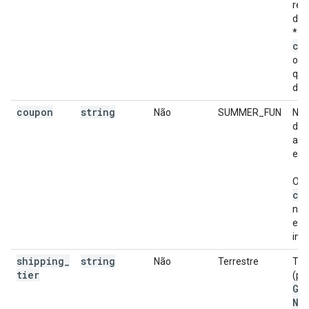
rec
def
* O
cu
obr
qua
def
coupon
string
Não
SUMMER_FUN
Nom
do 
ass
eve
Os 
co
nív
e d
ind
shipping
_
string
Não
Terrestre
Tip
tier
(po
Gr
Ne