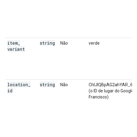
item
_
string
Não
verde
variant
location
_
string
Não
ChIJIQBpAG2ahYAR_61
id
(o ID de lugar do Google 
Francisco)