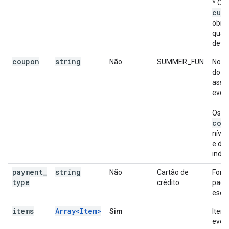
* O 
cur
obrig
quan
defi
coupon
string
Não
SUMMER_FUN
Nome
do c
asso
even
Os p
cou
nível
e do 
inde
payment
_
string
Não
Cartão de
Form
type
crédito
paga
escol
items
Array<Item>
Sim
Itens
even