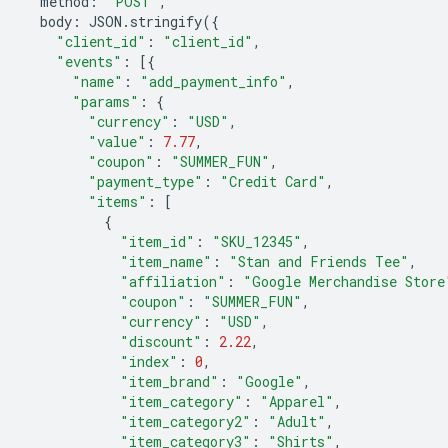
  method
:
"POST"
,
  body
:
 JSON
.
stringify
({
"client_id"
:
"client_id"
,
"events"
:
[{
"name"
:
"add_payment_info"
,
"params"
:
{
"currency"
:
"USD"
,
"value"
:
7.77
,
"coupon"
:
"SUMMER_FUN"
,
"payment_type"
:
"Credit Card"
,
"items"
:
[
{
"item_id"
:
"SKU_12345"
,
"item_name"
:
"Stan and Friends Tee"
,
"affiliation"
:
"Google Merchandise Store
"coupon"
:
"SUMMER_FUN"
,
"currency"
:
"USD"
,
"discount"
:
2.22
,
"index"
:
0
,
"item_brand"
:
"Google"
,
"item_category"
:
"Apparel"
,
"item_category2"
:
"Adult"
,
"item_category3"
:
"Shirts"
,