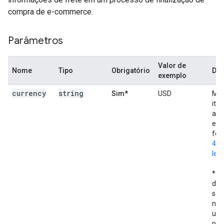
compra de e-commerce.
Parâmetros
Valor de
Nome
Tipo
Obrigatório
Des
exemplo
currency
string
Sim*
USD
Moe
ite
ass
eve
for
421
letr
* S
def
ser
nec
usa
par