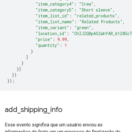
"item_category4"
:
"Crew"
,
"item_category5"
:
"Short sleeve"
,
"item_list_id"
:
"related_products"
,
"item_list_name"
:
"Related Products"
,
"item_variant"
:
"green"
,
"location_id"
:
"ChIJIQBpAG2ahYAR_6128Gc
"price"
:
9.99
,
"quantity"
:
1
}
]
}
}]
})
});
add
_
shipping
_
info
Esse evento significa que um usuário enviou as
informações de frete em um processo de finalização de