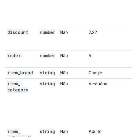
discount
number
Não
2,22
index
number
Não
5
item
_
brand
string
Não
Google
item
_
string
Não
Vestuário
category
item
_
string
Não
Adulto