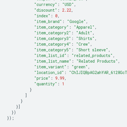
"currency"
:
"USD"
,
"discount"
:
2.22
,
"index"
:
0
,
"item_brand"
:
"Google"
,
"item_category"
:
"Apparel"
,
"item_category2"
:
"Adult"
,
"item_category3"
:
"Shirts"
,
"item_category4"
:
"Crew"
,
"item_category5"
:
"Short sleeve"
,
"item_list_id"
:
"related_products"
,
"item_list_name"
:
"Related Products"
,
"item_variant"
:
"green"
,
"location_id"
:
"ChIJIQBpAG2ahYAR_6128Gc
"price"
:
9.99
,
"quantity"
:
1
}
]
}
}]
})
});