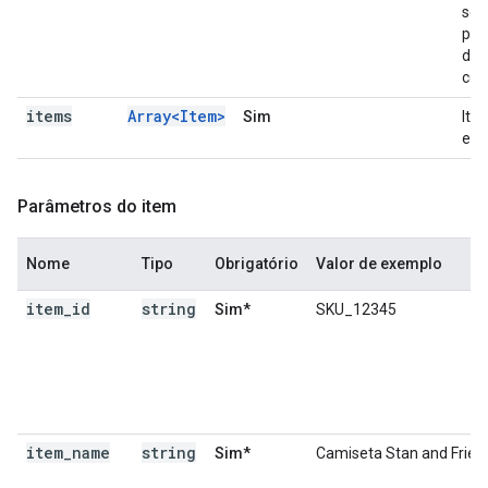
sel
par
do 
com
items
Array<Item>
Sim
Ite
eve
Parâmetros do item
Nome
Tipo
Obrigatório
Valor de exemplo
item
_
id
string
Sim*
SKU_12345
item
_
name
string
Sim*
Camiseta Stan and Frien