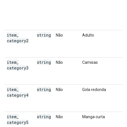
item
_
string
Não
Adulto
category2
item
_
string
Não
Camisas
category3
item
_
string
Não
Gola redonda
category4
item
_
string
Não
Manga curta
category5