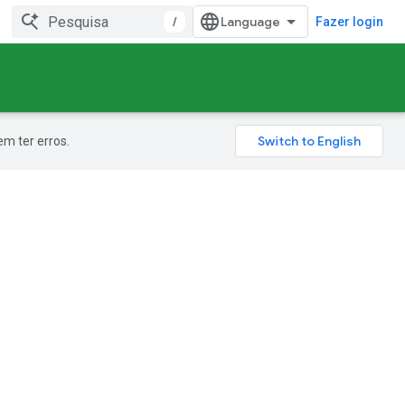
/
Fazer login
m ter erros.