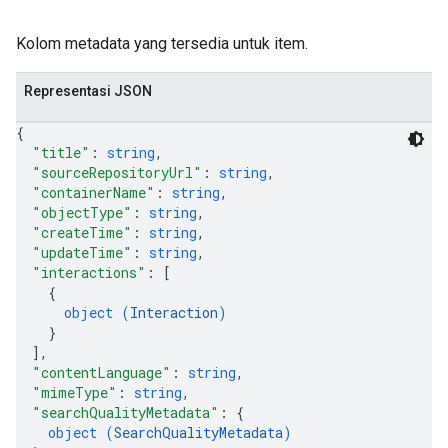
Kolom metadata yang tersedia untuk item.
Representasi JSON
{
"title"
: 
string
,
"sourceRepositoryUrl"
: 
string
,
"containerName"
: 
string
,
"objectType"
: 
string
,
"createTime"
: 
string
,
"updateTime"
: 
string
,
"interactions"
: 
[
{
object (
Interaction
)
}
]
,
"contentLanguage"
: 
string
,
"mimeType"
: 
string
,
"searchQualityMetadata"
: 
{
object (
SearchQualityMetadata
)