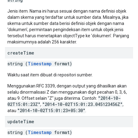
Jenis item. Nama ini harus sesuai dengan nama definisi objek
dalam skema yang terdaftar untuk sumber data. Misalnya, jika
skema untuk sumber data berisi definisi objek dengan nama
'dokumen', permintaan pengindeksan item untuk objek jenis
tersebut harus menetapkan objectType ke 'dokumen'. Panjang
maksimumnya adalah 256 karakter.
create
Time
string (
Timestamp
format)
Waktu saat item dibuat di repositori sumber.
Menggunakan RFC 3339, dengan output yang dihasilkan akan
selalu dinormalisasi Z dan menggunakan digit pecahan 0, 3, 6,
"2014-10-
atau 9. Offset selain "Z" juga diterima. Contoh:
02T15:01:23Z"
"2014-10-02T15:01:23.045123456Z"
,
,
"2014-10-02T15:01:23+05:30"
atau
.
update
Time
string (
Timestamp
format)