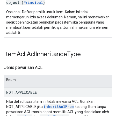
object (
Principal
)
Opsional. Daftar pemilik untuk item. Kolom ini tidak
memengaruhi izin akses dokumen. Namun, hal ini menawarkan
sedikit peningkatan peringkat pada item jika pengguna yang
membuat kueri adalah pemiliknya. Jumlah maksimum elemen
adalah 5.
Item
Acl
.
Acl
Inheritance
Type
Jenis pewarisan ACL.
Enum
NOT
_
APPLICABLE
Nilai default saat item ini tidak mewarisi ACL. Gunakan
inherit
Acl
From
NOT_APPLICABLE jika
kosong. Item tanpa
pewarisan ACL masih dapat memiliki ACL yang disediakan oleh