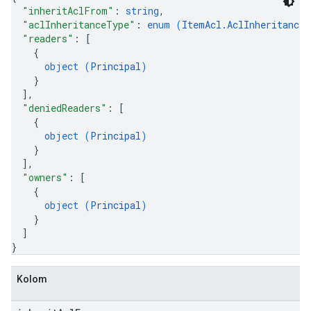
"inheritAclFrom"
: 
string
,
"aclInheritanceType"
: 
enum (
ItemAcl.AclInheritanceT
"readers"
: 
[
{
object (
Principal
)
}
]
,
"deniedReaders"
: 
[
{
object (
Principal
)
}
]
,
"owners"
: 
[
{
object (
Principal
)
}
]
}
Kolom