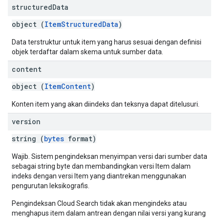
ntity
structured
Data
exing
object (
ItemStructuredData
)
exing.template
xing.traverser
Data terstruktur untuk item yang harus sesuai dengan definisi
exing.util
objek terdaftar dalam skema untuk sumber data.
dk
content
rving
object (
ItemContent
)
Konten item yang akan diindeks dan teksnya dapat ditelusuri.
version
string (
bytes
format)
Wajib. Sistem pengindeksan menyimpan versi dari sumber data
sebagai string byte dan membandingkan versi Item dalam
indeks dengan versi Item yang diantrekan menggunakan
pengurutan leksikografis.
Pengindeksan Cloud Search tidak akan mengindeks atau
menghapus item dalam antrean dengan nilai versi yang kurang