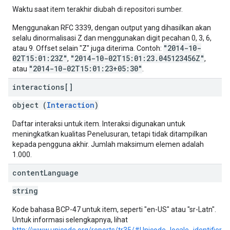
Waktu saat item terakhir diubah di repositori sumber.
Menggunakan RFC 3339, dengan output yang dihasilkan akan
selalu dinormalisasi Z dan menggunakan digit pecahan 0, 3, 6,
"2014-10-
atau 9. Offset selain "Z" juga diterima. Contoh:
02T15:01:23Z"
"2014-10-02T15:01:23.045123456Z"
,
,
"2014-10-02T15:01:23+05:30"
atau
.
interactions[]
object (
Interaction
)
Daftar interaksi untuk item. Interaksi digunakan untuk
meningkatkan kualitas Penelusuran, tetapi tidak ditampilkan
kepada pengguna akhir. Jumlah maksimum elemen adalah
1.000.
content
Language
string
Kode bahasa BCP-47 untuk item, seperti "en-US" atau "sr-Latn".
Untuk informasi selengkapnya, lihat