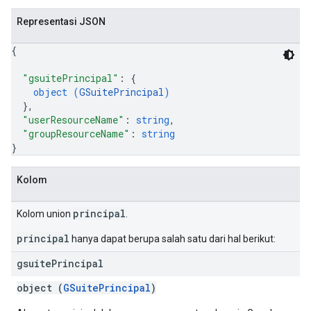
Representasi JSON
{
"gsuitePrincipal"
: 
{
object (
GSuitePrincipal
)
}
,
"userResourceName"
: 
string
,
"groupResourceName"
: 
string
}
Kolom
principal
Kolom union
.
principal
hanya dapat berupa salah satu dari hal berikut:
gsuite
Principal
object (
GSuitePrincipal
)