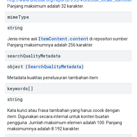
http://www.unicode.org/reports/tr35/#Unicode_locale_identifier
.
Panjang maksimum adalah 32 karakter.
mime
Type
string
ItemContent.content
Jenis mime asli
di repositori sumber.
Panjang maksimumnya adalah 256 karakter.
search
Quality
Metadata
object (
SearchQualityMetadata
)
Metadata kualitas penelusuran tambahan item
keywords[]
string
Kata kunci atau frasa tambahan yang harus cocok dengan
item. Digunakan secara internal untuk konten buatan
pengguna. Jumlah maksimum elemen adalah 100. Panjang
maksimumnya adalah 8.192 karakter.