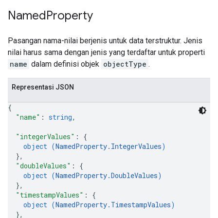
Named
Property
Pasangan nama-nilai berjenis untuk data terstruktur. Jenis
nilai harus sama dengan jenis yang terdaftar untuk properti
name
dalam definisi objek
objectType
.
Representasi JSON
{
"name"
: 
string
,
"integerValues"
: 
{
object (
NamedProperty.IntegerValues
)
}
,
"doubleValues"
: 
{
object (
NamedProperty.DoubleValues
)
}
,
"timestampValues"
: 
{
object (
NamedProperty.TimestampValues
)
}
,