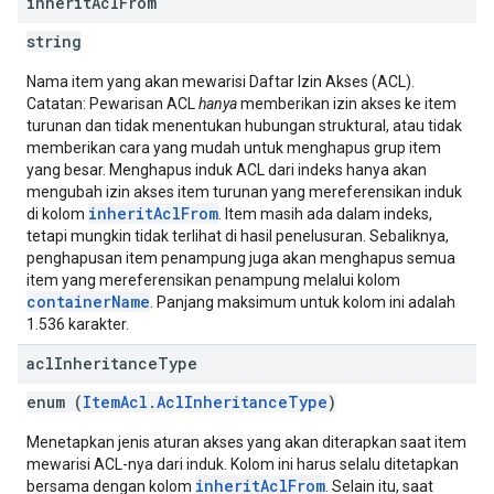
inherit
Acl
From
string
Nama item yang akan mewarisi Daftar Izin Akses (ACL).
Catatan: Pewarisan ACL
hanya
memberikan izin akses ke item
turunan dan tidak menentukan hubungan struktural, atau tidak
memberikan cara yang mudah untuk menghapus grup item
yang besar. Menghapus induk ACL dari indeks hanya akan
mengubah izin akses item turunan yang mereferensikan induk
inheritAclFrom
di kolom
. Item masih ada dalam indeks,
tetapi mungkin tidak terlihat di hasil penelusuran. Sebaliknya,
penghapusan item penampung juga akan menghapus semua
item yang mereferensikan penampung melalui kolom
containerName
. Panjang maksimum untuk kolom ini adalah
1.536 karakter.
acl
Inheritance
Type
enum (
ItemAcl.AclInheritanceType
)
Menetapkan jenis aturan akses yang akan diterapkan saat item
mewarisi ACL-nya dari induk. Kolom ini harus selalu ditetapkan
inheritAclFrom
bersama dengan kolom
. Selain itu, saat