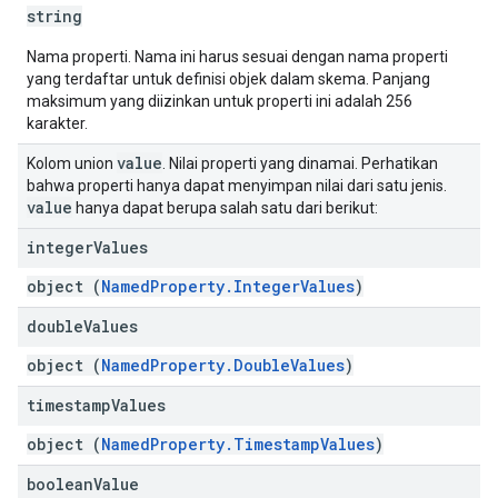
string
Nama properti. Nama ini harus sesuai dengan nama properti
yang terdaftar untuk definisi objek dalam skema. Panjang
maksimum yang diizinkan untuk properti ini adalah 256
karakter.
value
Kolom union
. Nilai properti yang dinamai. Perhatikan
bahwa properti hanya dapat menyimpan nilai dari satu jenis.
value
hanya dapat berupa salah satu dari berikut:
integer
Values
object (
NamedProperty.IntegerValues
)
double
Values
object (
NamedProperty.DoubleValues
)
timestamp
Values
object (
NamedProperty.TimestampValues
)
boolean
Value