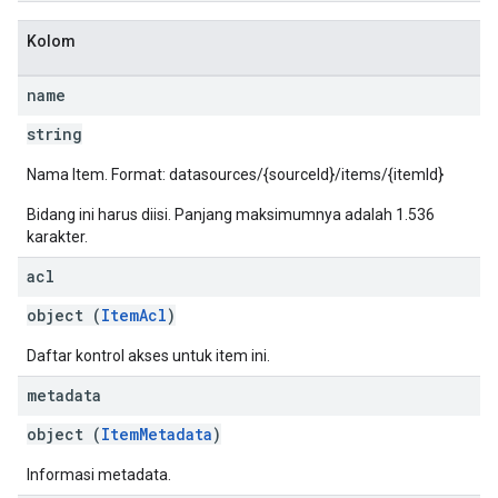
Kolom
name
string
Nama Item. Format: datasources/{sourceId}/items/{itemId}
Bidang ini harus diisi. Panjang maksimumnya adalah 1.536
karakter.
acl
object (
ItemAcl
)
Daftar kontrol akses untuk item ini.
metadata
object (
ItemMetadata
)
Informasi metadata.
nfig