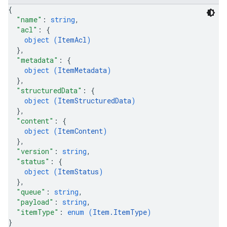
{
"name"
: 
string
,
"acl"
: 
{
object (
ItemAcl
)
}
,
"metadata"
: 
{
object (
ItemMetadata
)
}
,
"structuredData"
: 
{
object (
ItemStructuredData
)
}
,
"content"
: 
{
object (
ItemContent
)
}
,
"version"
: 
string
,
"status"
: 
{
object (
ItemStatus
)
}
,
"queue"
: 
string
,
"payload"
: 
string
,
"itemType"
: 
enum (
Item.ItemType
)
}