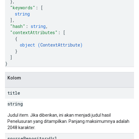
}
,
"keywords"
: 
[
string
]
,
"hash"
: 
string
,
"contextAttributes"
: 
[
{
object (
ContextAttribute
)
}
]
}
Kolom
title
string
Judul item. Jika diberikan, ini akan menjadi judul hasil
Penelusuran yang ditampilkan. Panjang maksimumnya adalah
2048 karakter.
source
Repository
Url