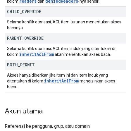
readers
denied
Readers
kolom
dan
-nya sendiri.
CHILD
_
OVERRIDE
Selama konflik otorisasi, ACL item turunan menentukan akses
bacanya.
PARENT
_
OVERRIDE
Selama konflik otorisasi, ACL item induk yang ditentukan di
inherit
Acl
From
kolom
akan menentukan akses baca.
BOTH
_
PERMIT
Akses hanya diberikan jika item ini dan item induk yang
inherit
Acl
From
ditentukan di kolom
mengizinkan akses
baca.
Akun utama
Referensi ke pengguna, grup, atau domain.