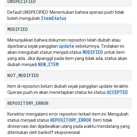
UNSPECIFIED
Default UNSPECIFIED. Menentukan bahwa operasi push tidak
Item
Status
boleh mengubah
MODIFIED
Menunjukkan bahwa dokumen repositori telah diubah atau
update
diperbarui sejak panggilan
sebelumnya. Tindakan ini
MODIFIED
akan mengubah status menjadi status
untuk item
yang ada. Jika dipanggil pada item yang tidak ada, status akan
NEW
_
ITEM
diubah menjadi
.
NOT
_
MODIFIED
Item di repositori belum diubah sejak panggilan update terakhir.
ACCEPTED
Operasi push ini akan menetapkan status ke status
.
REPOSITORY
_
ERROR
Konektor mengalami error repositori terkait item ini. Mengubah
REPOSITORY
_
ERROR
status menjadi status
. Item tidak
direservasi dan dijadwalkan ulang pada waktu mendatang yang
ditentukan oleh backoff eksponensial.