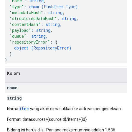
"name"
: 
string
,
"type"
: 
enum (
PushItem.Type
)
,
"metadataHash"
: 
string
,
"structuredDataHash"
: 
string
,
"contentHash"
: 
string
,
"payload"
: 
string
,
"queue"
: 
string
,
"repositoryError"
: 
{
object (
RepositoryError
)
}
}
Kolom
name
string
item
Nama
yang akan dimasukkan ke antrean pengindeksan.
Format: datasources/{sourceId}/items/{id}
Bidang ini harus diisi. Panjang maksimumnya adalah 1.536