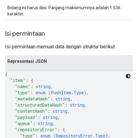
Bidang ini harus diisi. Panjang maksimumnya adalah 1.536
karakter.
Isi permintaan
Isi permintaan memuat data dengan struktur berikut:
Representasi JSON
{
"item"
: 
{
"name"
: 
string
,
"type"
: 
enum (
PushItem.Type
)
,
"metadataHash"
: 
string
,
"structuredDataHash"
: 
string
,
"contentHash"
: 
string
,
"payload"
: 
string
,
"queue"
: 
string
,
"repositoryError"
: 
{
nfig
"type"
: 
enum (
RepositoryError.Type
)
,