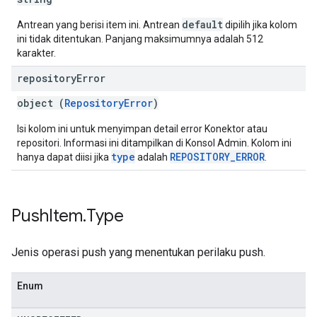
default
Antrean yang berisi item ini. Antrean
dipilih jika kolom
ini tidak ditentukan. Panjang maksimumnya adalah 512
karakter.
repository
Error
object (
RepositoryError
)
Isi kolom ini untuk menyimpan detail error Konektor atau
repositori. Informasi ini ditampilkan di Konsol Admin. Kolom ini
type
REPOSITORY_ERROR
hanya dapat diisi jika
adalah
.
Push
Item
.
Type
Jenis operasi push yang menentukan perilaku push.
Enum