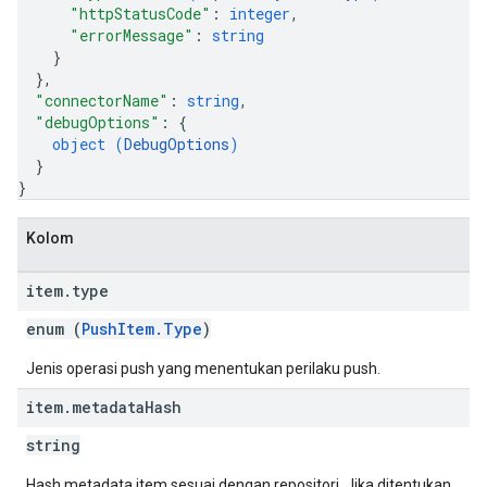
ntity
"httpStatusCode"
: 
integer
,
exing
"errorMessage"
: 
string
}
exing.template
}
,
xing.traverser
"connectorName"
: 
string
,
exing.util
"debugOptions"
: 
{
dk
object (
DebugOptions
)
rving
}
}
Kolom
item
.
type
enum (
PushItem.Type
)
Jenis operasi push yang menentukan perilaku push.
item
.
metadata
Hash
string
Hash metadata item sesuai dengan repositori. Jika ditentukan,