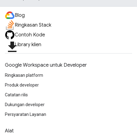
Blog
Ringkasan Stack
Contoh Kode
file_download
Library klien
Google Workspace untuk Developer
Ringkasan platform
Produk developer
Catatan rilis
Dukungan developer
Persyaratan Layanan
Alat