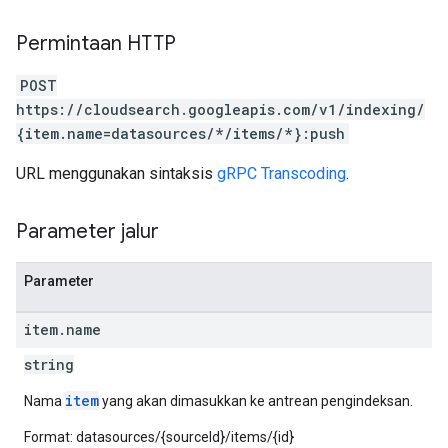
Permintaan HTTP
POST
https://cloudsearch.googleapis.com/v1/indexing/
{item.name=datasources/*/items/*}:push
URL menggunakan sintaksis
gRPC Transcoding
.
Parameter jalur
Parameter
item
.
name
string
item
Nama
yang akan dimasukkan ke antrean pengindeksan.
Format: datasources/{sourceId}/items/{id}