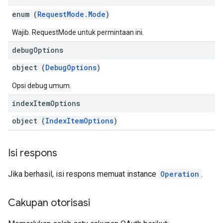
enum (
RequestMode.Mode
)
Wajib. RequestMode untuk permintaan ini.
debug
Options
object (
DebugOptions
)
Opsi debug umum.
index
Item
Options
object (
IndexItemOptions
)
Isi respons
Jika berhasil, isi respons memuat instance
Operation
.
Cakupan otorisasi