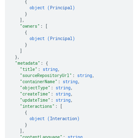
{
ntity
object (
Principal
)
exing
}
exing.template
]
,
xing.traverser
"owners"
: 
[
exing.util
{
object (
Principal
)
dk
}
rving
]
}
,
"metadata"
: 
{
"title"
: 
string
,
"sourceRepositoryUrl"
: 
string
,
"containerName"
: 
string
,
"objectType"
: 
string
,
"createTime"
: 
string
,
"updateTime"
: 
string
,
"interactions"
: 
[
{
object (
Interaction
)
}
]
,
"contentLanguage"
: 
string
,