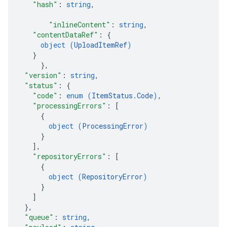
"hash"
: 
string
,
"inlineContent"
: 
string
,
"contentDataRef"
: 
{
object (
UploadItemRef
)
}
}
,
"version"
: 
string
,
"status"
: 
{
"code"
: 
enum (
ItemStatus.Code
)
,
"processingErrors"
: 
[
{
object (
ProcessingError
)
}
]
,
"repositoryErrors"
: 
[
{
object (
RepositoryError
)
}
]
}
,
"queue"
: 
string
,