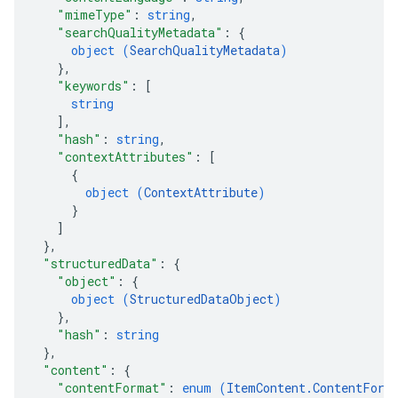
"mimeType"
: 
string
,
"searchQualityMetadata"
: 
{
object (
SearchQualityMetadata
)
}
,
"keywords"
: 
[
string
]
,
"hash"
: 
string
,
"contextAttributes"
: 
[
{
object (
ContextAttribute
)
}
]
}
,
"structuredData"
: 
{
"object"
: 
{
object (
StructuredDataObject
)
}
,
"hash"
: 
string
}
,
"content"
: 
{
"contentFormat"
: 
enum (
ItemContent.ContentForm