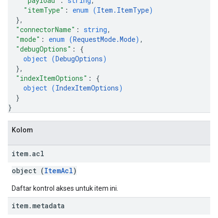
"payload"
: 
string
,
"itemType"
: 
enum (
Item.ItemType
)
}
,
"connectorName"
: 
string
,
"mode"
: 
enum (
RequestMode.Mode
)
,
"debugOptions"
: 
{
object (
DebugOptions
)
}
,
"indexItemOptions"
: 
{
object (
IndexItemOptions
)
}
}
Kolom
item
.
acl
object (
ItemAcl
)
Daftar kontrol akses untuk item ini.
item
.
metadata