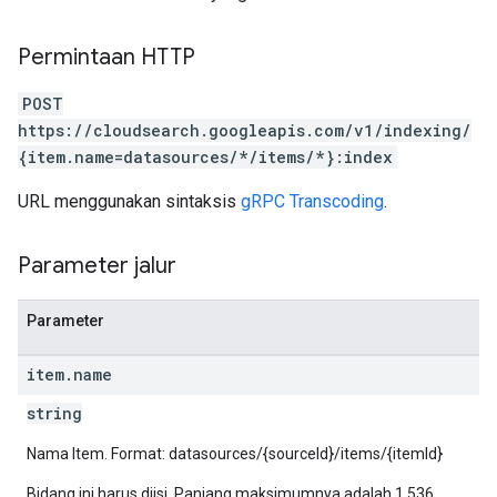
Permintaan HTTP
POST
https://cloudsearch.googleapis.com/v1/indexing/
{item.name=datasources/*/items/*}:index
URL menggunakan sintaksis
gRPC Transcoding
.
Parameter jalur
Parameter
item
.
name
string
Nama Item. Format: datasources/{sourceId}/items/{itemId}
Bidang ini harus diisi. Panjang maksimumnya adalah 1.536