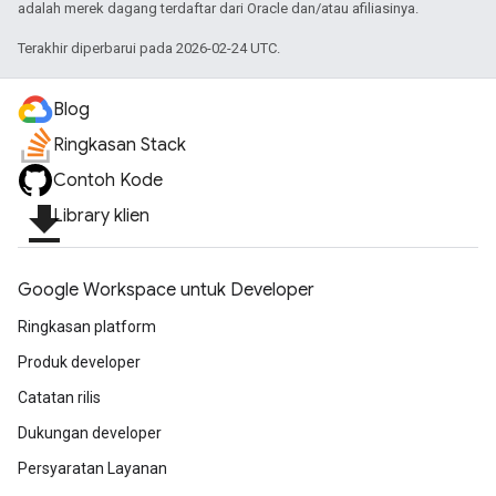
adalah merek dagang terdaftar dari Oracle dan/atau afiliasinya.
Terakhir diperbarui pada 2026-02-24 UTC.
Blog
Ringkasan Stack
Contoh Kode
file_download
Library klien
Google Workspace untuk Developer
Ringkasan platform
Produk developer
Catatan rilis
Dukungan developer
Persyaratan Layanan