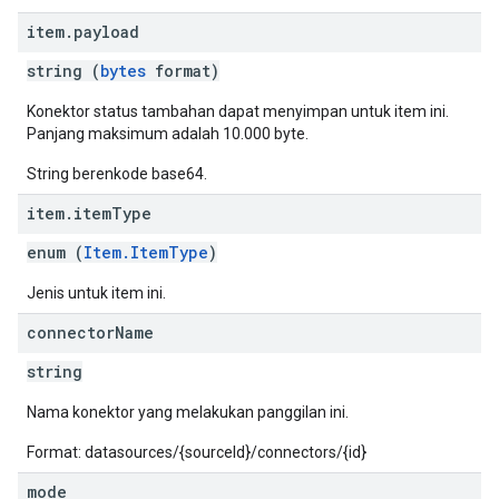
item
.
payload
string (
bytes
format)
Konektor status tambahan dapat menyimpan untuk item ini.
Panjang maksimum adalah 10.000 byte.
String berenkode base64.
item
.
item
Type
enum (
Item.ItemType
)
Jenis untuk item ini.
connector
Name
string
Nama konektor yang melakukan panggilan ini.
Format: datasources/{sourceId}/connectors/{id}
mode