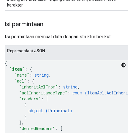
karakter.
Isi permintaan
Isi permintaan memuat data dengan struktur berikut:
Representasi JSON
{
"item"
: 
{
"name"
: 
string
,
"acl"
: 
{
"inheritAclFrom"
: 
string
,
"aclInheritanceType"
: 
enum (
ItemAcl.AclInherita
"readers"
: 
[
{
object (
Principal
)
}
]
,
nfig
"deniedReaders"
: 
[