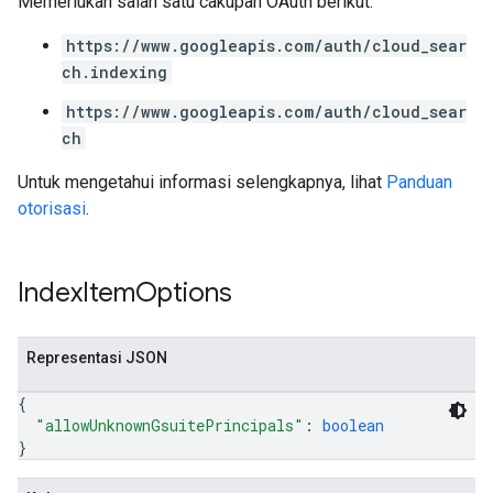
Memerlukan salah satu cakupan OAuth berikut:
https://www.googleapis.com/auth/cloud_sear
ch.indexing
https://www.googleapis.com/auth/cloud_sear
ch
Untuk mengetahui informasi selengkapnya, lihat
Panduan
otorisasi
.
Index
Item
Options
Representasi JSON
{
"allowUnknownGsuitePrincipals"
: 
boolean
}