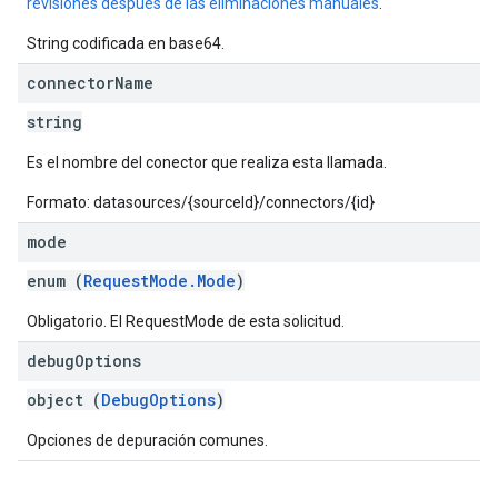
revisiones después de las eliminaciones manuales
.
xing.
exing.template
String codificada en base64.
ing.traverser.
connector
Name
ing.util
string
.
ving
Es el nombre del conector que realiza esta llamada.
Formato: datasources/{sourceId}/connectors/{id}
mode
enum (
RequestMode.Mode
)
Obligatorio. El RequestMode de esta solicitud.
debug
Options
object (
DebugOptions
)
Opciones de depuración comunes.