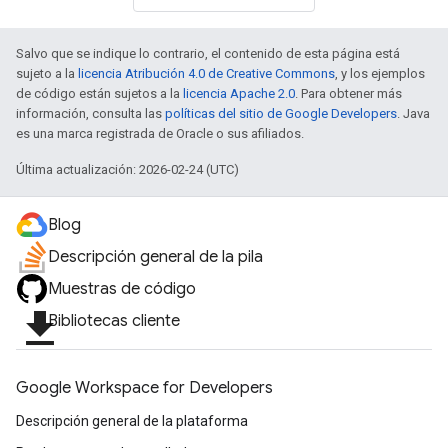
Salvo que se indique lo contrario, el contenido de esta página está
sujeto a la
licencia Atribución 4.0 de Creative Commons
, y los ejemplos
de código están sujetos a la
licencia Apache 2.0
. Para obtener más
información, consulta las
políticas del sitio de Google Developers
. Java
es una marca registrada de Oracle o sus afiliados.
Última actualización: 2026-02-24 (UTC)
fig
tity
xing.
Blog
exing.template
Descripción general de la pila
ing.traverser.
Muestras de código
ing.util
file_download
.
Bibliotecas cliente
ving
Google Workspace for Developers
Descripción general de la plataforma