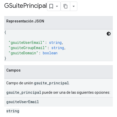
GSuite
Principal
Representación JSON
{
"gsuiteUserEmail"
: 
string
,
"gsuiteGroupEmail"
: 
string
,
"gsuiteDomain"
: 
boolean
}
Campos
gsuite_principal
Campo de unión
.
gsuite_principal
puede ser una de las siguientes opciones:
gsuite
User
Email
string