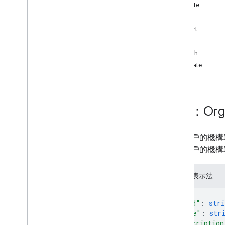
delete
REST 資源
get
Asps
insert
channels
list
OS 裝置
patch
customer
.
devices
.
chromeos
update
customer
.
devices
.
chromeos
.
commands
客戶
網域別名
資源：Org
網域
群組
groups
.
aliases
管理帳戶的機構
成員
南
。客戶的機構
行動裝置
機構單位
JSON 表示法
總覽
{
刪除
"kind"
: 
stri
獲得
"name"
: 
str
insert
"description