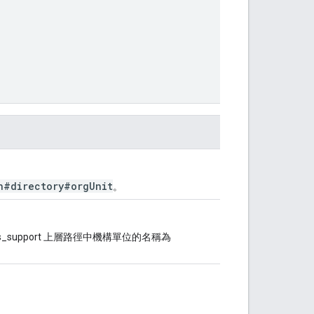
n#directory#orgUnit
。
es_support 上層路徑中機構單位的名稱為