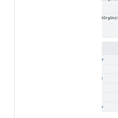
標準查詢參數
用量限制
parent
Org
Uni
Domain Shared Contacts API
聯絡人動態消息
擴充屬性和投影
聯絡人查詢參數
方法
共用聯絡人元素
執行批次作業
delete
Email Audit API
get
監控
insert
匯出
用量限制
list
patch
Enterprise License Manager API
第 1 版
update
產品和 SKU