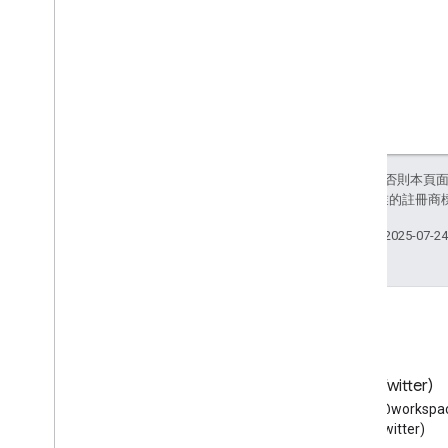
標準查詢參數
用量限制
Google Workspace Reseller API
第 1 版
產品和 SKU
付款方案
用量限制
除非另有註明，否則本頁
和/或其關聯企業的註冊商
Groups Migration API
上次更新時間：2025-07-2
第 1 版
用量限制
Groups Settings API
第 1 版
用量限制
網誌
X (Twitter)
閱讀 Google Workspace 開發
在 X 上追蹤 @workspac
相關 API
人員網誌
(Twitter)
Cloud Identity API