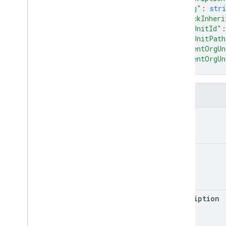
清單
"etag"
: 
stri
"blockInheri
修補
"orgUnitId"
:
update
"orgUnitPath
權限
"parentOrgUn
resources
.
buildings
"parentOrgUn
resources
.
calendars
}
資源
role assignments
欄位
角色
kind
結構定義
權杖
兩步驟驗證
name
位使用者
users
.
aliases
users
.
photos
驗證碼
description
類型
座標來源