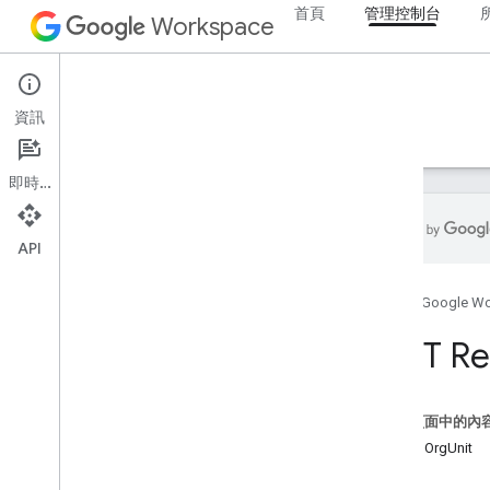
首頁
管理控制台
Workspace
Admin console
資訊
總覽
指南
參考資料
支援
即時通訊
API
管理員 SDK API
首頁
Google W
總覽
第 1 版
REST Re
Chrome Printer Management API
Contact Delegation API
Data Transfer API
這個頁面中的內
Directory API
資源：OrgUnit
資源摘要
方法