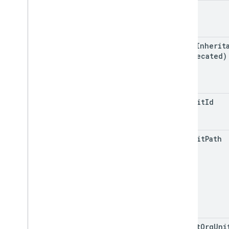
Projection
etag
訂閱管道
使用者相片
block
Inherit
標準查詢參數
(deprecated)
列出查詢運算子
API 限制和配額
語言代碼
org
Unit
Id
行動裝置搜尋欄位
Reports API
v1
.
1beta1
org
Unit
Path
Admin Settings API
用量限制
Alert Center API
v1beta1
快訊類型
parent
Org
Uni
支援的查詢篩選器欄位