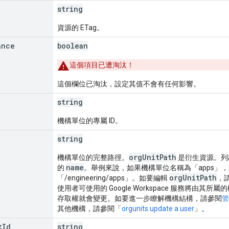
string
資源的 ETag。
ance
boolean
這個項目已遭淘汰！
這個欄位已淘汰，設定其值不會有任何影響。
string
機構單位的專屬 ID。
string
orgUnitPath
機構單位的完整路徑。
是衍生資源。列
name
的
。舉例來說，如果機構單位名稱為「apps」，上層機構為
orgUnitPath
「/engineering/apps」。如要編輯
，
使用者可使用的 Google Workspace 服務將
存取權就會變更。如要進一步瞭解機構結構，請參閱
管
其他機構，請參閱「
orgunits.update a user
」。
t
Id
string