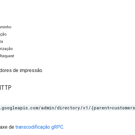
aminho
ação
ta
rização
rRequest
idores de impressão.
HTTP
.googleapis.com/admin/directory/v1/{parent=customer
taxe de
transcodificação gRPC
.