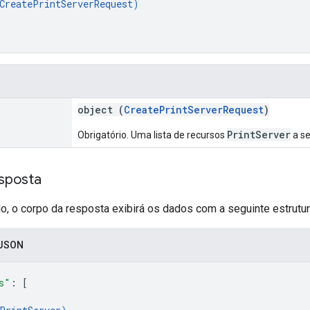
CreatePrintServerRequest
)
object (
CreatePrintServerRequest
)
PrintServer
Obrigatório. Uma lista de recursos
a s
sposta
, o corpo da resposta exibirá os dados com a seguinte estrutur
 JSON
s"
: 
[