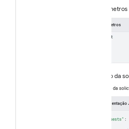
v1
.
1beta1
Parâmetros
API Admin Settings
Limites de uso
Parâmetros
parent
API Alert Center
v1beta1
Tipos de alerta
Campos de filtro de consulta
compatíveis
Parâmetros de consulta padrão
Corpo da sol
Limites de uso
O corpo da soli
API Domain Shared Contacts
Feed de contatos
Representação
Propriedades e projeções estendidas
Parâmetros de consulta do Contatos
{
Elementos de contatos compartilhados
"requests"
: 
{
Realizar operações em lote