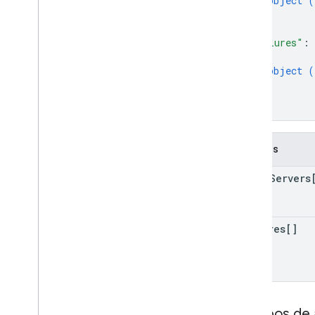
object (
v1
}
]
,
Limites de uso
"failures"
: 
{
API Groups Settings
object (
v1
}
Limites de uso
]
}
APIs relacionadas
API Cloud Identity
Campos
API People
print
Servers
failures[]
Escopos de 