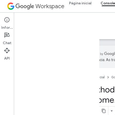
Página inicial
Console
Workspace
Admin console
Informações
Visão geral
Guias
Referência
Suporte
Chat
API
preferência. As t
API Admin SDK
Visão geral
Página inicial
G
v1
API Chrome Printer Management
Method
Resumo dos recursos
chrome
Recursos REST
admin
.
directory
.
v1
.
customers
.
chrome
.
print
Servers