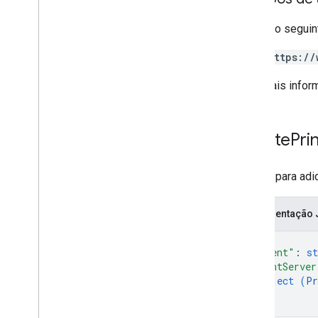
Requer o seguin
https://
Para mais infor
Create
Pri
Pedido para adi
Representação
{
"parent"
: 
st
"printServer
object (
Pr
}
}