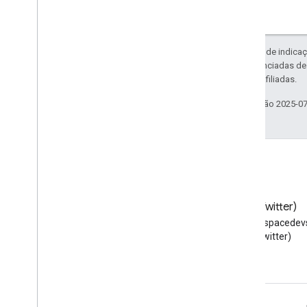
Exceto em caso de indicaç
código são licenciadas d
da Oracle e/ou afiliadas.
Última atualização 2025-0
Blog
X (Twitter)
Leia o blog para
Siga @workspacedevs
desenvolvedores do Google
(Twitter)
Workspace