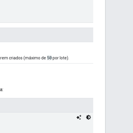
50
erem criados (máximo de
por lote).
a: