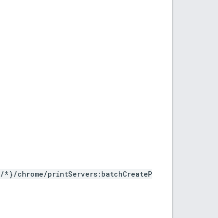
s/*}/chrome/printServers:batchCreateP