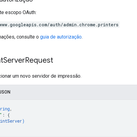
te escopo OAuth:
www.googleapis.com/auth/admin.chrome.printers
mações, consulte o
guia de autorização
.
nt
Server
Request
cionar um novo servidor de impressão.
 JSON
ring
,
"
: 
{
intServer
)