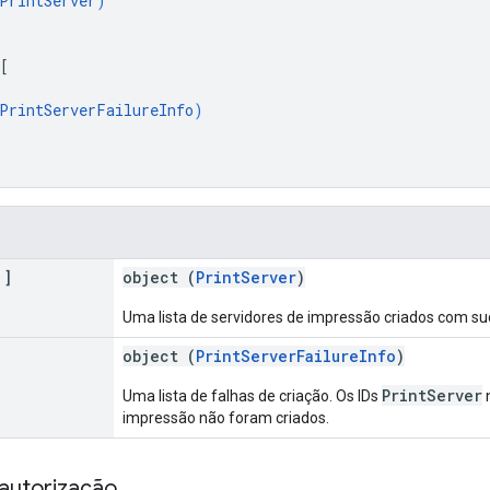
PrintServer
)
[
PrintServerFailureInfo
)
[]
object (
PrintServer
)
Uma lista de servidores de impressão criados com su
object (
PrintServerFailureInfo
)
PrintServer
Uma lista de falhas de criação. Os IDs
n
impressão não foram criados.
autorização