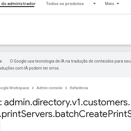
 do administrador
Todos os produtos
Mais
O Google usa tecnologia de IA na tradução de conteúdos para seu
raduções com IA podem ter erros.
oogle Workspace
Admin console
Referência
: admin
.
directory
.
v1
.
customers
.
.
print
Servers
.
batch
Create
Print