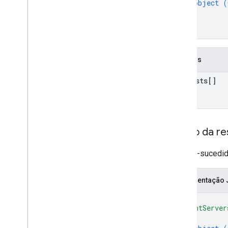
object (
}
Email Audit API
]
monitoramento
}
export
Limites de uso
Campos
API Enterprise License Manager
requests[]
v1
Produtos e SKUs
Parâmetros de consulta padrão
Limites de uso
Corpo da re
API Google Workspace Reseller
Se bem-sucedido
v1
Produtos e SKUs
Representação
Planos de pagamento
{
Limites de uso
"printServer
{
API Groups Migration