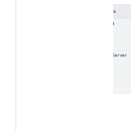
Campos
parent
print
Server