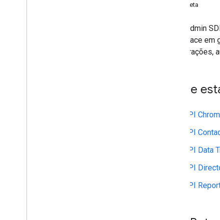
APIs Beta
API Contact Delegation
API Groups Settings
A API Admin SDK
API Groups Migration
Workspace em gra
API People
configurações, a
Auditorias
,
uso e segurança
API Reports
O que está
API Alert Center
Email Audit API
API Chrom
Domínios e licenças
API Contac
API Reseller
API Data T
API Enterprise License Manager
API Admin Settings
API Direct
API Domain Shared Contacts
API Repor
Navegadores e impressoras
Chrome
API Chrome Printer Management