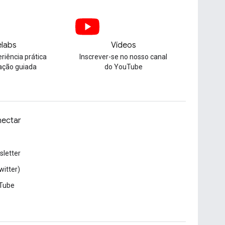
labs
Vídeos
riência prática
Inscrever-se no nosso canal
ação guiada
do YouTube
ectar
letter
witter)
Tube