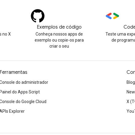
Exemplos de código
Code
 no X
Conheça nossos apps de
Teste uma expe
exemplo ou copie-os para
de program
criar o seu
Ferramentas
Con
Console do administrador
Blog
Painel do Apps Script
News
Console do Google Cloud
X (T
APIs Explorer
You