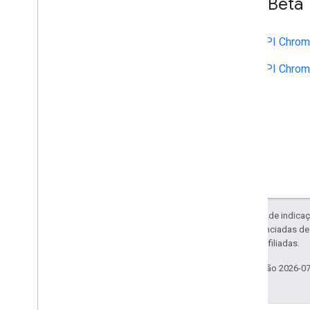
APIs Beta
API Chrome Enterprise Core
API Chrome Browser Enrollment
Token
API Chrom
API Chrom
Práticas recomendadas
Notificações push
Enviar solicitações em lote
Dicas de desempenho
Exceto em caso de indicaç
código são licenciadas d
da Oracle e/ou afiliadas.
Última atualização 2026-0