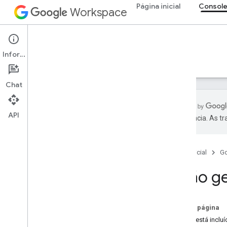
Página inicial
Console
Workspace
Admin console
Informações
Visão geral
Guias
Referência
Suporte
Chat
API
preferência. As t
Visão geral
Começar
Página inicial
G
Configurar a permissão do OAuth
Visão g
Estrutura e recursos da
organização
API Directory
Nesta página
API Cloud Identity
O que está inclu
API Data Transfer