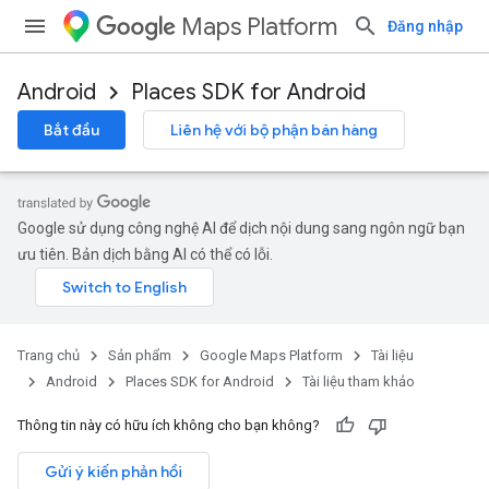
Maps Platform
Đăng nhập
Android
Places SDK for Android
h
Bắt đầu
Liên hệ với bộ phận bán hàng
del
el.kotlin
kotlin
Google sử dụng công nghệ AI để dịch nội dung sang ngôn ngữ bạn
ưu tiên. Bản dịch bằng AI có thể có lỗi.
kotlin
listener
.model
Trang chủ
Sản phẩm
Google Maps Platform
Tài liệu
Android
Places SDK for Android
Tài liệu tham khảo
Thông tin này có hữu ích không cho bạn không?
Gửi ý kiến phản hồi