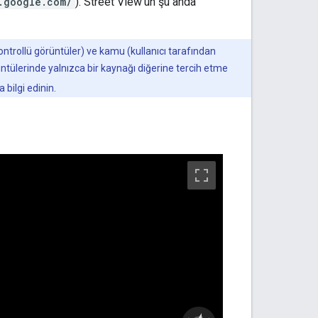
.google.com/
). Street View'un şu anda
kontrollü görüntüler) ve kamu (kullanıcı tarafından
rüntülerinde yalnızca bir kaynağı diğerine tercih etme
bilgi edinin.