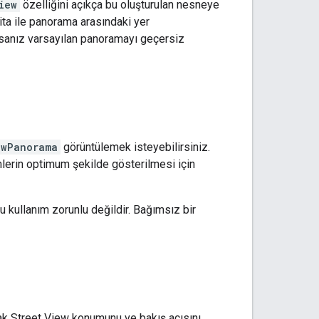
iew
özelliğini açıkça bu oluşturulan nesneye
ita ile panorama arasındaki yer
orsanız varsayılan panoramayı geçersiz
ewPanorama
görüntülemek isteyebilirsiniz.
mlerin optimum şekilde gösterilmesi için
bu kullanım zorunlu değildir. Bağımsız bir
ak Street View konumunu ve bakış açısını