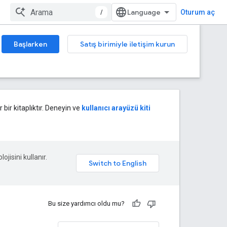
/
Oturum aç
Başlarken
Satış birimiyle iletişim kurun
 bir kitaplıktır. Deneyin ve
kullanıcı arayüzü kiti
ojisini kullanır.
Bu size yardımcı oldu mu?