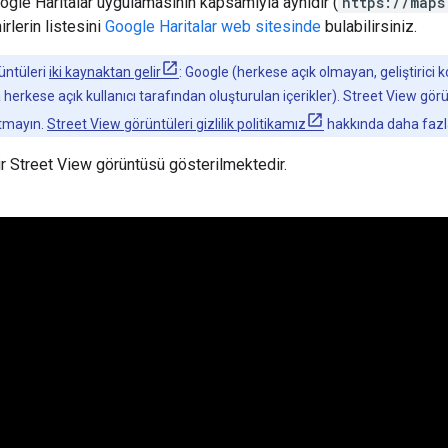
gle Haritalar uygulamasının kapsamıyla aynıdır (
https://maps
rlerin listesini
Google Haritalar web sitesinde
bulabilirsiniz.
üntüleri
iki kaynaktan gelir
: Google (herkese açık olmayan, geliştirici 
a herkese açık kullanıcı tarafından oluşturulan içerikler). Street View gö
tmayın.
Street View görüntüleri gizlilik politikamız
hakkında daha fazla 
r Street View görüntüsü gösterilmektedir.