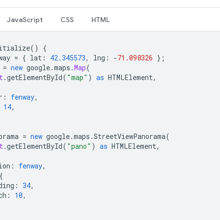
JavaScript
CSS
HTML
itialize
()
{
way
=
{
lat
:
42.345573
,
lng
:
-
71.098326
};
=
new
google
.
maps
.
Map
(
t
.
getElementById
(
"map"
)
as
HTMLElement
,
r
:
fenway
,
14
,
orama
=
new
google
.
maps
.
StreetViewPanorama
(
t
.
getElementById
(
"pano"
)
as
HTMLElement
,
ion
:
fenway
,
{
ding
:
34
,
ch
:
10
,