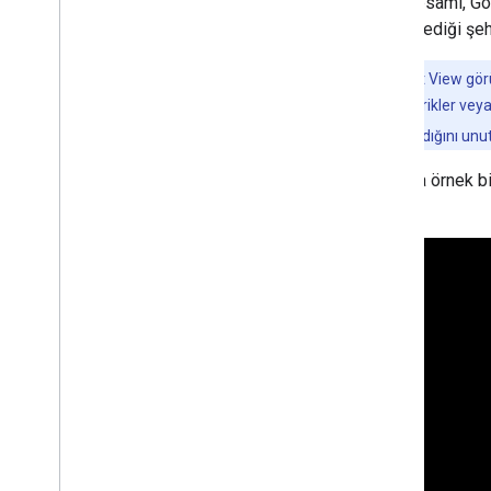
API kapsamı, Goo
Web sayfasına Google Haritası ekleme
desteklediği şehi
Etkinlikleri eşleştirme
Harita kontrolleri
Not:
Street View gör
Yakınlaştırma ve kaydırma işlemlerini
kontrol etme
oluşturulan içerikler vey
Oluşturma türü (raster ve vektör)
seçeneği olmadığını unu
Harita türleri
Harita renk şeması
Aşağıda örnek bi
Harita ve parça koordinatları
Haritaları özelleştirme
3D Haritalar ile çalışma
Genel bakış
Başlama
Kavramlar
Temel 3D harita
İşaretçiler
Harita üzerinde çizin
Kaynaklar