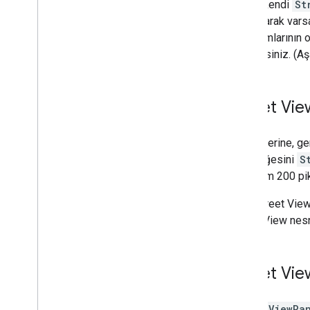
ABD'deki adresleri işleyin
Ayrıca kendi
St
Ülke ve bölge kapsamı
ayarlayarak vars
paylaşımlarının 
Harita üzerinde çizin
kılabilirsiniz. (
Genel bakış
Bilgi pencereleri
Şekiller ve çizgiler
Street Vie
Semboller
Web
GL Özellikleri
Bunun yerine, ge
Deck
.
gl veri görselleştirmeleri
DOM öğesini
S
Zemin yer paylaşımları
minimum 200 piks
Özel yer paylaşımları
Özel bir açıklama ekleme
Not:
Street View 
Street View nesn
Verileri göster
Genel bakış
Veri kümeleri için veriye dayalı stil
Street Vie
Sınırlar için veriye dayalı stil
KML
StreetViewPa