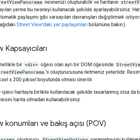
reetViewPanorama
nesnenizi oluşturabilir ve haritanın
streetV
ayılan yerine bu nesneyi kullanacak şekilde ayarlayabilirsiniz. Har
otomatik paylaşımı gibi varsayılan davranışları değiştirmek istiy
Aşağıdaki
Street View'daki yer paylaşımları
bölümüne bakın.)
w Kapsayıcıları
nellikle bir
<div>
öğesi olan ayrı bir DOM öğesinde
StreetVi
treetViewPanorama
's oluşturucusuna iletmeniz yeterlidir. Resi
el x 200 piksel boyutunda olması önerilir.
işlevi haritayla birlikte kullanılacak şekilde tasarlanmış olsa da 
esini harita olmadan kullanabilirsiniz.
w konumları ve bakış açısı (POV)
norama
oluşturucu,
StreetViewOptions
parametresini kullanar