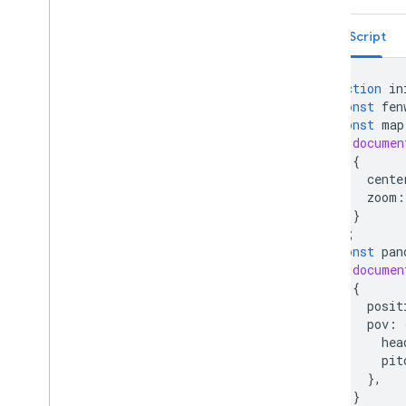
sonlandırıldı)
Açık kaynak kitaplıkları
TypeScript
Diğer rehberler
function
in
Google yükleyici taşıma rehberi
const
fen
Yer alanı taşıma (open
_
now
,
utc
_
offset)
const
map
Sürüm 2'den 3'e yükseltme
documen
{
cente
zoom
:
}
);
const
pan
documen
{
posit
pov
:
hea
pit
},
}