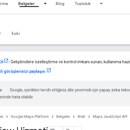
ırma
Belgeler
Blog
Topluluk
r
Eski
it
:
Geliştiricilere özelleştirme ve kontrol imkanı sunan, kullanıma hazır
li görüşlerinizi paylaşın.
Google, içerikleri tercih ettiğiniz dile çevirmek için yapay zeka teknol
rinde hata olabilir.
er
Google Maps Platform
Belgeler
Web
Maps JavaScript API