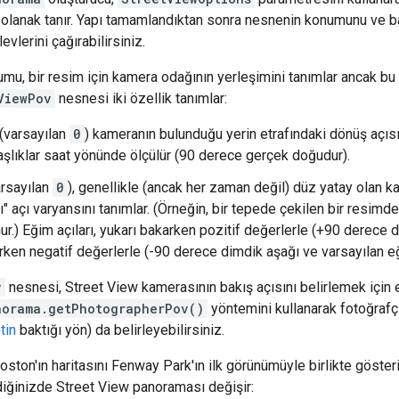
olanak tanır. Yapı tamamlandıktan sonra nesnenin konumunu ve ba
levlerini çağırabilirsiniz.
mu, bir resim için kamera odağının yerleşimini tanımlar ancak b
ViewPov
nesnesi iki özellik tanımlar:
(varsayılan
0
) kameranın bulunduğu yerin etrafındaki dönüş açı
Başlıklar saat yönünde ölçülür (90 derece gerçek doğudur).
rsayılan
0
), genellikle (ancak her zaman değil) düz yatay olan k
" açı varyansını tanımlar. (Örneğin, bir tepede çekilen bir resimd
ur.) Eğim açıları, yukarı bakarken pozitif değerlerle (+90 derece 
rken negatif değerlerle (-90 derece dimdik aşağı ve varsayılan eğ
v
nesnesi, Street View kamerasının bakış açısını belirlemek için e
norama.getPhotographerPov()
yöntemini kullanarak fotoğrafçı
tin
baktığı yön) da belirleyebilirsiniz.
oston'ın haritasını Fenway Park'ın ilk görünümüyle birlikte göster
iğinizde Street View panoraması değişir: