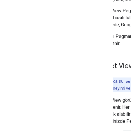
Yerler kılavuzları
Street View Pegm
tıklayıp basılı t
Rotalarla çalışma
Bu sayede, Googl
Genel bakış
Başlama
Kullanıcı Pegman
Demoyu deneyin
güncellenir.
Rota sınıfı
Route Matrix sınıfı
Taşıma kılavuzları
Street Vie
Kaynaklar
Not:
Yalnızca
Stree
Adres doğrulama
Street View deneyimi v
Genel bakış
Demoyu deneyin
Street View görü
Başlama
desteklenir. Her 
Adresi doğrulayın
çağırarak alabili
Temel yanıtı anlama
eklediğinizde Pe
Doğrulama yanıtını işleme