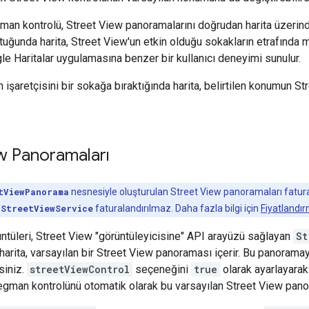
an kontrolü, Street View panoramalarını doğrudan harita üzerind
uttuğunda harita, Street View'un etkin olduğu sokakların etrafında 
e Haritalar uygulamasına benzer bir kullanıcı deneyimi sunulur.
 işaretçisini bir sokağa bıraktığında harita, belirtilen konumun 
w Panoramaları
tViewPanorama
nesnesiyle oluşturulan Street View panoramaları fatural
e
StreetViewService
faturalandırılmaz. Daha fazla bilgi için
Fiyatlandı
ntüleri, Street View "görüntüleyicisine" API arayüzü sağlayan
St
harita, varsayılan bir Street View panoraması içerir. Bu panoramay
rsiniz.
streetViewControl
seçeneğini
true
olarak ayarlayarak
gman kontrolünü otomatik olarak bu varsayılan Street View pano