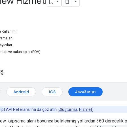
View Hizmeti
a Kullanımı
ramaları
yıcıları
ları ve bakış açısı (POV)
ış
:
JavaScript
Android
iOS
pt API Referansı'na da göz atın:
Oluşturma
,
Hizmet
)
ew, kapsama alanı boyunca belirlenmiş yollardan 360 derecelik 