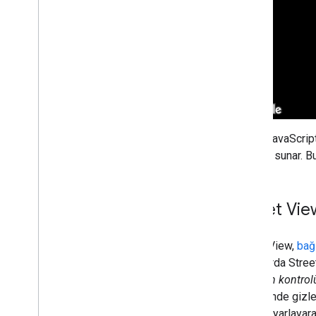
İşaretçiler
Genel bakış
Başlama
Haritaya işaretçi ekleme
Temel işaretçi özelleştirmesi
Grafiklerle işaretçi oluşturma
HTML ve CSS ile işaretçi oluşturma
Çarpışma davranışını
,
irtifayı ve
Maps JavaScript 
görünürlüğü kontrol etme
hizmeti sunar. Bu
İşaretçileri tıklanabilir ve erişilebilir hale
getirme
İşaretçileri sürüklenebilir hale getirme
Street Vie
Gelişmiş işaretçilere geçme
İşaretçiler (eski)
Street View,
bağ
Yerler ile çalışma
haritalarda Stree
Genel bakış
Pegman kontrol
Yerler (Yeni)
bölümünde gizley
Places UI Kit
olarak ayarlayar