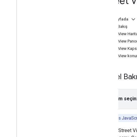
Street 
Eğitimler
Bu sayfada
HTML kullanarak işaretçiler içeren bir
Google Haritası ekleme
Genel Bakış
Java
Script kullanarak işaretçi içeren bir
Street View Harit
Google Haritası ekleme
Street View Pano
React uygulamasına Google Haritası
Street View Kapsa
ekleme
Street View konum
Mevcut konumu gösterme
Küme işaretçileri
Genel Bak
Kavramlar
Sürüm oluşturma
Yerelleştirme
Platform seçin
En iyi uygulamalar
Type
Script
Sözler
Ayrıca Maps JavaScri
Google Street Vi
Temel harita