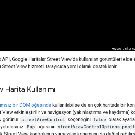
API, Google Haritalar Street View'da kullanılan görüntüleri elde 
 Street View hizmeti, tarayıcıda yerel olarak desteklenir.
w Harita Kullanımı
ımsız bir DOM öğesinde
kullanılabilse de en çok haritada bir konu
t View etkinleştirilir ve navigasyon (yakınlaştırma ve kaydırma) k
ü
görünür.
streetViewControl
seçeneğini
false
olarak ayarla
ebilirsiniz.
Map
öğesinin
streetViewControlOptions.posit
ak Street View kontrolünün varsayılan konumunu da değiştirebilirs