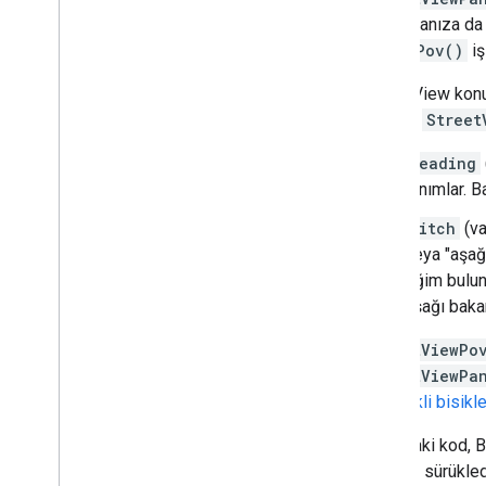
Geo
JSON
ayarlamanıza da 
Veri katmanı
ve
setPov()
iş
Isı haritası (desteği sonlandırıldı)
Trafik
,
Toplu Taşıma ve Bisiklet
Street View konu
Katmanları
amaçla,
Street
Hizmetler
heading
Yükseklik
tanımlar. 
Coğrafi Kodlama
pitch
(va
Maksimum Yakınlaştırma Görüntüleri
veya "aşağı
Street View
eğim bulun
aşağı baka
Ek kitaplıklar
Genel bakış
StreetViewPo
Hava kalitesi ölçüm cihazı widget'ı
StreetViewPa
(deneysel)
tekerlekli bisikle
Çizim kitaplığı (kullanımdan
kaldırıldı)
Aşağıdaki kod, B
Geometri kitaplığı
konuma sürükled
Görselleştirme kitaplığı (desteği