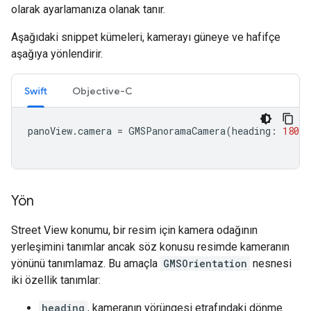
olarak ayarlamanıza olanak tanır.
Aşağıdaki snippet kümeleri, kamerayı güneye ve hafifçe
aşağıya yönlendirir.
Swift
Objective-C
panoView
.
camera
=
GMSPanoramaCamera
(
heading
:
180
,
Yön
Street View konumu, bir resim için kamera odağının
yerleşimini tanımlar ancak söz konusu resimde kameranın
yönünü tanımlamaz. Bu amaçla
GMSOrientation
nesnesi
iki özellik tanımlar:
heading
, kameranın yörüngesi etrafındaki dönme