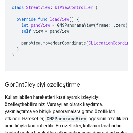
class
StreetView
:
UIViewController
{
override
func
loadView
()
{
let
panoView
=
GMSPanoramaView
(
frame
:
.
zero
)
self
.
view
=
panoView
panoView
.
moveNearCoordinate
(
CLLocationCoordina
}
}
Görüntüleyiciyi özelleştirme
Kullanılabilen hareketleri kısıtlayarak izleyiciyi
özelleştirebilirsiniz. Varsayılan olarak kaydırma,
yakınlaştırma ve bitişik panoramalara gitme özellikleri
etkindir. Hareketler,
GMSPanoramaView
öğesinin özellikleri
aracılığıyla kontrol edilir. Bu özellikler, kullanıcı tarafından
kontrol edilen hareketleri etkinleştirir veya devre dışı bırakır.