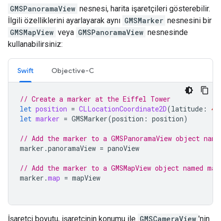
GMSPanoramaView
nesnesi, harita işaretçileri gösterebilir.
İlgili özelliklerini ayarlayarak aynı
GMSMarker
nesnesini bir
GMSMapView
veya
GMSPanoramaView
nesnesinde
kullanabilirsiniz:
Swift
Objective-C
// Create a marker at the Eiffel Tower
let
position
=
CLLocationCoordinate2D
(
latitude
:
48
let
marker
=
GMSMarker
(
position
:
position
)
// Add the marker to a GMSPanoramaView object name
marker
.
panoramaView
=
panoView
// Add the marker to a GMSMapView object named map
marker
.
map
=
mapView
İşaretçi boyutu, işaretçinin konumu ile
GMSCameraView
'nin