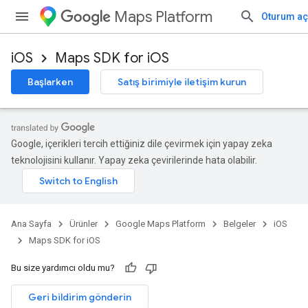
Maps Platform
Oturum aç
iOS
Maps SDK for iOS
Başlarken
Satış birimiyle iletişim kurun
Google, içerikleri tercih ettiğiniz dile çevirmek için yapay zeka
teknolojisini kullanır. Yapay zeka çevirilerinde hata olabilir.
Ana Sayfa
Ürünler
Google Maps Platform
Belgeler
iOS
Maps SDK for iOS
Bu size yardımcı oldu mu?
Geri bildirim gönderin