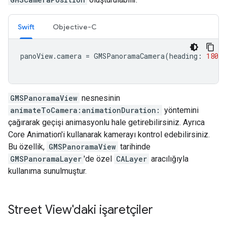
Swift
Objective-C
panoView
.
camera
=
GMSPanoramaCamera
(
heading
:
180
,
GMSPanoramaView
nesnesinin
animateToCamera:animationDuration:
yöntemini
çağırarak geçişi animasyonlu hale getirebilirsiniz. Ayrıca
Core Animation'i kullanarak kamerayı kontrol edebilirsiniz.
Bu özellik,
GMSPanoramaView
tarihinde
GMSPanoramaLayer
'de özel
CALayer
aracılığıyla
kullanıma sunulmuştur.
Street View'daki işaretçiler