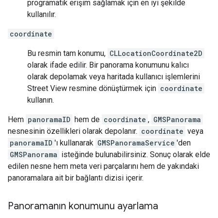
programatik erişim sağlamak için en iyi şekilde
kullanılır.
coordinate
Bu resmin tam konumu,
CLLocationCoordinate2D
olarak ifade edilir. Bir panorama konumunu kalıcı
olarak depolamak veya haritada kullanıcı işlemlerini
Street View resmine dönüştürmek için
coordinate
kullanın.
Hem
panoramaID
hem de
coordinate
,
GMSPanorama
nesnesinin özellikleri olarak depolanır.
coordinate
veya
panoramaID
'ı kullanarak
GMSPanoramaService
'den
GMSPanorama
isteğinde bulunabilirsiniz. Sonuç olarak elde
edilen nesne hem meta veri parçalarını hem de yakındaki
panoramalara ait bir bağlantı dizisi içerir.
Panoramanın konumunu ayarlama