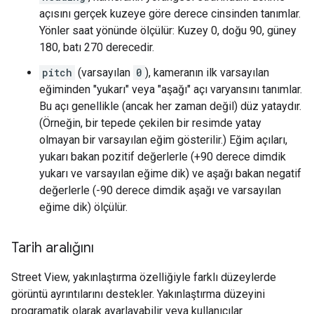
açısını gerçek kuzeye göre derece cinsinden tanımlar.
Yönler saat yönünde ölçülür: Kuzey 0, doğu 90, güney
180, batı 270 derecedir.
pitch
(varsayılan
0
), kameranın ilk varsayılan
eğiminden "yukarı" veya "aşağı" açı varyansını tanımlar.
Bu açı genellikle (ancak her zaman değil) düz yataydır.
(Örneğin, bir tepede çekilen bir resimde yatay
olmayan bir varsayılan eğim gösterilir.) Eğim açıları,
yukarı bakan pozitif değerlerle (+90 derece dimdik
yukarı ve varsayılan eğime dik) ve aşağı bakan negatif
değerlerle (-90 derece dimdik aşağı ve varsayılan
eğime dik) ölçülür.
Tarih aralığını
Street View, yakınlaştırma özelliğiyle farklı düzeylerde
görüntü ayrıntılarını destekler. Yakınlaştırma düzeyini
programatik olarak ayarlayabilir veya kullanıcılar