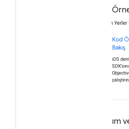
Kod Örne
iOS için Yerler
code
Kod Ö
Bakış
iOS demo
SDK'sın
Objectiv
çalıştırın
Yardım v