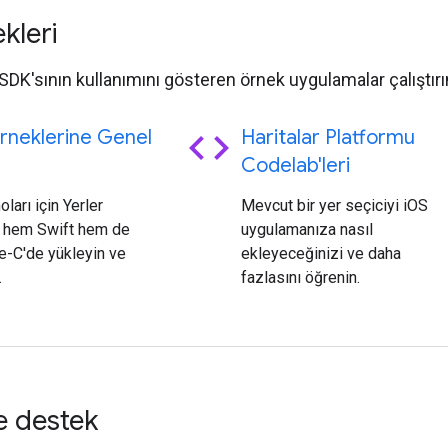
kleri
 SDK'sının kullanımını gösteren örnek uygulamalar çalıştırı
code
rneklerine Genel
Haritalar Platformu
Codelab'leri
ları için Yerler
Mevcut bir yer seçiciyi iOS
ı hem Swift hem de
uygulamanıza nasıl
e-C'de yükleyin ve
ekleyeceğinizi ve daha
.
fazlasını öğrenin.
e destek