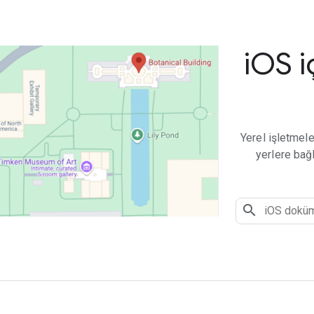
i
OS i
Yerel işletmele
yerlere bağ