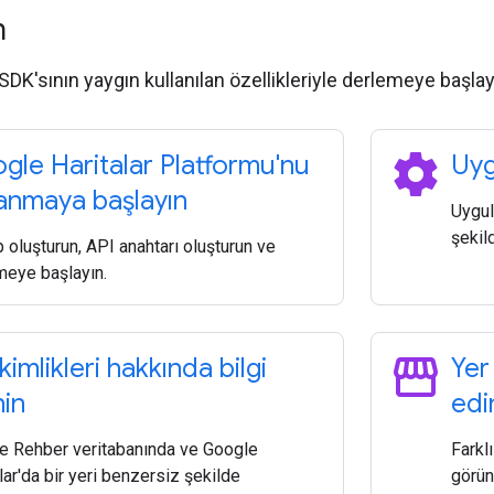
n
 SDK'sının yaygın kullanılan özellikleriyle derlemeye başlay
settings
gle Haritalar Platformu'nu
Uyg
lanmaya başlayın
Uygul
şekild
oluşturun, API anahtarı oluşturun ve
meye başlayın.
storefront
kimlikleri hakkında bilgi
Yer
nin
edi
e Rehber veritabanında ve Google
Farklı
lar'da bir yeri benzersiz şekilde
görün