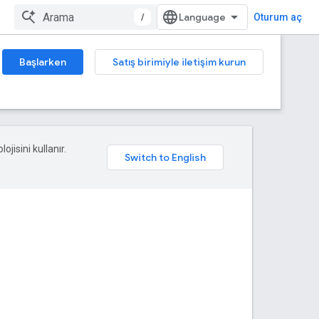
/
Oturum aç
Başlarken
Satış birimiyle iletişim kurun
ojisini kullanır.