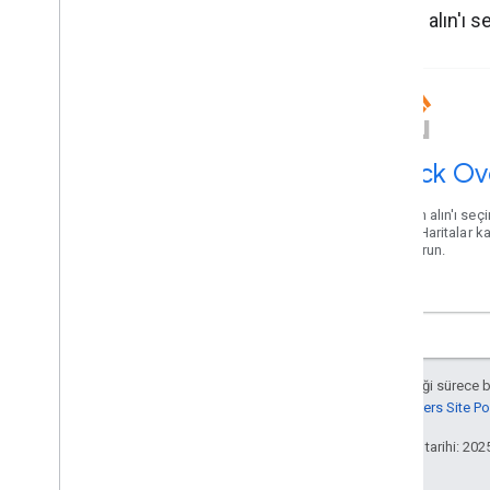
Yardım alın'ı s
Stack Ov
Yardım alın'ı seç
verin. Haritalar 
oluşturun.
Aksi belirtilmediği sürece 
Google Developers Site Poli
Son güncelleme tarihi: 202