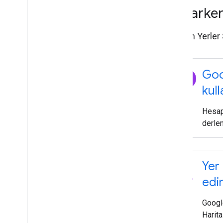
Başlarke
iOS için Yerler
explore
Goo
kul
Hesap 
derle
pin_drop
Yer 
edi
Googl
Harita