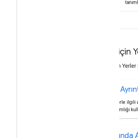
tanıml
i
OS için Y
iOS için Yerler
Yer Ayrınt
Bir yerle ilgili
yer kimliği kul
Yakında 