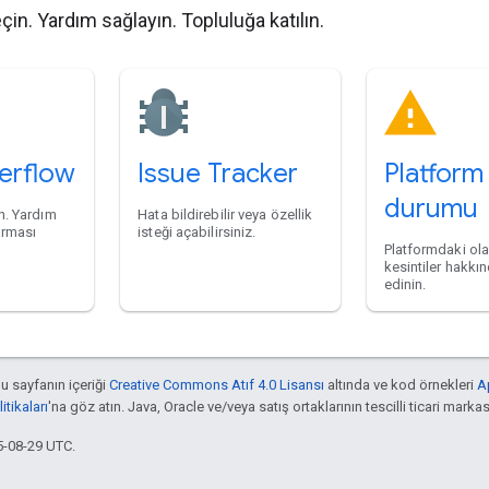
eçin. Yardım sağlayın. Topluluğa katılın.
erflow
Issue Tracker
Platform
durumu
in. Yardım
Hata bildirebilir veya özellik
karması
isteği açabilirsiniz.
Platformdaki ola
kesintiler hakkın
edinin.
bu sayfanın içeriği
Creative Commons Atıf 4.0 Lisansı
altında ve kod örnekleri
A
tikaları
'na göz atın. Java, Oracle ve/veya satış ortaklarının tescilli ticari markas
5-08-29 UTC.