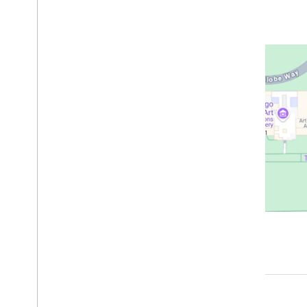
Xcode projesi oluşturma
API anahtarınızın güvenliğini sağlamak
için Uygulama Kontrolü'nü kullanma
Sürümler
i
OS için Yerler SDK'sında Places API
(Yeni)
Otomatik Yer Tamamlama (Yeni)
Yer Ayrıntıları (Yeni)
Yer Fotoğrafları (Yeni)
Metin Arama (Yeni)
Yakında Arama (Yeni)
Yer verileriyle çalışma (yeni)
Places UI Kit
Oturum jetonları kullanın
Rota boyunca arayın
Açık kaynak kitaplıkları
Kitaplığı birleştir