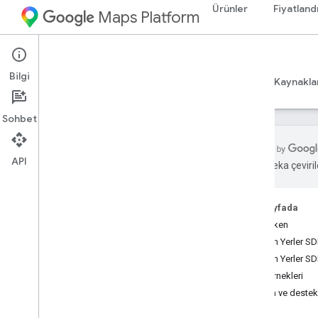
Ürünler
Fiyatland
Maps Platform
iOS
Places SDK for iOS
Bilgi
Rehberler
Başvuru Kaynakları
Örnekler
Kaynakla
Sohbet
API
Yapay zeka çevirile
i
OS için Yerler SDK'sı
Genel bakış
Bu sayfada
i
OS için Yerler Swift SDK'sı
Başlarken
Yer kimlikleri
iOS için Yerler SDK
Yer simgeleri
iOS için Yerler SD
Kod Örnekleri
Kurulum
Yardım ve destek
i
OS için Yerler SDK'sını ayarlama