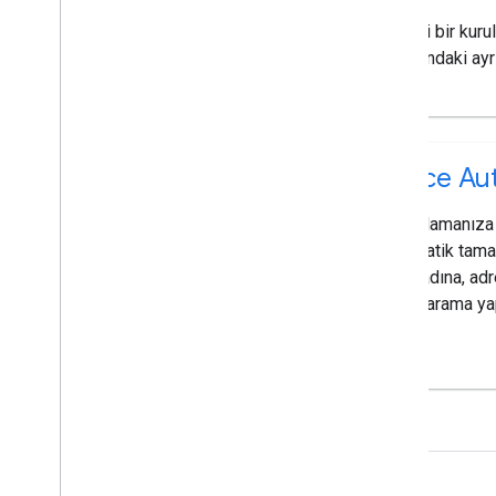
Belirli bir kur
hakkındaki ayrı
Place Au
Uygulamanıza
otomatik tama
(yer adına, ad
göre arama yap