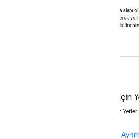
Arama alanı ol
belirterek yerl
edinebilirsiniz
i
OS için Y
iOS için Yerler
Yer Ayrınt