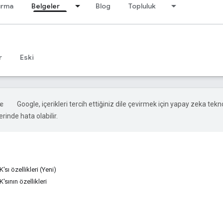
ırma
Belgeler
Blog
Topluluk
r
Eski
Google, içerikleri tercih ettiğiniz dile çevirmek için yapay zeka teknol
rinde hata olabilir.
'sı özellikleri (Yeni)
K'sının özellikleri