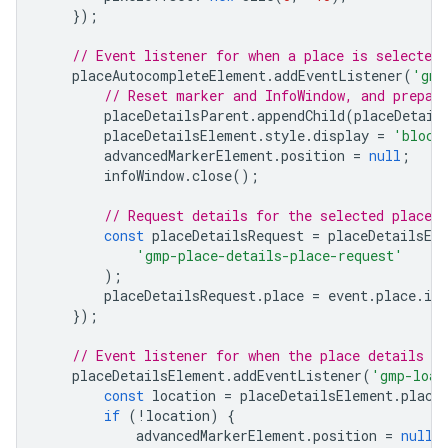
});
// Event listener for when a place is selected
placeAutocompleteElement
.
addEventListener
(
'gmp
// Reset marker and InfoWindow, and prepar
placeDetailsParent
.
appendChild
(
placeDetail
placeDetailsElement
.
style
.
display
=
'block
advancedMarkerElement
.
position
=
null
;
infoWindow
.
close
();
// Request details for the selected place.
const
placeDetailsRequest
=
placeDetailsEl
'gmp-place-details-place-request'
);
placeDetailsRequest
.
place
=
event
.
place
.
id
});
// Event listener for when the place details ha
placeDetailsElement
.
addEventListener
(
'gmp-load
const
location
=
placeDetailsElement
.
place
if
(
!
location
)
{
advancedMarkerElement
.
position
=
null
;