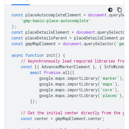
const
placeAutocompleteElement
=
document
.
querySel
'gmp-basic-place-autocomplete'
);
const
placeDetailsElement
=
document
.
querySelector
const
placeDetailsParent
=
placeDetailsElement
.
par
const
gmpMapElement
=
document
.
querySelector
(
'gmp-
async
function
init
()
{
// Asynchronously load required libraries from
const
[{
AdvancedMarkerElement
},
{
InfoWindow
await
Promise
.
all
([
google
.
maps
.
importLibrary
(
'marker'
),
google
.
maps
.
importLibrary
(
'maps'
),
google
.
maps
.
importLibrary
(
'core'
),
google
.
maps
.
importLibrary
(
'places'
),
]);
// Get the initial center directly from the gm
const
center
=
gmpMapElement
.
center
;