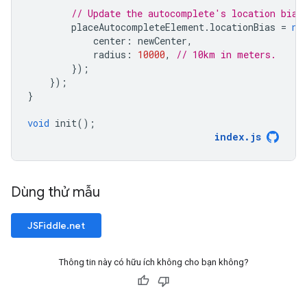
// Update the autocomplete's location bias
placeAutocompleteElement
.
locationBias
=
ne
center
:
newCenter
,
radius
:
10000
,
// 10km in meters.
});
});
}
void
init
();
index
.
js
Dùng thử mẫu
JSFiddle.net
Thông tin này có hữu ích không cho bạn không?