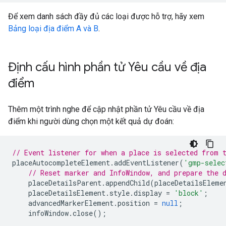
Để xem danh sách đầy đủ các loại được hỗ trợ, hãy xem
Bảng loại địa điểm A và B
.
Định cấu hình phần tử Yêu cầu về địa
điểm
Thêm một trình nghe để cập nhật phần tử Yêu cầu về địa
điểm khi người dùng chọn một kết quả dự đoán:
// Event listener for when a place is selected from 
placeAutocompleteElement
.
addEventListener
(
'gmp-selec
// Reset marker and InfoWindow, and prepare the 
placeDetailsParent
.
appendChild
(
placeDetailsEleme
placeDetailsElement
.
style
.
display
=
'block'
;
advancedMarkerElement
.
position
=
null
;
infoWindow
.
close
();