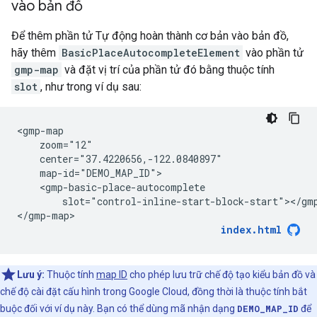
vào bản đồ
Để thêm phần tử Tự động hoàn thành cơ bản vào bản đồ,
hãy thêm
BasicPlaceAutocompleteElement
vào phần tử
gmp-map
và đặt vị trí của phần tử đó bằng thuộc tính
slot
, như trong ví dụ sau:
<gmp-map

    zoom="12"

    center="37.4220656,-122.0840897"

    map-id="DEMO_MAP_ID">

    <gmp-basic-place-autocomplete

        slot="control-inline-start-block-start"></gmp
</gmp-map>
index.html
Lưu ý:
Thuộc tính
map ID
cho phép lưu trữ chế độ tạo kiểu bản đồ và
chế độ cài đặt cấu hình trong Google Cloud, đồng thời là thuộc tính bắt
buộc đối với ví dụ này. Bạn có thể dùng mã nhận dạng
DEMO_MAP_ID
để