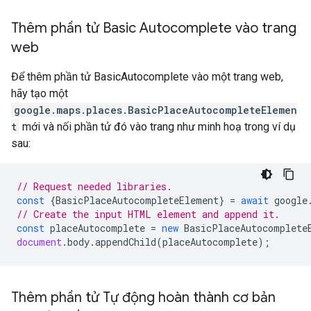
Thêm phần tử Basic Autocomplete vào trang
web
Để thêm phần tử BasicAutocomplete vào một trang web,
hãy tạo một
google.maps.places.BasicPlaceAutocompleteElemen
t
mới và nối phần tử đó vào trang như minh hoạ trong ví dụ
sau:
// Request needed libraries.
const
{
BasicPlaceAutocompleteElement
}
=
await
google
// Create the input HTML element and append it.
const
placeAutocomplete
=
new
BasicPlaceAutocomplete
document
.
body
.
appendChild
(
placeAutocomplete
);
Thêm phần tử Tự động hoàn thành cơ bản