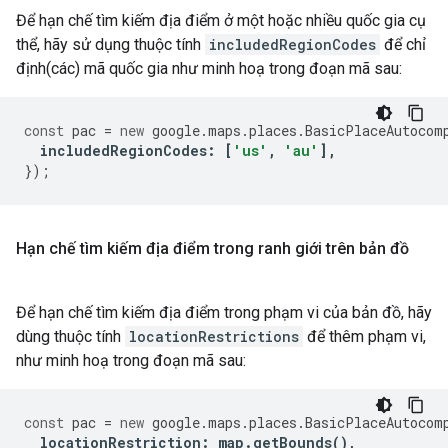
Để hạn chế tìm kiếm địa điểm ở một hoặc nhiều quốc gia cụ
thể, hãy sử dụng thuộc tính
includedRegionCodes
để chỉ
định(các) mã quốc gia như minh hoạ trong đoạn mã sau:
const
pac
=
new
google
.
maps
.
places
.
BasicPlaceAutocom
includedRegionCodes
:
[
'us'
,
'au'
],
});
Hạn chế tìm kiếm địa điểm trong ranh giới trên bản đồ
Để hạn chế tìm kiếm địa điểm trong phạm vi của bản đồ, hãy
dùng thuộc tính
locationRestrictions
để thêm phạm vi,
như minh hoạ trong đoạn mã sau:
const
pac
=
new
google
.
maps
.
places
.
BasicPlaceAutocom
locationRestriction
:
map
.
getBounds
(),