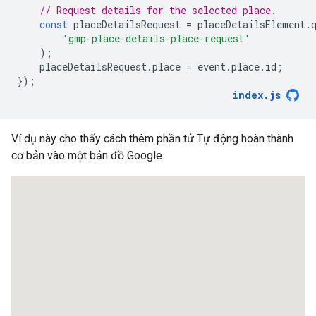
// Request details for the selected place.
const
placeDetailsRequest
=
placeDetailsElement
.
'gmp-place-details-place-request'
);
placeDetailsRequest
.
place
=
event
.
place
.
id
;
});
index
.
js
Ví dụ này cho thấy cách thêm phần tử Tự động hoàn thành
cơ bản vào một bản đồ Google.