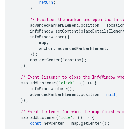
return
;
}
// Position the marker and open the InfoWi
advancedMarkerElement
.
position
=
location
;
infoWindow
.
setContent
(
placeDetailsElement
)
infoWindow
.
open
({
map
,
anchor
:
advancedMarkerElement
,
});
map
.
setCenter
(
location
);
});
// Event listener to close the InfoWindow when
map
.
addListener
(
'click'
,
()
=
>
{
infoWindow
.
close
();
advancedMarkerElement
.
position
=
null
;
});
// Event listener for when the map finishes mo
map
.
addListener
(
'idle'
,
()
=
>
{
const
newCenter
=
map
.
getCenter
();