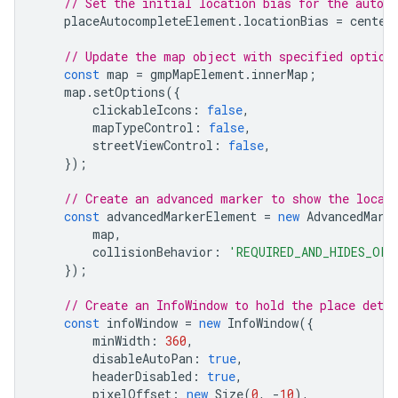
// Set the initial location bias for the autoc
placeAutocompleteElement
.
locationBias
=
center
// Update the map object with specified option
const
map
=
gmpMapElement
.
innerMap
;
map
.
setOptions
({
clickableIcons
:
false
,
mapTypeControl
:
false
,
streetViewControl
:
false
,
});
// Create an advanced marker to show the locat
const
advancedMarkerElement
=
new
AdvancedMark
map
,
collisionBehavior
:
'REQUIRED_AND_HIDES_OPT
});
// Create an InfoWindow to hold the place deta
const
infoWindow
=
new
InfoWindow
({
minWidth
:
360
,
disableAutoPan
:
true
,
headerDisabled
:
true
,
pixelOffset
:
new
Size
(
0
,
-
10
),