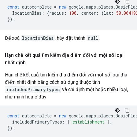
const
autocomplete
=
new
google
.
maps
.
places
.
BasicPla
locationBias
:
{
radius
:
100
,
center
:
{
lat
:
50.06419
});
Để xoá
locationBias
, hãy đặt thành
null
.
Hạn chế kết quả tìm kiếm địa điểm đối với một số loại
nhất định
Hạn chế kết quả tìm kiếm địa điểm đối với một số loại địa
điểm nhất định bằng cách sử dụng thuộc tính
includedPrimaryTypes
và chỉ định một hoặc nhiều loại,
như minh hoạ ở đây:
const
autocomplete
=
new
google
.
maps
.
places
.
BasicPla
includedPrimaryTypes
:
[
'establishment'
],
});