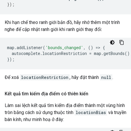
});
Khi hạn chế theo ranh giới bản đồ, hãy nhớ thêm một trình
nghe để cập nhật ranh giới khi ranh giới thay đổi:
map
.
addListener
(
'bounds_changed'
,
()
=>
{
autocomplete
.
locationRestriction
=
map
.
getBounds
()
});
Để xoá
locationRestriction
, hãy đặt thành
null
.
Kết quả tìm kiếm địa điểm có thiên kiến
Làm sai lệch kết quả tìm kiếm địa điểm thành một vùng hình
tròn bằng cách sử dụng thuộc tính
locationBias
và truyền
bán kính, như minh hoạ ở đây: