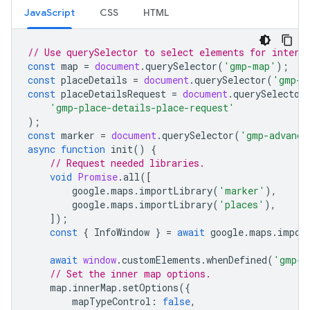
JavaScript
CSS
HTML
// Use querySelector to select elements for intera
const
map
=
document
.
querySelector
(
'gmp-map'
);
const
placeDetails
=
document
.
querySelector
(
'gmp-p
const
placeDetailsRequest
=
document
.
querySelector
'gmp-place-details-place-request'
);
const
marker
=
document
.
querySelector
(
'gmp-advance
async
function
init
()
{
// Request needed libraries.
void
Promise
.
all
([
google
.
maps
.
importLibrary
(
'marker'
),
google
.
maps
.
importLibrary
(
'places'
),
]);
const
{
InfoWindow
}
=
await
google
.
maps
.
impor
await
window
.
customElements
.
whenDefined
(
'gmp-m
// Set the inner map options.
map
.
innerMap
.
setOptions
({
mapTypeControl
:
false
,