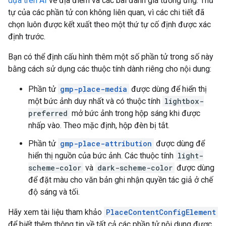
dựa trên AI
về địa điểm và các bài đánh giá tương ứng. Thứ
tự của các phần tử con không liên quan, vì các chi tiết đã
chọn luôn được kết xuất theo một thứ tự cố định được xác
định trước.
Bạn có thể định cấu hình thêm một số phần tử trong số này
bằng cách sử dụng các thuộc tính dành riêng cho nội dung:
Phần tử
gmp-place-media
được dùng để hiển thị
một bức ảnh duy nhất và có thuộc tính
lightbox-
preferred
mở bức ảnh trong hộp sáng khi được
nhấp vào. Theo mặc định, hộp đèn bị tắt.
Phần tử
gmp-place-attribution
được dùng để
hiển thị nguồn của bức ảnh. Các thuộc tính
light-
scheme-color
và
dark-scheme-color
được dùng
để đặt màu cho văn bản ghi nhận quyền tác giả ở chế
độ sáng và tối.
Hãy xem tài liệu tham khảo
PlaceContentConfigElement
để biết thêm thông tin về tất cả các phần tử nội dung được