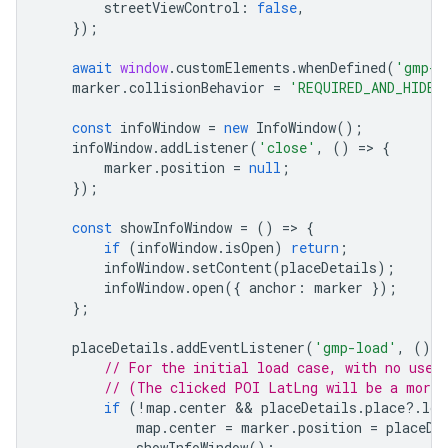
streetViewControl
:
false
,
});
await
window
.
customElements
.
whenDefined
(
'gmp-a
marker
.
collisionBehavior
=
'REQUIRED_AND_HIDES
const
infoWindow
=
new
InfoWindow
();
infoWindow
.
addListener
(
'close'
,
()
=
>
{
marker
.
position
=
null
;
});
const
showInfoWindow
=
()
=
>
{
if
(
infoWindow
.
isOpen
)
return
;
infoWindow
.
setContent
(
placeDetails
);
infoWindow
.
open
({
anchor
:
marker
});
};
placeDetails
.
addEventListener
(
'gmp-load'
,
()
=
// For the initial load case, with no user
// (The clicked POI LatLng will be a more 
if
(
!
map
.
center
 && 
placeDetails
.
place
?
.
loc
map
.
center
=
marker
.
position
=
placeDe
showInfoWindow
();