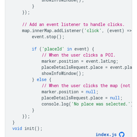
}
});
// Add an event listener to handle clicks.
map
.
innerMap
.
addListener
(
'click'
,
(
event
)
=
>
{
event
.
stop
();
if
(
'placeId'
in
event
)
{
// When the user clicks a POI.
marker
.
position
=
event
.
latLng
;
placeDetailsRequest
.
place
=
event
.
place
showInfoWindow
();
}
else
{
// When the user clicks the map (not o
marker
.
position
=
null
;
placeDetailsRequest
.
place
=
null
;
console
.
log
(
'No place was selected.'
);
}
});
}
void
init
();
index
.
js