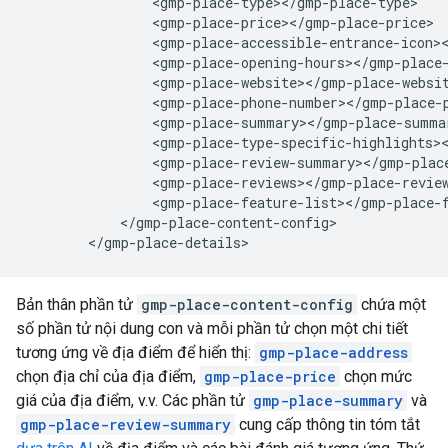
                <gmp-place-type></gmp-place-type>

                <gmp-place-price></gmp-place-price>

                <gmp-place-accessible-entrance-icon><
                <gmp-place-opening-hours></gmp-place-
                <gmp-place-website></gmp-place-websit
                <gmp-place-phone-number></gmp-place-p
                <gmp-place-summary></gmp-place-summar
                <gmp-place-type-specific-highlights><
                <gmp-place-review-summary></gmp-place
                <gmp-place-reviews></gmp-place-review
                <gmp-place-feature-list></gmp-place-f
            </gmp-place-content-config>

        </gmp-place-details>
Bản thân phần tử
gmp-place-content-config
chứa một
số phần tử nội dung con và mỗi phần tử chọn một chi tiết
tương ứng về địa điểm để hiển thị:
gmp-place-address
chọn địa chỉ của địa điểm,
gmp-place-price
chọn mức
giá của địa điểm, v.v. Các phần tử
gmp-place-summary
và
gmp-place-review-summary
cung cấp thông tin tóm tắt