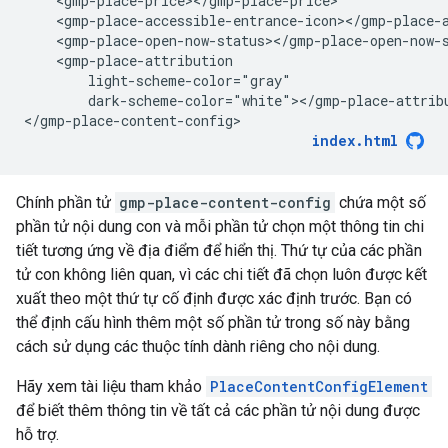
    <gmp-place-price></gmp-place-price>

    <gmp-place-accessible-entrance-icon></gmp-place-a
    <gmp-place-open-now-status></gmp-place-open-now-s
    <gmp-place-attribution

        light-scheme-color="gray"

        dark-scheme-color="white"></gmp-place-attribu
</gmp-place-content-config>
index.html
Chính phần tử
gmp-place-content-config
chứa một số
phần tử nội dung con và mỗi phần tử chọn một thông tin chi
tiết tương ứng về địa điểm để hiển thị. Thứ tự của các phần
tử con không liên quan, vì các chi tiết đã chọn luôn được kết
xuất theo một thứ tự cố định được xác định trước. Bạn có
thể định cấu hình thêm một số phần tử trong số này bằng
cách sử dụng các thuộc tính dành riêng cho nội dung.
Hãy xem tài liệu tham khảo
PlaceContentConfigElement
để biết thêm thông tin về tất cả các phần tử nội dung được
hỗ trợ.