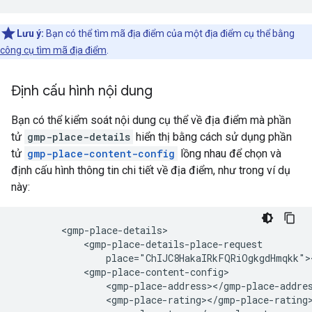
Lưu ý:
Bạn có thể tìm mã địa điểm của một địa điểm cụ thể bằng
công cụ tìm mã địa điểm
.
Định cấu hình nội dung
Bạn có thể kiểm soát nội dung cụ thể về địa điểm mà phần
tử
gmp-place-details
hiển thị bằng cách sử dụng phần
tử
gmp-place-content-config
lồng nhau để chọn và
định cấu hình thông tin chi tiết về địa điểm, như trong ví dụ
này:
        <gmp-place-details>

            <gmp-place-details-place-request

                place="ChIJC8HakaIRkFQRiOgkgdHmqkk"><
            <gmp-place-content-config>

                <gmp-place-address></gmp-place-addres
                <gmp-place-rating></gmp-place-rating>