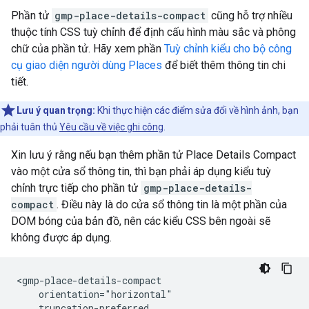
Phần tử
gmp-place-details-compact
cũng hỗ trợ nhiều
thuộc tính CSS tuỳ chỉnh để định cấu hình màu sắc và phông
chữ của phần tử. Hãy xem phần
Tuỳ chỉnh kiểu cho bộ công
cụ giao diện người dùng Places
để biết thêm thông tin chi
tiết.
Lưu ý quan trọng:
Khi thực hiện các điểm sửa đổi về hình ảnh, bạn
phải tuân thủ
Yêu cầu về việc ghi công
.
Xin lưu ý rằng nếu bạn thêm phần tử Place Details Compact
vào một cửa sổ thông tin, thì bạn phải áp dụng kiểu tuỳ
chỉnh trực tiếp cho phần tử
gmp-place-details-
compact
. Điều này là do cửa sổ thông tin là một phần của
DOM bóng của bản đồ, nên các kiểu CSS bên ngoài sẽ
không được áp dụng.
<gmp-place-details-compact

    orientation="horizontal"

    truncation-preferred
