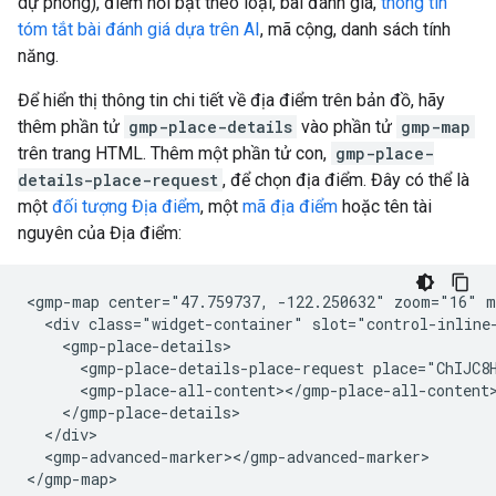
dự phòng), điểm nổi bật theo loại, bài đánh giá,
thông tin
tóm tắt bài đánh giá dựa trên AI
, mã cộng, danh sách tính
năng.
Để hiển thị thông tin chi tiết về địa điểm trên bản đồ, hãy
thêm phần tử
gmp-place-details
vào phần tử
gmp-map
trên trang HTML. Thêm một phần tử con,
gmp-place-
details-place-request
, để chọn địa điểm. Đây có thể là
một
đối tượng Địa điểm
, một
mã địa điểm
hoặc tên tài
nguyên của Địa điểm:
<gmp-map center="47.759737, -122.250632" zoom="16" m
  <div class="widget-container" slot="control-inline-
    <gmp-place-details>

      <gmp-place-details-place-request place="ChIJC8H
      <gmp-place-all-content></gmp-place-all-content>
    </gmp-place-details>

  </div>

  <gmp-advanced-marker></gmp-advanced-marker>

</gmp-map>