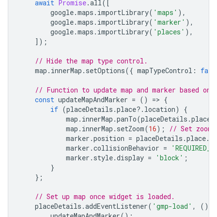
await
Promise
.
all
([
google
.
maps
.
importLibrary
(
'maps'
),
google
.
maps
.
importLibrary
(
'marker'
),
google
.
maps
.
importLibrary
(
'places'
),
]);
// Hide the map type control.
map
.
innerMap
.
setOptions
({
mapTypeControl
:
fals
// Function to update map and marker based on 
const
updateMapAndMarker
=
()
=
>
{
if
(
placeDetails
.
place
?
.
location
)
{
map
.
innerMap
.
panTo
(
placeDetails
.
place
.
map
.
innerMap
.
setZoom
(
16
);
// Set zoom 
marker
.
position
=
placeDetails
.
place
.
l
marker
.
collisionBehavior
=
'REQUIRED_A
marker
.
style
.
display
=
'block'
;
}
};
// Set up map once widget is loaded.
placeDetails
.
addEventListener
(
'gmp-load'
,
()
=
updateMapAndMarker
();