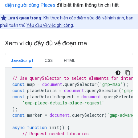
diện người dùng Places
để biết thêm thông tin chi tiết.
Lưu ý quan trọng:
Khi thực hiện các điểm sửa đổi về hình ảnh, bạn
phải tuân thủ
Yêu cầu về việc ghi công
.
Xem ví dụ đầy đủ về đoạn mã
JavaScript
CSS
HTML
// Use querySelector to select elements for intera
const
map
=
document
.
querySelector
(
'gmp-map'
);
const
placeDetails
=
document
.
querySelector
(
'gmp-p
const
placeDetailsRequest
=
document
.
querySelector
'gmp-place-details-place-request'
);
const
marker
=
document
.
querySelector
(
'gmp-advance
async
function
init
()
{
// Request needed libraries.