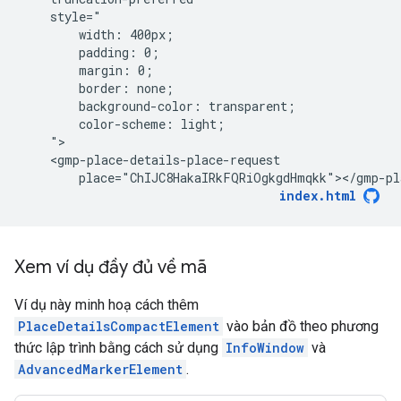
    style="

        width: 400px;

        padding: 0;

        margin: 0;

        border: none;

        background-color: transparent;

        color-scheme: light;

    ">

    <gmp-place-details-place-request

        place="ChIJC8HakaIRkFQRiOgkgdHmqkk"></gmp-pl
index.html
Xem ví dụ đầy đủ về mã
Ví dụ này minh hoạ cách thêm
PlaceDetailsCompactElement
vào bản đồ theo phương
thức lập trình bằng cách sử dụng
InfoWindow
và
AdvancedMarkerElement
.