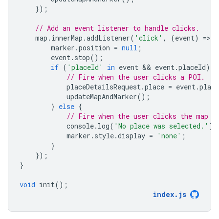
});
// Add an event listener to handle clicks.
map
.
innerMap
.
addListener
(
'click'
,
(
event
)
=
>
{
marker
.
position
=
null
;
event
.
stop
();
if
(
'placeId'
in
event
 && 
event
.
placeId
)
{
// Fire when the user clicks a POI.
placeDetailsRequest
.
place
=
event
.
place
updateMapAndMarker
();
}
else
{
// Fire when the user clicks the map (
console
.
log
(
'No place was selected.'
);
marker
.
style
.
display
=
'none'
;
}
});
}
void
init
();
index
.
js