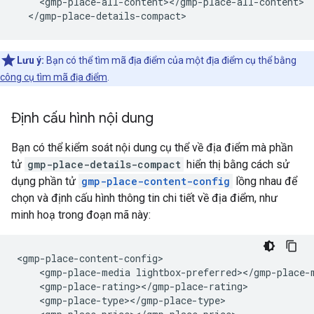
    <gmp-place-all-content></gmp-place-all-content>

  </gmp-place-details-compact>
Lưu ý:
Bạn có thể tìm mã địa điểm của một địa điểm cụ thể bằng
công cụ tìm mã địa điểm
.
Định cấu hình nội dung
Bạn có thể kiểm soát nội dung cụ thể về địa điểm mà phần
tử
gmp-place-details-compact
hiển thị bằng cách sử
dụng phần tử
gmp-place-content-config
lồng nhau để
chọn và định cấu hình thông tin chi tiết về địa điểm, như
minh hoạ trong đoạn mã này:
<gmp-place-content-config>

    <gmp-place-media lightbox-preferred></gmp-place-m
    <gmp-place-rating></gmp-place-rating>

    <gmp-place-type></gmp-place-type>
