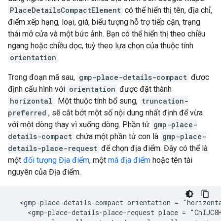
PlaceDetailsCompactElement
có thể hiển thị tên, địa chỉ,
điểm xếp hạng, loại, giá, biểu tượng hỗ trợ tiếp cận, trạng
thái mở cửa và một bức ảnh. Bạn có thể hiển thị theo chiều
ngang hoặc chiều dọc, tuỳ theo lựa chọn của thuộc tính
orientation
.
Trong đoạn mã sau,
gmp-place-details-compact
được
định cấu hình với
orientation
được đặt thành
horizontal
. Một thuộc tính bổ sung,
truncation-
preferred
, sẽ cắt bớt một số nội dung nhất định để vừa
với một dòng thay vì xuống dòng. Phần tử
gmp-place-
details-compact
chứa một phần tử con là
gmp-place-
details-place-request
để chọn địa điểm. Đây có thể là
một
đối tượng Địa điểm
, một
mã địa điểm
hoặc tên tài
nguyên của Địa điểm.
  <gmp-place-details-compact orientation = "horizonta
    <gmp-place-details-place-request place = "ChIJC8H