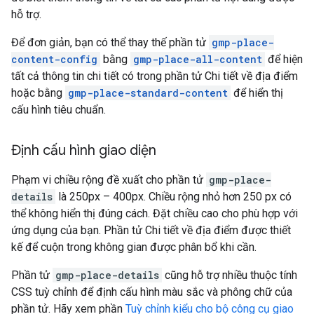
hỗ trợ.
Để đơn giản, bạn có thể thay thế phần tử
gmp-place-
content-config
bằng
gmp-place-all-content
để hiện
tất cả thông tin chi tiết có trong phần tử Chi tiết về địa điểm
hoặc bằng
gmp-place-standard-content
để hiển thị
cấu hình tiêu chuẩn.
Định cấu hình giao diện
Phạm vi chiều rộng đề xuất cho phần tử
gmp-place-
details
là 250px – 400px. Chiều rộng nhỏ hơn 250 px có
thể không hiển thị đúng cách. Đặt chiều cao cho phù hợp với
ứng dụng của bạn. Phần tử Chi tiết về địa điểm được thiết
kế để cuộn trong không gian được phân bổ khi cần.
Phần tử
gmp-place-details
cũng hỗ trợ nhiều thuộc tính
CSS tuỳ chỉnh để định cấu hình màu sắc và phông chữ của
phần tử. Hãy xem phần
Tuỳ chỉnh kiểu cho bộ công cụ giao