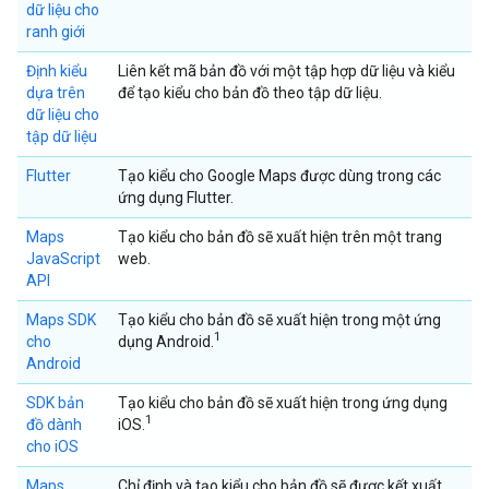
dữ liệu cho
ranh giới
Định kiểu
Liên kết mã bản đồ với một tập hợp dữ liệu và kiểu
dựa trên
để tạo kiểu cho bản đồ theo tập dữ liệu.
dữ liệu cho
tập dữ liệu
Flutter
Tạo kiểu cho Google Maps được dùng trong các
ứng dụng Flutter.
Maps
Tạo kiểu cho bản đồ sẽ xuất hiện trên một trang
JavaScript
web.
API
Maps SDK
Tạo kiểu cho bản đồ sẽ xuất hiện trong một ứng
1
cho
dụng Android.
Android
SDK bản
Tạo kiểu cho bản đồ sẽ xuất hiện trong ứng dụng
1
đồ dành
iOS.
cho iOS
Maps
Chỉ định và tạo kiểu cho bản đồ sẽ được kết xuất