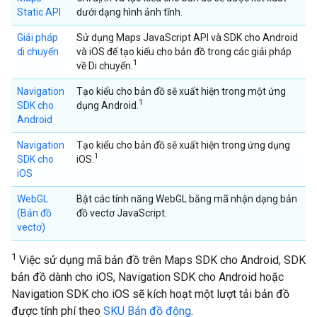
Static API
dưới dạng hình ảnh tĩnh.
Giải pháp
Sử dụng Maps JavaScript API và SDK cho Android
di chuyển
và iOS để tạo kiểu cho bản đồ trong các giải pháp
1
về Di chuyển.
Navigation
Tạo kiểu cho bản đồ sẽ xuất hiện trong một ứng
1
SDK cho
dụng Android.
Android
Navigation
Tạo kiểu cho bản đồ sẽ xuất hiện trong ứng dụng
1
SDK cho
iOS.
iOS
WebGL
Bật các tính năng WebGL bằng mã nhận dạng bản
(Bản đồ
đồ vectơ JavaScript.
vectơ)
1
Việc sử dụng mã bản đồ trên Maps SDK cho Android, SDK
bản đồ dành cho iOS, Navigation SDK cho Android hoặc
Navigation SDK cho iOS sẽ kích hoạt một lượt tải bản đồ
được tính phí theo
SKU Bản đồ động
.