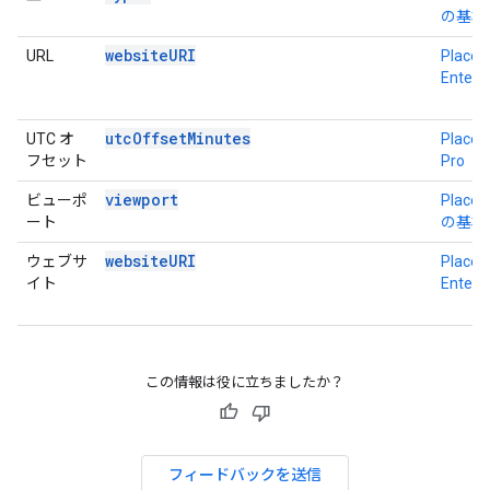
の基本
websiteURI
URL
Place D
Enterp
utcOffsetMinutes
UTC オ
Place D
フセット
Pro
viewport
ビューポ
Place D
ート
の基本
websiteURI
ウェブサ
Place D
イト
Enterp
この情報は役に立ちましたか？
フィードバックを送信