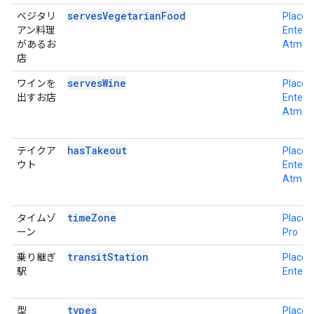
servesVegetarianFood
ベジタリ
Place D
アン料理
Enterpr
があるお
Atmos
店
servesWine
ワインを
Place D
出すお店
Enterpr
Atmos
hasTakeout
テイクア
Place D
ウト
Enterpr
Atmos
timeZone
タイムゾ
Place D
ーン
Pro
transitStation
乗り継ぎ
Place D
駅
Enterp
types
型
Place D