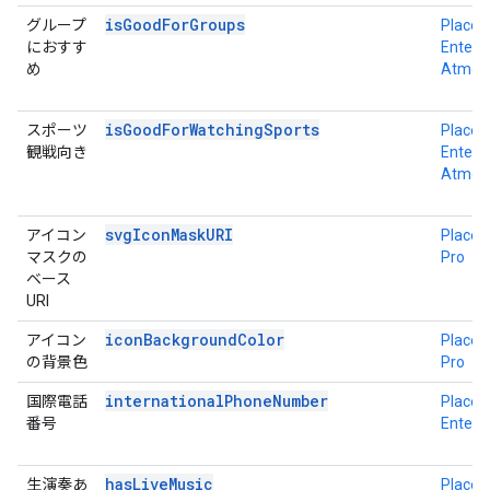
isGoodForGroups
グループ
Place D
におすす
Enterpr
め
Atmos
isGoodForWatchingSports
スポーツ
Place D
観戦向き
Enterpr
Atmos
svgIconMaskURI
アイコン
Place D
マスクの
Pro
ベース
URI
iconBackgroundColor
アイコン
Place D
の背景色
Pro
internationalPhoneNumber
国際電話
Place D
番号
Enterp
hasLiveMusic
生演奏あ
Place D