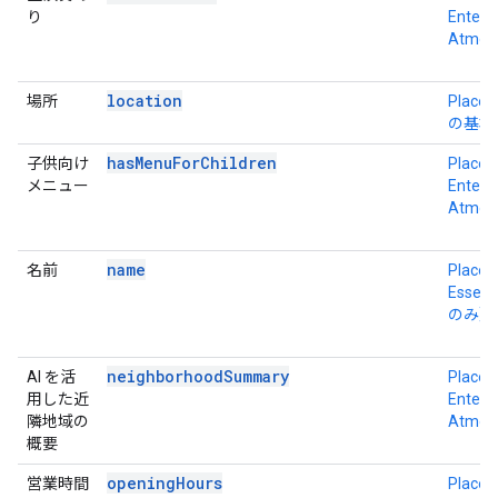
り
Enterpr
Atmos
location
場所
Place D
の基本
hasMenuForChildren
子供向け
Place D
メニュー
Enterpr
Atmos
name
名前
Place D
Essent
のみ）
neighborhoodSummary
AI を活
Place D
用した近
Enterpr
隣地域の
Atmos
概要
openingHours
営業時間
Place D