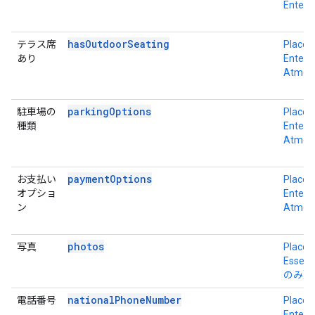
Enterp
hasOutdoorSeating
テラス席
Place D
あり
Enterpr
Atmos
parkingOptions
駐車場の
Place D
種類
Enterpr
Atmos
paymentOptions
お支払い
Place D
オプショ
Enterpr
ン
Atmos
photos
写真
Place D
Essent
のみ）
nationalPhoneNumber
電話番号
Place D
Enterp