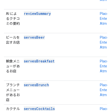
reviewSummary
AI によ
Place D
るクチコ
Enterpr
ミの要約
Atmos
servesBeer
ビールを
Place D
出すお店
Enterpr
Atmos
servesBreakfast
朝食メニ
Place D
ューがあ
Enterpr
るお店
Atmos
servesBrunch
ブランチ
Place D
メニュー
Enterpr
があるお
Atmos
店
servesCocktails
カクテル
Place D