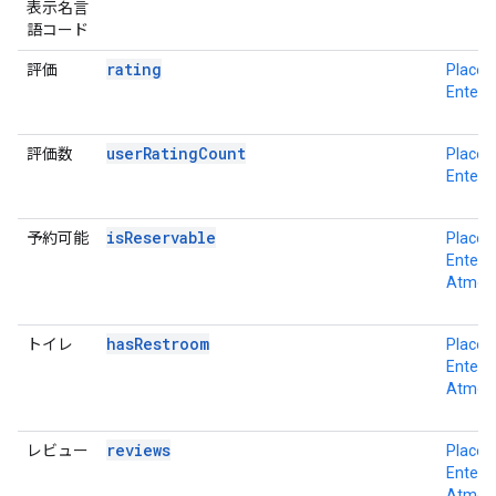
表示名言
語コード
rating
評価
Place D
Enterp
userRatingCount
評価数
Place D
Enterp
isReservable
予約可能
Place D
Enterpr
Atmos
hasRestroom
トイレ
Place D
Enterpr
Atmos
reviews
レビュー
Place D
Enterpr
Atmos