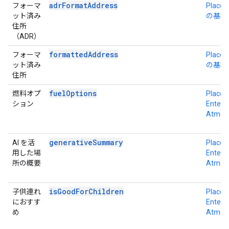
adrFormatAddress
フォーマ
Place D
ット済み
の基本
住所
（ADR）
formattedAddress
フォーマ
Place D
ット済み
の基本
住所
fuelOptions
燃料オプ
Place D
ション
Enterpr
Atmos
generativeSummary
AI を活
Place D
用した場
Enterpr
所の概要
Atmos
isGoodForChildren
子供連れ
Place D
におすす
Enterpr
め
Atmos