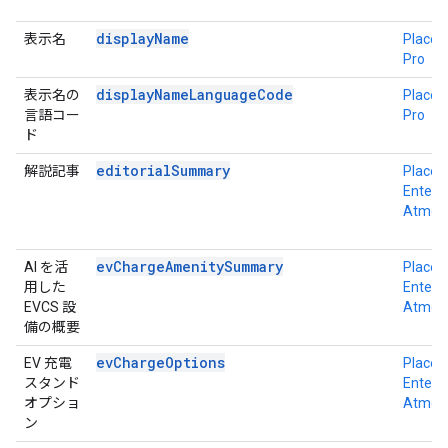
displayName
表示名
Place D
Pro
displayNameLanguageCode
表示名の
Place D
言語コー
Pro
ド
editorialSummary
解説記事
Place D
Enterpr
Atmos
evChargeAmenitySummary
AI を活
Place D
用した
Enterpr
EVCS 設
Atmos
備の概要
evChargeOptions
EV 充電
Place D
スタンド
Enterpr
オプショ
Atmos
ン