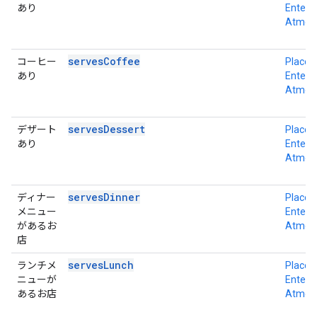
あり
Enterpr
Atmos
servesCoffee
コーヒー
Place D
あり
Enterpr
Atmos
servesDessert
デザート
Place D
あり
Enterpr
Atmos
servesDinner
ディナー
Place D
メニュー
Enterpr
があるお
Atmos
店
servesLunch
ランチメ
Place D
ニューが
Enterpr
あるお店
Atmos