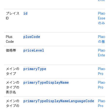
id
プレイス
Place D
ID
Essent
のみ）
plusCode
Plus
Place D
Code
の基本
priceLevel
価格帯
Place D
Enterp
primaryType
メインの
Place D
タイプ
Pro
primaryTypeDisplayName
メインの
Place D
タイプの
Pro
表示名
primaryTypeDisplayNameLanguageCode
メインの
Place D
タイプの
Pro