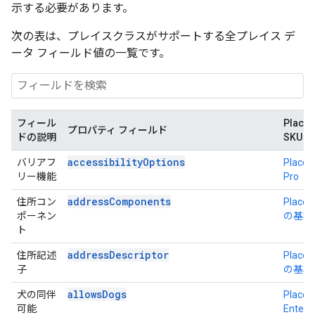
示する必要があります。
次の表は、プレイスクラスがサポートする全プレイス デ
ータ フィールド値の一覧です。
フィール
Place 
プロパティ フィールド
ドの説明
SKU
accessibilityOptions
バリアフ
Place D
リー機能
Pro
addressComponents
住所コン
Place D
ポーネン
の基本
ト
addressDescriptor
住所記述
Place D
子
の基本
allowsDogs
犬の同伴
Place D
可能
Enterpr