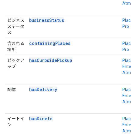
Atmos
businessStatus
ビジネス
Place D
ステータ
Pro
ス
containingPlaces
含まれる
Place D
場所
Pro
hasCurbsidePickup
ピックア
Place D
ップ
Enterpr
Atmos
hasDelivery
配信
Place D
Enterpr
Atmos
hasDineIn
イートイ
Place D
ン
Enterpr
Atmos