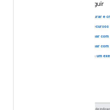
A seguir
Marcadores
Configurar e c
Visão geral
Começar
Usar recursos 
Adicionar um marcador ao mapa
Personalização básica de marcadores
Trabalhar com 
Criar marcadores com imagens
Trabalhar com 
Criar marcadores com HTML e CSS
Controlar o comportamento de
Confira um ex
conflito
,
altitude e visibilidade
Tornar os marcadores clicáveis e
acessíveis
Tornar os marcadores arrastáveis
Migrar para os marcadores avançados
Marcadores (legado)
Trabalhar com o Places
Visão geral
Lugares (novo)
Exceto em caso de indicaç