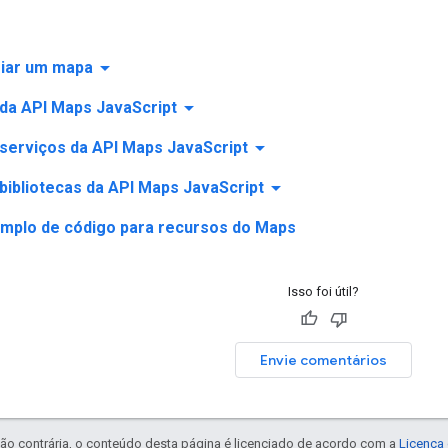
arrow_drop_down
riar um mapa
arrow_drop_down
da API Maps JavaScript
arrow_drop_down
serviços da API Maps JavaScript
arrow_drop_down
bibliotecas da API Maps JavaScript
emplo de código para recursos do Maps
Isso foi útil?
Envie comentários
ão contrária, o conteúdo desta página é licenciado de acordo com a
Licença 