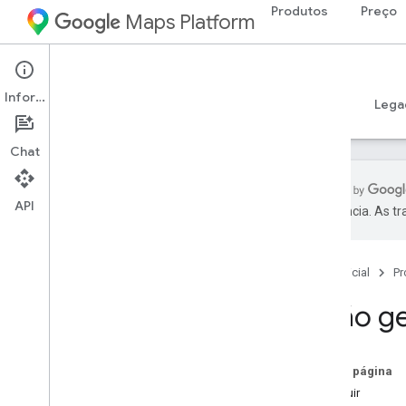
Produtos
Preço
Maps Platform
Web
Maps JavaScript API
Informações
Guias
Referência
Exemplos
Recursos
Lega
Chat
API
preferência. As t
API Maps Java
Script
Visão geral
Página inicial
Pr
Configurar a API Java
Script
Receber e usar uma chave de
Visão ge
demonstração do Maps
Usar a verificação de app para proteger
sua chave de API
Nesta página
Carregar a API Maps Java
Script
A seguir
Como lidar com erros