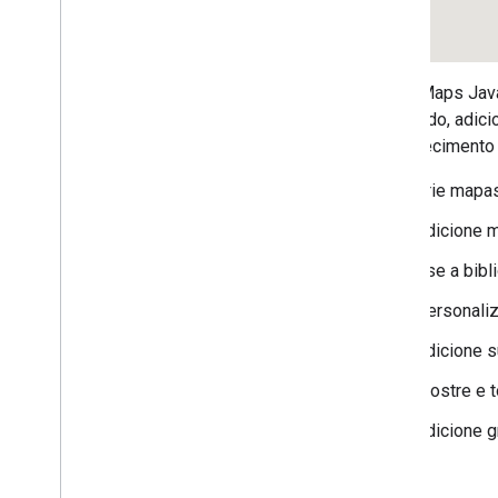
Adicionar um mapa do Google a uma
página da Web
Eventos do mapa
A API Maps Java
Controles do mapa
do mundo, adici
Controlar zoom e movimento
reconhecimento 
Tipo de renderização (raster e vetor)
Tipos de mapas
Crie mapas
Mapear esquema de cores
Coordenadas de mapa e bloco
Adicione m
Personalizar mapas
Use a bibl
Trabalhar com o 3D Maps
Personaliz
Visão geral
Adicione s
Começar
Conceitos
Mostre e t
Mapa 3D de base
Adicione 
Marcadores
Desenhar no mapa
Recursos