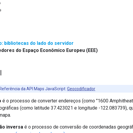
s
s
 bibliotecas do lado do servidor
dores do Espaço Econômico Europeu (EEE)
l
eferência da API Maps JavaScript:
Geocodificador
o
é o processo de converter endereços (como "1600 Amphitheatr
gráficas (como latitude 37.423021 e longitude -122.083739), q
 mapa.
ão inversa
é o processo de conversão de coordenadas geográfi