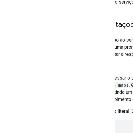
O uso do serviç
Kit de interface do Google Places
Guias do Places
Solicitaç
Trabalhar com rotas
Visão geral
Começar
O acesso ao ser
Testar a versão de demonstração
retorna uma pro
Classe de rota
processar a res
Classe Route Matrix
re
Guias de migração
Recursos
Para acessar o 
google.maps.
Validação de endereço
transmitindo um 
Visão geral
no recebimento 
Testar a versão de demonstração
Começar
O objeto literal
Validar um endereço
Compreender uma resposta básica
{
Processar a resposta de validação