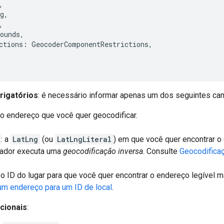
,
g
,
,
ounds
,
ctions
:
GeocoderComponentRestrictions
,
rigatórios
: é necessário informar apenas um dos seguintes ca
: o endereço que você quer geocodificar.
: a
LatLng
(ou
LatLngLiteral
) em que você quer encontrar o
cador executa uma
geocodificação inversa
. Consulte
Geocodificaç
: o ID do lugar para que você quer encontrar o endereço legível
um endereço para um ID de local
.
cionais
: