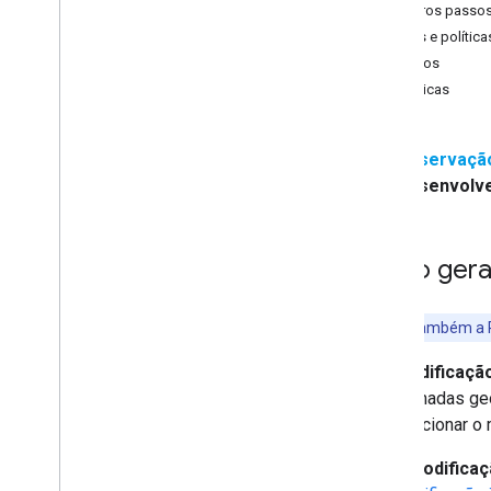
Primeiros passo
Solução de problemas
Preços e política
Preços
Tutoriais
Políticas
Adicionar um mapa do Google com
marcadores usando HTML
Adicionar um mapa do Google com um
marcador usando Java
Script
Observação:
Adicionar um mapa do Google a um
Desenvolve
app React
Mostrar local atual
Marcadores de cluster
Visão gera
Conceitos
Controle de versões
Consulte também a R
Localização
Geocodificaçã
Práticas recomendadas
coordenadas geo
Type
Script
ou posicionar o
Promessas
A
geocodificaç
Mapa básico