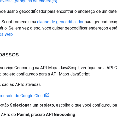
inversa (pesquisa de endereço)
.
e usar o geocodificador para encontrar o endereço de um det
aScript fornece uma
classe de geocodificador
para geocodificaç
ário. Se, em vez disso, você quiser geocodificar endereços est
 da Web
.
 passos
 serviço Geocoding na API Maps JavaScript, verifique se a API 
 projeto configurado para a API Maps JavaScript.
s são as APIs ativadas:
console do Google Cloud
.
 botão
Selecionar um projeto
, escolha o que você configurou p
e APIs do
Painel
, procure
API Geocoding
.