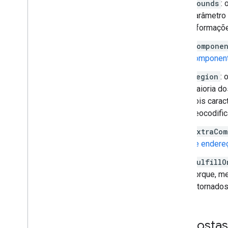
bounds
: 
Estilo orientado a dados para limites
parâmetro
KML
informaçõ
Geo
JSON
Camada de dados
componen
Mapa de calor (descontinuado)
componen
Camadas de trânsito
,
transporte
público e bicicleta
region
: 
maioria do
Serviços
dois carac
Elevation
geocodific
Geocodificação
extraCom
Maximum Zoom Imagery
de endere
Street View
fulfillO
Outras bibliotecas
porque, me
Visão geral
retornados
Widget de medidor de qualidade
do ar (experimental)
Biblioteca de desenhos
Respostas
(descontinuada)