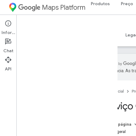
Produtos
Preço
Maps Platform
Web
Maps JavaScript API
Informações
Guias
Referência
Exemplos
Recursos
Lega
Chat
API
preferência. As t
API Maps Java
Script
Visão geral
Página inicial
Pr
Configurar a API Java
Script
Receber e usar uma chave de
Serviço
demonstração do Maps
Usar a verificação de app para proteger
sua chave de API
Nesta página
Carregar a API Maps Java
Script
Visão geral
Como lidar com erros