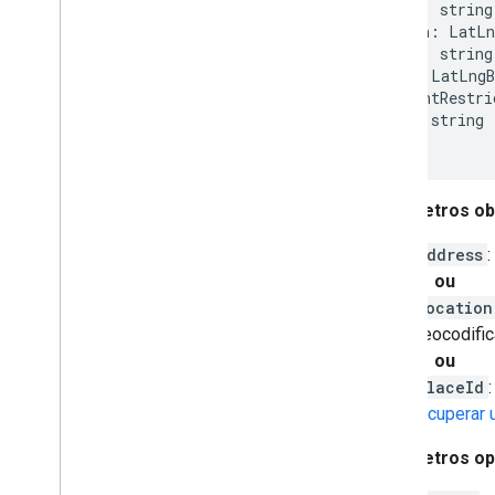
address
:
string
Processar endereços dos Estados
location
:
LatLn
Unidos
placeId
:
string
Cobertura de país e região
bounds
:
LatLngB
componentRestri
Desenhar no mapa
region
:
string
}
Visão geral
Janelas de informações
Formas e linhas
Parâmetros ob
Símbolos
Recursos do Web
GL
address
Visualizações de dados do deck
.
gl
ou
Sobreposições de solo
location
Sobreposições personalizadas
geocodifi
Adicionar uma legenda personalizada
ou
placeId
Mostrar dados
recuperar 
Visão geral
Parâmetros op
Estilo baseado em dados para
conjuntos de dados