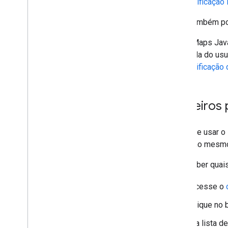
Geocodificação 
Adicionar um mapa do Google a uma
página da Web
Você também pod
Eventos do mapa
A API Maps Jav
Controles do mapa
a entrada do usu
Controlar zoom e movimento
geocodificação
Tipo de renderização (raster e vetor)
Tipos de mapas
Mapear esquema de cores
Primeiros
Coordenadas de mapa e bloco
Personalizar mapas
Antes de usar o
Trabalhar com o 3D Maps
Cloud, no mesmo
Visão geral
Para saber quai
Começar
Conceitos
Acesse o
Mapa 3D de base
Marcadores
Clique no
Desenhar no mapa
Na lista d
Recursos