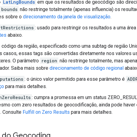
o
LatLngBounds
em que os resultados de geocódigo são direc
bounds
não restringe totalmente (apenas influencia) os result
es sobre o
direcionamento da janela de visualização
.
tRestrictions
: usado para restringir os resultados a uma áre
tes
abaixo.
o código da região, especificado como uma subtag de região Uni
s casos, essas tags são convertidas diretamente nos valores us
teres. O parâmetro
region
não restringe totalmente, mas apenas
ador. Saiba mais sobre
direcionamento de código regional
abaix
putations
: o único valor permitido para esse parâmetro é
ADD
ço
para mais detalhes.
nZeroResults
: cumpra a promessa em um status ZERO_RESULT 
smo com zero resultados de geocodificação, ainda pode haver 
. Consulte
Fulfill on Zero Results
para mais detalhes.
 do Geocoding