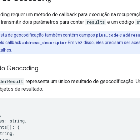
ding requer um método de callback para execução na recuperaçã
 transmitir dois parâmetros para conter
results
e um código
s
posta de geocodificação também contém campos
plus_code
e
addres
o callback.
address_descriptor
Em vez disso, eles precisam ser ac
alhes.
do Geocoding
derResult
representa um único resultado de geocodificação. U
objetos de resultado:
,
ss
:
string
,
nts
[]
:
{
tring
,
ring
,