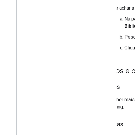
Se achar a 
Marcadores
Na p
Visão geral
Bibl
Começar
Adicionar um marcador ao mapa
Pesq
Personalização básica de marcadores
Cliq
Criar marcadores com imagens
Criar marcadores com HTML e CSS
Controlar o comportamento de
conflito
,
altitude e visibilidade
Preços e p
Tornar os marcadores clicáveis e
acessíveis
Preços
Tornar os marcadores arrastáveis
Migrar para os marcadores avançados
Para saber mais
Marcadores (legado)
Geocoding.
Trabalhar com o Places
Políticas
Visão geral
Lugares (novo)