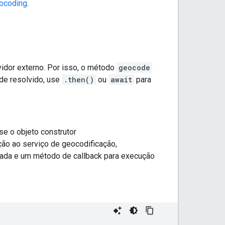
eocoding
.
idor externo. Por isso, o método
geocode
 de resolvido, use
.then()
ou
await
para
e o objeto construtor
ação ao serviço de geocodificação,
ada e um método de callback para execução