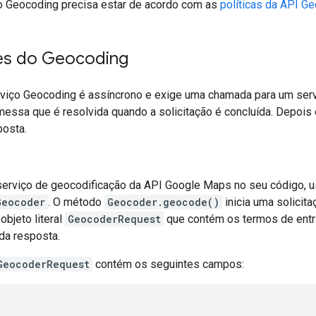
o Geocoding precisa estar de acordo com as
políticas da API G
ões do Geocoding
viço Geocoding é assíncrono e exige uma chamada para um serv
messa que é resolvida quando a solicitação é concluída. Depois
posta.
serviço de geocodificação da API Google Maps no seu código, us
Geocoder
. O método
Geocoder.geocode()
inicia uma solicit
objeto literal
GeocoderRequest
que contém os termos de entr
da resposta.
GeocoderRequest
contém os seguintes campos: