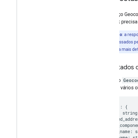
Biblioteca de geometria
Biblioteca de visualização
O serviço Geoco
(descontinuada)
callback precisa
Bibliotecas de código aberto
Observação
: a res
Mais guias
podem ser acessados pel
Guia de migração do Google Loader
resultados
para mais det
Migração de campos de lugares
(open
_
now
,
utc
_
offset)
Resultados 
Fazer upgrade da v2 para a v3
O objeto
Geoco
retornar vários 
results
[]
:
{
types
[]
:
string
formatted_addre
address_compone
short_name
:
s
long_name
:
st