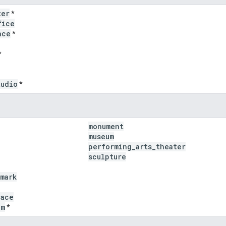
ter
*
fice
ace
*
*
tudio
*
monument
museum
performing
_
arts
_
theater
sculpture
mark
lace
um
*