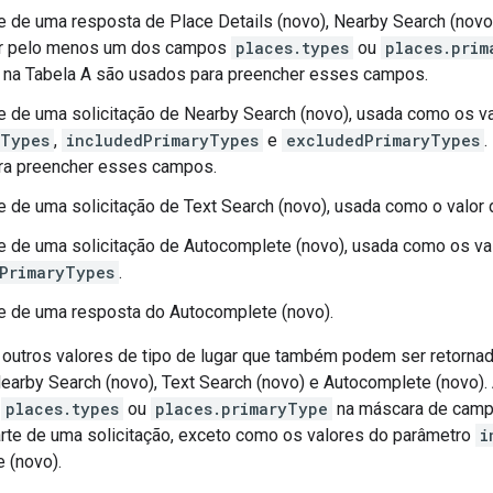
 de uma resposta de Place Details (novo), Nearby Search (novo) 
ar pelo menos um dos campos
places.types
ou
places.prim
 na Tabela A são usados para preencher esses campos.
 de uma solicitação de Nearby Search (novo), usada como os 
dTypes
,
includedPrimaryTypes
e
excludedPrimaryTypes
.
ra preencher esses campos.
 de uma solicitação de Text Search (novo), usada como o valor
 de uma solicitação de Autocomplete (novo), usada como os va
PrimaryTypes
.
e de uma resposta do Autocomplete (novo).
a outros valores de tipo de lugar que também podem ser retorn
Nearby Search (novo), Text Search (novo) e Autocomplete (novo).
s
places.types
ou
places.primaryType
na máscara de camp
te de uma solicitação, exceto como os valores do parâmetro
i
 (novo).