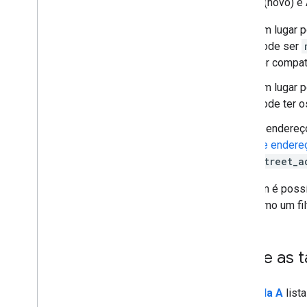
Search (novo) e
Um lugar 
pode ser
for compa
Um lugar 
pode ter 
O endereç
de endere
street_a
Também é possív
atua como um fil
Sobre as t
A
Tabela A
list