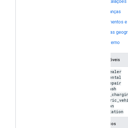
Instalações
Finanças
Alimentos e
Áreas geogr
Governo
Automóveis
car
_
dealer
car
_
rental
car
_
repair
car
_
wash
ebike
_
chargi
electric
_
veh
station
gas
_
station
Negócios