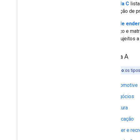
A
Tabela C
list
solicitação de p
Tipos de ende
endereço e matr
estão sujeitos 
Tabela A
Observação
:os tip
Automotive
Negócios
Cultura
Educação
Lazer e rec