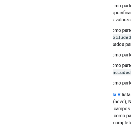
Como parte
especific
os valores
Como parte
exclude
usados pa
Como parte
Como parte
included
Como part
A
Tabela B
list
Details (novo), 
um dos campo
usados como par
de Autocomplete