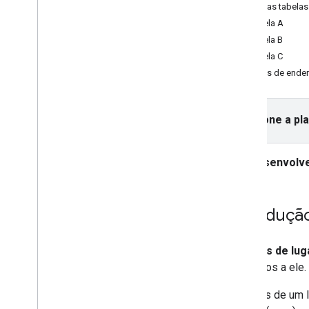
API Places (nova)
Sobre as tabelas
Usar a API Places (nova)
Tabela A
Trabalhar com dados de lugares (novo)
Tabela B
Tipos de lugares (novo)
Tabela C
Campos de dados de lugares (novo)
Tipos de ende
Escolher campos para retornar
Usar tokens de sessão
Pesquisar no trajeto
Selecione a pl
Resumos com tecnologia de IA
Link para o Google Maps
Desenvolve
Denunciar conteúdo inadequado
Bibliotecas de clientes
Introduçã
Os
tipos de lug
atribuídos a ele.
Os tipos de um 