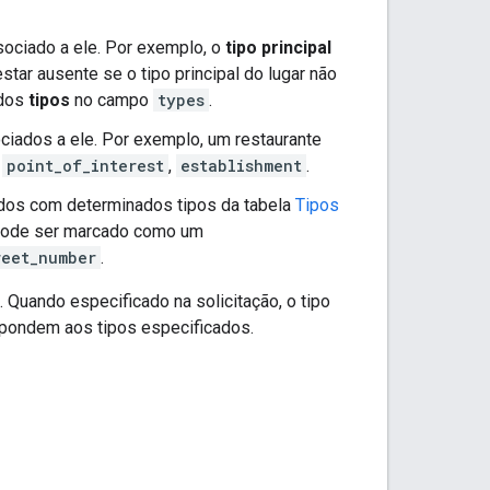
ociado a ele. Por exemplo, o
tipo principal
tar ausente se o tipo principal do lugar não
 dos
tipos
no campo
types
.
iados a ele. Por exemplo, um restaurante
,
point_of_interest
,
establishment
.
dos com determinados tipos da tabela
Tipos
 pode ser marcado como um
reet_number
.
. Quando especificado na solicitação, o tipo
espondem aos tipos especificados.