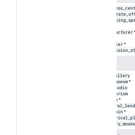
business
_
cen
corporate
_
of
coworking
_
sp
farm
manufacturer
ranch
supplier
*
television
_
s
Cultura
art
_
gallery
art
_
museum
*
art
_
studio
auditorium
castle
*
cultural
_
land
fountain
*
historical
_
p
history
_
muse