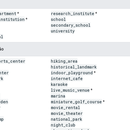
artment
research
_
institute
*
*
institution
school
*
secondary
_
school
university
ol
ão
orts
_
center
hiking
_
area
historical
_
landmark
nter
indoor
_
playground
*
rk
internet
_
cafe
karaoke
live
_
music
_
venue
*
a
marina
rden
miniature
_
golf
_
course
*
y
movie
_
rental
movie
_
theater
mp
national
_
park
night
_
club