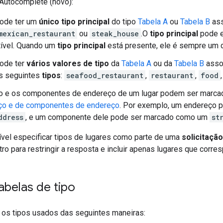
 Autocomplete (novo):
pode ter um
único tipo principal
do tipo
Tabela A
ou
Tabela B
ass
mexican_restaurant
ou
steak_house
.O
tipo principal
pode es
tível. Quando um
tipo principal
está presente, ele é sempre um
pode ter
vários valores de tipo
da
Tabela A
ou da
Tabela B
assoc
os seguintes
tipos
:
seafood_restaurant
,
restaurant
,
food
o e os componentes de endereço de um lugar podem ser marca
ço e de componentes de endereço
. Por exemplo, um endereço
ddress
, e um componente dele pode ser marcado como um
st
el especificar tipos de lugares como parte de uma
solicitação
tro para restringir a resposta e incluir apenas lugares que corr
abelas de tipo
a os tipos usados das seguintes maneiras: