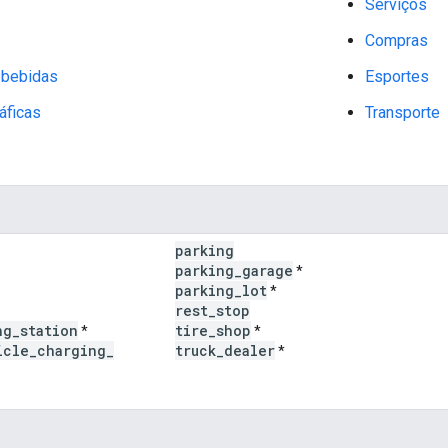
Serviços
Compras
 bebidas
Esportes
áficas
Transporte
parking
parking
_
garage
*
parking
_
lot
*
rest
_
stop
ng
_
station
tire
_
shop
*
*
icle
_
charging
_
truck
_
dealer
*