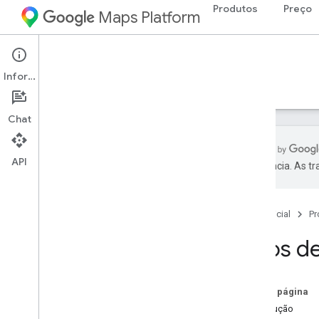
Produtos
Preço
Maps Platform
Web Services
Places API
Informações
Guias
Referência
Recursos
Legado
Chat
API
preferência. As t
API Places
Visão geral
Página inicial
Pr
IDs de lugares
Ícones de lugares
Tipos d
Configuração
Configurar a API Places
Nesta página
Introdução