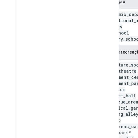
Educação
academic
_
dep
educational
_
library
preschool
primary
_
scho
Lazer e recreaç
adventure
_
sp
amphitheatre
amusement
_
ce
amusement
_
pa
aquarium
banquet
_
hall
barbecue
_
are
botanical
_
ga
bowling
_
alle
casino
childrens
_
ca
city
_
park
*