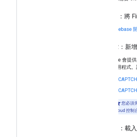
總覽
資訊視窗
步驟 1：將 F
圖案和線條
符號
按照
Fireba
Web
GL 功能
Deck
.
gl 資料視覺化
步驟 2：新增 
區域疊加層
自訂疊加層
Firebase 
新增自訂圖例
增至應用程式。請
reCAPTC
顯示資料
總覽
reCAPTC
資料集資料導向樣式
界線資料導向樣式
您必須先
KML
Cloud 
Geo
JSON
資料圖層
步驟 3：載入 
熱視圖 (已淘汰)