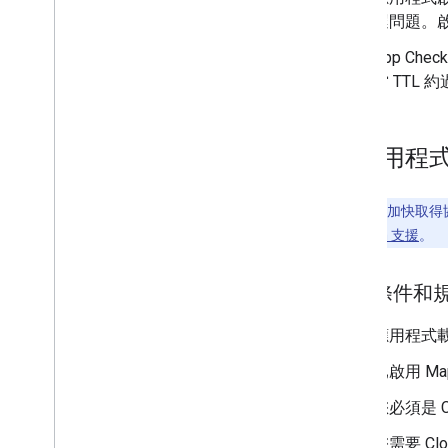
總覽
遲問題。
開始使用
App Ch
立即試用
當 TTL
路線類別
Route Matrix 類別
遷移指南
將應用程式與
資源
驗證地址
注意：如要加快取得協
總覽
Maps Platform 支援
。
立即試用
開始使用
必要條件和
驗證地址
瞭解基本回應
應用程式
處理驗證回應
已啟用 Ma
處理美國地址
國家
/
地區涵蓋範圍
您必須是 
您需要 Cl
在地圖上繪圖