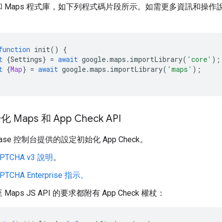
 Maps 程式庫，如下列程式碼片段所示。如需更多資訊和操作
function
init
()
{
t
{
Settings
}
=
await
google
.
maps
.
importLibrary
(
'core'
);
t
{
Map
}
=
await
google
.
maps
.
importLibrary
(
'maps'
);
Maps 和 App Check API
ebase 控制台提供的設定初始化 App Check。
APTCHA v3 說明
。
APTCHA Enterprise 指示。
Maps JS API 的要求都附有 App Check 權杖：