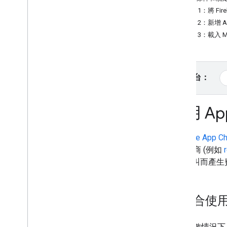
步驟 1：將 Fi
教學課程
步驟 2：新增 Ap
使用 HTML 加入含有標記的 Google 地
圖
步驟 3：載入 Ma
使用 Java
Script 加入含有標記的
Google 地圖
在 React 應用程式中加入 Google 地圖
選取平台：
顯示目前位置
叢集標記
使用 Ap
概念
版本管理
Firebase App C
本地化
證供應商 (例如
最佳做法
API 呼叫而產
Type
Script
Promise
我適合使用 
基本地圖
在網頁中新增 Google 地圖
地圖事件
在大多數情況下，建