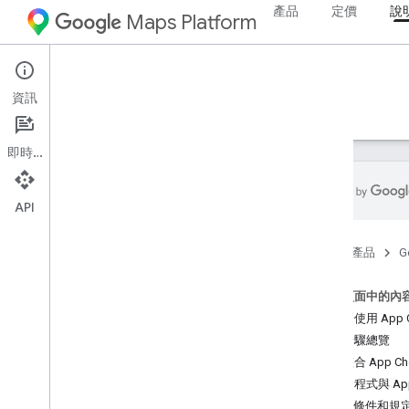
產品
定價
說
Maps Platform
Web
Maps JavaScript API
資訊
指南
參考資料
範例
資源
舊版
即時通訊
API
Maps Java
Script API
首頁
產品
G
總覽
設定 Java
Script API
這個頁面中的內
取得及使用地圖示範金鑰
我適合使用 App C
使用 App Check 保護 API 金鑰
導入步驟總覽
載入 Maps Java
Script API
規劃整合 App C
錯誤處理
將應用程式與 App
疑難排解
必要條件和規