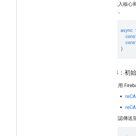
車流量、大眾運輸和單車圖層
載入核心和
件
。
服務
海拔高度
async
地理編碼
cons
最大縮放圖像
cons
街景服務
}
其他程式庫
總覽
步驟 4：初始化 
空氣品質監測計小工具 (實驗性)
繪圖程式庫 (已淘汰)
使用 Fir
幾何圖形程式庫
視覺化程式庫 (已淘汰)
reC
開放原始碼程式庫
reC
更多指南
確認傳送至 
Google 載入器遷移指南
地點欄位遷移 (open
_
now、utc
_
offset)