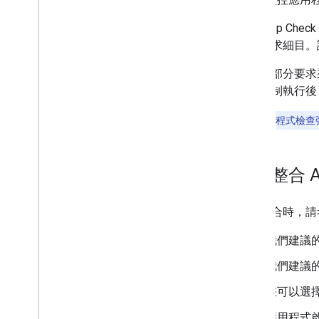
總覽
開始使用
整合 App Ch
在地圖上新增標記
提供要求細目。
自訂基本標記
使用圖形建立標記
確認大部分要求
使用 HTML 和 CSS 建立標記
能。強制執行後，A
控管衝突行為、海拔高度和顯示設定
注意：
應用程式檢查
將標記設計為可點擊且易於讀取
將標記設為可拖曳
改用進階標記
規劃整合 A
標記 (舊版)
使用地點
規劃整合時，請
總覽
我們建議
地點 (新版)
Places UI Kit
我們建議
地點指南
您可以選
使用路徑
應用程式