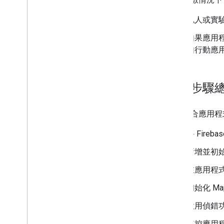
地圖控制項
私人或實驗
控制縮放和平移
算繪類型 (光柵和向量)
如果應用程
地圖類型
如行動應用
地圖色彩配置
地圖與圖塊座標
自訂地圖
導入步驟
使用 3D 地圖
如要整合應用程式
總覽
開始使用
將 Fire
概念
新增並初始化
3D 基本地圖
標記
在應用程
在地圖上繪圖
初始化 Maps
資源
啟用偵錯
標記
監控應用