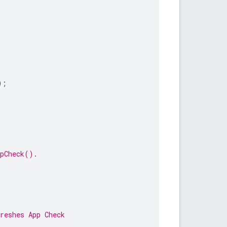
);
ppCheck().
reshes App Check