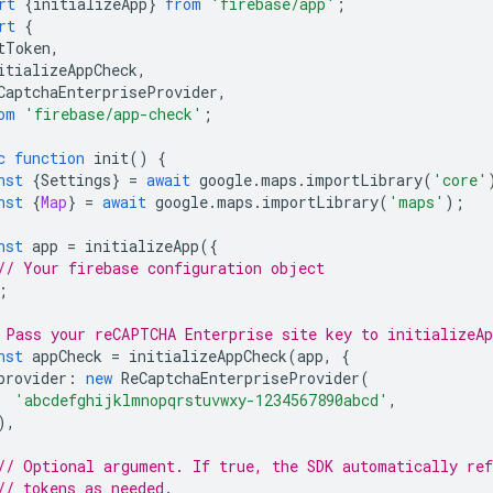
rt
{
initializeApp
}
from
'firebase/app'
;
rt
{
tToken
,
itializeAppCheck
,
CaptchaEnterpriseProvider
,
om
'firebase/app-check'
;
c
function
init
()
{
nst
{
Settings
}
=
await
google
.
maps
.
importLibrary
(
'core'
nst
{
Map
}
=
await
google
.
maps
.
importLibrary
(
'maps'
);
nst
app
=
initializeApp
({
// Your firebase configuration object
;
 Pass your reCAPTCHA Enterprise site key to initializeA
nst
appCheck
=
initializeAppCheck
(
app
,
{
provider
:
new
ReCaptchaEnterpriseProvider
(
'abcdefghijklmnopqrstuvwxy-1234567890abcd'
,
),
// Optional argument. If true, the SDK automatically ref
// tokens as needed.