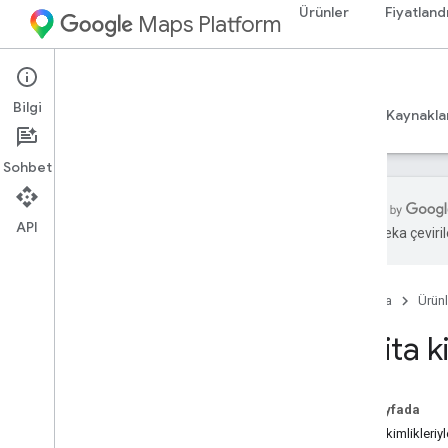
Ürünler
Fiyatland
Maps Platform
Web
Maps JavaScript API
Bilgi
Rehberler
Başvuru Kaynakları
Örnekler
Kaynakla
Maps Java
Script API
Sohbet
Genel bakış
Java
Script API'yi ayarlama
API
Yapay zeka çevirile
Maps Demo Key edinme ve kullanma
API anahtarınızın güvenliğini sağlamak
için Uygulama Kontrolü'nü kullanma
Maps Java
Script API'yi yükleme
Ana Sayfa
Ürünl
Hata işleme
Harita k
Sorun giderme
Eğitimler
Bu sayfada
HTML kullanarak işaretçiler içeren bir
Harita kimlikleriy
Google Haritası ekleme