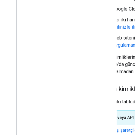
Harita üzerinde çizin
Google Clou
Kaynaklar
Her iki har
İşaretçiler
stilinizle 
Genel bakış
Web siteniz
Başlama
Uygulamanı
Haritaya işaretçi ekleme
Temel işaretçi özelleştirmesi
Harita kimlikleri
Grafiklerle işaretçi oluşturma
Console'da günce
HTML ve CSS ile işaretçi oluşturma
gerek kalmadan h
Çarpışma davranışını
,
irtifayı ve
görünürlüğü kontrol etme
İşaretçileri tıklanabilir ve erişilebilir hale
Harita kimlikl
getirme
İşaretçileri sürüklenebilir hale getirme
Aşağıdaki tabloda
Gelişmiş işaretçilere geçme
İşaretçiler (eski)
Özellik veya API
Yerler ile çalışma
Gelişmiş işaretçil
Genel bakış