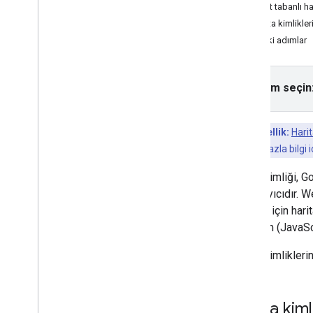
Bulut tabanlı har
Java
Script kullanarak işaretçi içeren bir
Google Haritası ekleme
Harita kimlikler
React uygulamasına Google Haritası
Sonraki adımlar
ekleme
Mevcut konumu gösterme
Küme işaretçileri
Platform seçin
Kavramlar
Ücretli özellik:
Harit
Sürüm oluşturma
tetikler. Daha fazla bilgi 
Yerelleştirme
En iyi uygulamalar
Harita kimliği, 
Type
Script
tanımlayıcıdır. W
Sözler
vermek için hari
platform (JavaScri
Temel harita
Web sayfasına Google Haritası ekleme
Harita kimlikleri
Etkinlikleri eşleştirme
Harita kontrolleri
Yakınlaştırma ve kaydırma işlemlerini
Harita kiml
kontrol etme