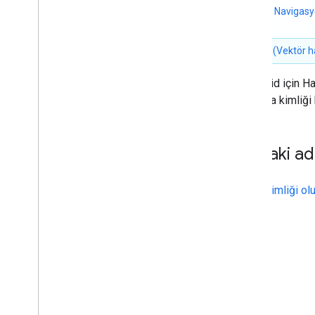
Temel yanıtı anlama
iOS için Navigas
Doğrulama yanıtını işleme
SDK'sı
ABD'deki adresleri işleyin
WebGL (Vektör ha
Ülke ve bölge kapsamı
1
Android için Ha
Harita üzerinde çizin
bir harita kimliğ
Genel bakış
Bilgi pencereleri
Şekiller ve çizgiler
Sonraki ad
Semboller
Web
GL Özellikleri
Deck
.
gl veri görselleştirmeleri
Harita kimliği o
Zemin yer paylaşımları
Özel yer paylaşımları
Özel bir açıklama ekleme
Verileri göster
Genel bakış
Veri kümeleri için veriye dayalı stil