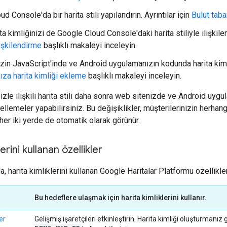
d Console'da bir harita stili yapılandırın. Ayrıntılar için
Bulut taban
ita kimliğinizi de Google Cloud Console'daki harita stiliyle ilişkilend
ilişkilendirme
başlıklı makaleyi inceleyin.
in JavaScript'inde ve Android uygulamanızın kodunda harita kimliği
za harita kimliği ekleme
başlıklı makaleyi inceleyin.
nizle ilişkili harita stili daha sonra web sitenizde ve Android uygu
llemeler yapabilirsiniz. Bu değişiklikler, müşterilerinizin herh
er iki yerde de otomatik olarak görünür.
erini kullanan özellikler
, harita kimliklerini kullanan Google Haritalar Platformu özellikle
Bu hedeflere ulaşmak için harita kimliklerini kullanır.
er
Gelişmiş işaretçileri etkinleştirin. Harita kimliği oluşturman