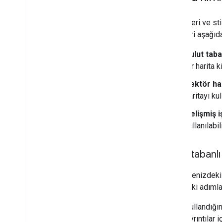
Oluşturma türü (raster ve vektör)
Özellikleri ve sti
Harita türleri
örnekleri aşağıda
Harita renk şeması
Harita ve parça koordinatları
Bulut taban
Haritaları özelleştirme
bir harita k
Genel Bakış
Harita kimliklerini yönetme
Vektör har
Harita kimliğine genel bakış
haritayı ku
Harita kimlikleri oluşturma
Gelişmiş i
Bulut tabanlı harita stilleri
kullanılabili
JSON stili
Bulut tabanlı 
3D Haritalar ile çalışma
Genel bakış
Web sitenizdeki v
Başlama
aşağıdaki adımla
Kavramlar
Temel 3D harita
Kullandığın
İşaretçiler
Ayrıntılar i