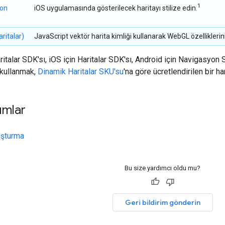
1
yon
iOS uygulamasında gösterilecek haritayı stilize edin.
ritalar)
JavaScript vektör harita kimliği kullanarak WebGL özelliklerini 
ritalar SDK'sı, iOS için Haritalar SDK'sı, Android için Navigasyo
i kullanmak,
Dinamik Haritalar SKU'su
'na göre ücretlendirilen bir ha
ımlar
luşturma
Bu size yardımcı oldu mu?
Geri bildirim gönderin