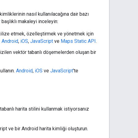
 kimliklerinin nasıl kullanılacağına dair bazı
r
başlıklı makaleyi inceleyin:
stilize etmek, özelleştirmek ve yönetmek için
:
Android
,
iOS
,
JavaScript
ve
Maps Static API
.
izilen vektör tabanlı döşemelerden oluşan bir
kullanın.
Android
,
iOS
ve
JavaScript
'te
abanlı harita stilini kullanmak istiyorsanız
ript ve bir Android harita kimliği oluşturun.