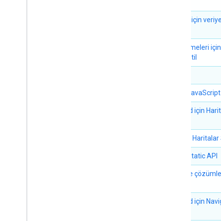
Yerler (Yeni)
Sınırlar için veriy
Places UI Kit
stil
Yerler kılavuzları
Veri kümeleri için
dayalı stil
Rotalarla çalışma
Genel bakış
Flutter
Başlama
Maps JavaScript
Demoyu deneyin
Rota sınıfı
Android için Hari
Route Matrix sınıfı
SDK'sı
Taşıma kılavuzları
iOS için Haritalar
Kaynaklar
Maps Static API
Adres doğrulama
Mobilite çözümle
Genel bakış
Demoyu deneyin
Başlama
Android için Nav
SDK'sı
Adresi doğrulayın