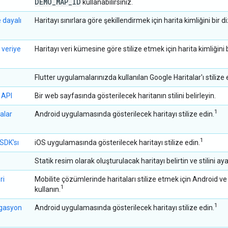
DEMO
_
MAP
_
ID
kullanabilirsiniz.
e dayalı
Haritayı sınırlara göre şekillendirmek için harita kimliğini bir dizi 
 veriye
Haritayı veri kümesine göre stilize etmek için harita kimliğini bir
Flutter uygulamalarınızda kullanılan Google Haritalar'ı stilize 
 API
Bir web sayfasında gösterilecek haritanın stilini belirleyin.
1
talar
Android uygulamasında gösterilecek haritayı stilize edin.
1
 SDK'sı
iOS uygulamasında gösterilecek haritayı stilize edin.
Statik resim olarak oluşturulacak haritayı belirtin ve stilini aya
ri
Mobilite çözümlerinde haritaları stilize etmek için Android ve
1
kullanın.
1
igasyon
Android uygulamasında gösterilecek haritayı stilize edin.