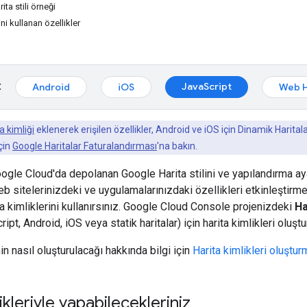
ita stili örneği
ini kullanan özellikler
:
JavaScript
Android
iOS
Web H
a kimliği
eklenerek erişilen özellikler, Android ve iOS için Dinamik Harita
için
Google Haritalar Faturalandırması
'na bakın.
Google Cloud'da depolanan Google Harita stilini ve yapılandırma ay
eb sitelerinizdeki ve uygulamalarınızdaki özellikleri etkinleştirmek
ta kimliklerini kullanırsınız. Google Cloud Console projenizdeki
Ha
pt, Android, iOS veya statik haritalar) için harita kimlikleri oluştur
nin nasıl oluşturulacağı hakkında bilgi için
Harita kimlikleri oluştur
ikleriyle yapabilecekleriniz