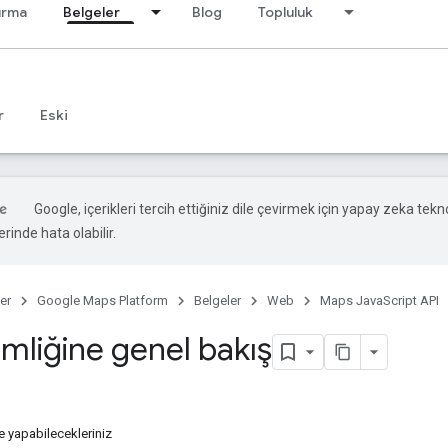
ırma
Belgeler
Blog
Topluluk
r
Eski
Google, içerikleri tercih ettiğiniz dile çevirmek için yapay zeka teknol
rinde hata olabilir.
er
Google Maps Platform
Belgeler
Web
Maps JavaScript API
imliğine genel bakış
le yapabilecekleriniz