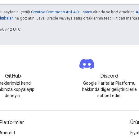
bu sayfanın içeriği
Creative Commons Atıf 4.0 Lisansı
altında ve kod örnekleri
A
tikaları
'na göz atın. Java, Oracle ve/veya satış ortaklarının tescilli ticari markas
6-07-12 UTC.
GitHub
Discord
neklerimizi kendi
Google Haritalar Platformu
bınıza kopyalayıp
hakkında diğer geliştiricilerle
deneyin.
sohbet edin.
Platformlar
Ürün
Android
Fiya