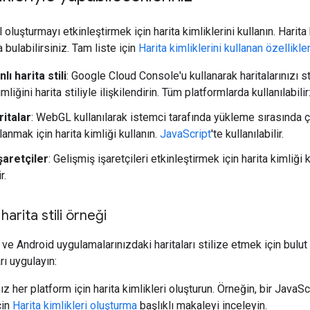
l oluşturmayı etkinleştirmek için harita kimliklerini kullanın. Harita
 bulabilirsiniz. Tam liste için
Harita kimliklerini kullanan özellikle
lı harita stili
: Google Cloud Console'u kullanarak haritalarınızı 
imliğini harita stiliyle ilişkilendirin. Tüm platformlarda kullanılabilir
italar
: WebGL kullanılarak istemci tarafında yükleme sırasında ç
llanmak için harita kimliği kullanın.
JavaScript
'te kullanılabilir.
şaretçiler
: Gelişmiş işaretçileri etkinleştirmek için harita kimliği 
r.
harita stili örneği
e Android uygulamalarınızdaki haritaları stilize etmek için bulut t
rı uygulayın:
ız her platform için harita kimlikleri oluşturun. Örneğin, bir JavaSc
çin
Harita kimlikleri oluşturma
başlıklı makaleyi inceleyin.