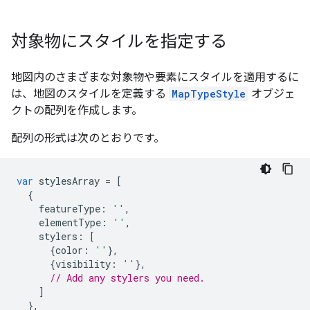
対象物にスタイルを指定する
地図内のさまざまな対象物や要素にスタイルを適用するに
は、地図のスタイルを定義する
MapTypeStyle
オブジェ
クトの配列を作成します。
配列の形式は次のとおりです。
var
stylesArray
=
[
{
featureType
:
''
,
elementType
:
''
,
stylers
:
[
{
color
:
''
},
{
visibility
:
''
},
// Add any stylers you need.
]
},