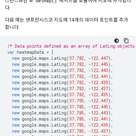
스턴스화한 후
setMap()
메서드를 호출하여 지도에 추가합니
다.
다음 예는 샌프란시스코 지도에 14개의 데이터 포인트를 추가
합니다.
/* Data points defined as an array of LatLng objects
var
heatmapData
=
[
new
google
.
maps
.
LatLng
(
37.782
,
-
122.447
),
new
google
.
maps
.
LatLng
(
37.782
,
-
122.445
),
new
google
.
maps
.
LatLng
(
37.782
,
-
122.443
),
new
google
.
maps
.
LatLng
(
37.782
,
-
122.441
),
new
google
.
maps
.
LatLng
(
37.782
,
-
122.439
),
new
google
.
maps
.
LatLng
(
37.782
,
-
122.437
),
new
google
.
maps
.
LatLng
(
37.782
,
-
122.435
),
new
google
.
maps
.
LatLng
(
37.785
,
-
122.447
),
new
google
.
maps
.
LatLng
(
37.785
,
-
122.445
),
new
google
.
maps
.
LatLng
(
37.785
,
-
122.443
),
new
google
.
maps
.
LatLng
(
37.785
,
-
122.441
),
new
google
.
maps
.
LatLng
(
37.785
,
-
122.439
),
new
google
.
maps
.
LatLng
(
37.785
,
-
122.437
),