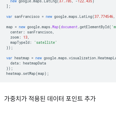
new
google
.
maps
.
LatLng
(
37.785
,
-
122.435
)
];
var
sanFrancisco
=
new
google
.
maps
.
LatLng
(
37.774546
,
map
=
new
google
.
maps
.
Map
(
document
.
getElementById
(
'm
center
:
sanFrancisco
,
zoom
:
13
,
mapTypeId
:
'satellite'
});
var
heatmap
=
new
google
.
maps
.
visualization
.
HeatmapL
data
:
heatmapData
});
heatmap
.
setMap
(
map
);
가중치가 적용된 데이터 포인트 추가