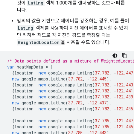
것이
LatLng
객체 1,000개를 렌더링하는 것보다 빠릅
니다.
임의의 값을 기반으로 데이터를 강조하는 경우. 예를 들어
LatLng
객체를 사용하여 지진 데이터를 표시할 수 있지
만 리히터 척도로 각 지진의 강도를 측정할 때는
WeightedLocation
을 사용할 수도 있습니다.
/* Data points defined as a mixture of WeightedLocat
var
heatMapData
=
[
{
location
:
new
google
.
maps
.
LatLng
(
37.782
,
-
122.447
new
google
.
maps
.
LatLng
(
37.782
,
-
122.445
),
{
location
:
new
google
.
maps
.
LatLng
(
37.782
,
-
122.443
{
location
:
new
google
.
maps
.
LatLng
(
37.782
,
-
122.441
{
location
:
new
google
.
maps
.
LatLng
(
37.782
,
-
122.439
new
google
.
maps
.
LatLng
(
37.782
,
-
122.437
),
{
location
:
new
google
.
maps
.
LatLng
(
37.782
,
-
122.435
{
location
:
new
google
.
maps
.
LatLng
(
37.785
,
-
122.447
{
location
:
new
google
.
maps
.
LatLng
(
37.785
,
-
122.445
new
google
.
maps
.
LatLng
(
37.785
,
-
122.443
),