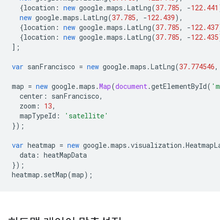
{
location
:
new
google
.
maps
.
LatLng
(
37.785
,
-
122.441
new
google
.
maps
.
LatLng
(
37.785
,
-
122.439
),
{
location
:
new
google
.
maps
.
LatLng
(
37.785
,
-
122.437
{
location
:
new
google
.
maps
.
LatLng
(
37.785
,
-
122.435
];
var
sanFrancisco
=
new
google
.
maps
.
LatLng
(
37.774546
,
map
=
new
google
.
maps
.
Map
(
document
.
getElementById
(
'm
center
:
sanFrancisco
,
zoom
:
13
,
mapTypeId
:
'satellite'
});
var
heatmap
=
new
google
.
maps
.
visualization
.
HeatmapL
data
:
heatMapData
});
heatmap
.
setMap
(
map
);