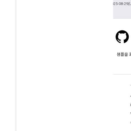
최종 업데이트: 2025-08-29(
Stack Overflow
google-maps 태그를 붙여 질문
샘플을 
합니다.
자세히 알아보기
FAQ
API 선택기
API 보안 권장사항
웹 서비스 사용량 최적화