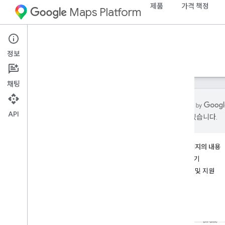
제품
가격 책정
Maps Platform
Roads Management Insights
정보
가이드
참조
리소스
채팅
API
있을 수 있습니다.
Roads Management Insights
개요
이 페이지의 내용
개념
시작하기
데모를 사용해 보세요
.
도움말 및 지원
시작하기
설정
프로젝트 정보 제공