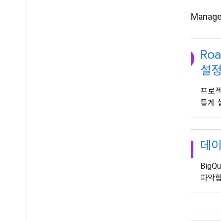
Roads Mana
explore
Roa
설
프로젝
통계 
dataset
데이
Big
파악합