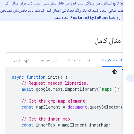
مهم:
تابع استایل‌دهی ویژگی باید خروجی قابل پیش‌بینی ایجاد کند. برای مثال، اگر
اهید مثالی ایجاد کنید که یک رنگ تصادفی اعمال کند، کد شما باید بخش‌های تصادفی
رج از
FeatureStyleFunction
انجام دهد.
د مثال کامل
تایپ اسکریپت
جاوا اسکریپت
سی اس اس
اچ‌تی‌ام‌ال
async
function
init
()
{
// Request needed libraries.
await
google
.
maps
.
importLibrary
(
'maps'
);
// Get the gmp-map element.
const
mapElement
=
document
.
querySelector
(
'
// Get the inner map.
const
innerMap
=
mapElement
.
innerMap
;