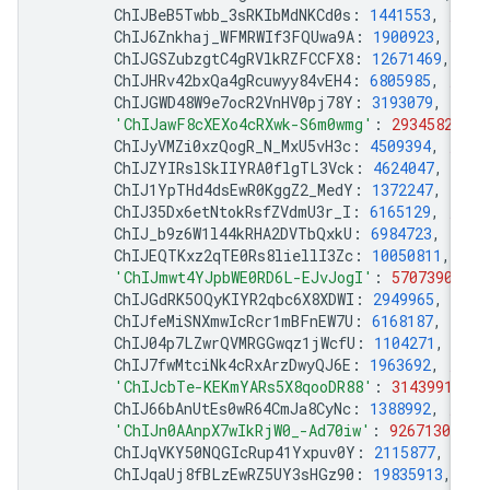
ChIJBeB5Twbb_3sRKIbMdNKCd0s
:
1441553
,
/
ChIJ6Znkhaj_WFMRWIf3FQUwa9A
:
1900923
,
/
ChIJGSZubzgtC4gRVlkRZFCCFX8
:
12671469
,
ChIJHRv42bxQa4gRcuwyy84vEH4
:
6805985
,
/
ChIJGWD48W9e7ocR2VnHV0pj78Y
:
3193079
,
/
'ChIJawF8cXEXo4cRXwk-S6m0wmg'
:
2934582
,
ChIJyVMZi0xzQogR_N_MxU5vH3c
:
4509394
,
/
ChIJZYIRslSkIIYRA0flgTL3Vck
:
4624047
,
/
ChIJ1YpTHd4dsEwR0KggZ2_MedY
:
1372247
,
/
ChIJ35Dx6etNtokRsfZVdmU3r_I
:
6165129
,
/
ChIJ_b9z6W1l44kRHA2DVTbQxkU
:
6984723
,
/
ChIJEQTKxz2qTE0Rs8liellI3Zc
:
10050811
,
'ChIJmwt4YJpbWE0RD6L-EJvJogI'
:
5707390
,
ChIJGdRK5OQyKIYR2qbc6X8XDWI
:
2949965
,
/
ChIJfeMiSNXmwIcRcr1mBFnEW7U
:
6168187
,
/
ChIJ04p7LZwrQVMRGGwqz1jWcfU
:
1104271
,
/
ChIJ7fwMtciNk4cRxArzDwyQJ6E
:
1963692
,
/
'ChIJcbTe-KEKmYARs5X8qooDR88'
:
3143991
,
ChIJ66bAnUtEs0wR64CmJa8CyNc
:
1388992
,
/
'ChIJn0AAnpX7wIkRjW0_-Ad70iw'
:
9267130
,
ChIJqVKY50NQGIcRup41Yxpuv0Y
:
2115877
,
/
ChIJqaUj8fBLzEwRZ5UY3sHGz90
:
19835913
,