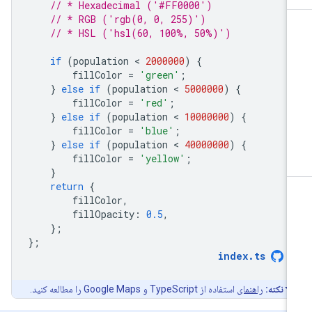
// * Hexadecimal ('#FF0000')
// * RGB ('rgb(0, 0, 255)')
// * HSL ('hsl(60, 100%, 50%)')
if
(
population
 < 
2000000
)
{
fillColor
=
'green'
;
}
else
if
(
population
 < 
5000000
)
{
fillColor
=
'red'
;
}
else
if
(
population
 < 
10000000
)
{
fillColor
=
'blue'
;
}
else
if
(
population
 < 
40000000
)
{
fillColor
=
'yellow'
;
}
return
{
fillColor
,
fillOpacity
:
0.5
,
};
};
index
.
ts
نکته:
راهنمای
استفاده از TypeScript و Google Maps را مطالعه کنید.