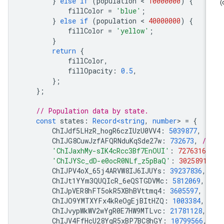
}
else
if
(
population
 < 
10000000
)
{
fillColor
=
'blue'
;
}
else
if
(
population
 < 
40000000
)
{
fillColor
=
'yellow'
;
}
return
{
fillColor
,
fillOpacity
:
0.5
,
};
};
// Population data by state.
const
states
:
Record<string
,
number
>
=
{
ChIJdf5LHzR_hogR6czIUzU0VV4
:
5039877
,
/
ChIJG8CuwJzfAFQRNduKqSde27w
:
732673
,
//
'ChIJaxhMy-sIK4cRcc3Bf7EnOUI'
:
7276316
,
'ChIJYSc_dD-e0ocR0NLf_z5pBaQ'
:
3025891
,
ChIJPV4oX_65j4ARVW8IJ6IJUYs
:
39237836
,
ChIJt1YYm3QUQIcR_6eQSTGDVMc
:
5812069
,
ChIJpVER8hFT5okR5XBhBVttmq4
:
3605597
,
/
ChIJO9YMTXYFx4kReOgEjBItHZQ
:
1003384
,
ChIJvypWkWV2wYgR0E7HW9MTLvc
:
21781128
,
ChIJV4FfHcU28YgR5xBP7BC8hGY
:
10799566
,