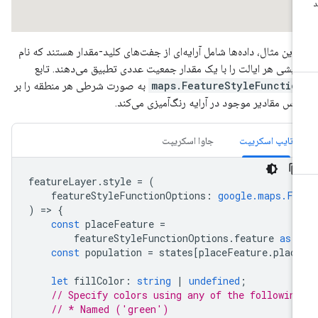
 این مثال، داده‌ها شامل آرایه‌ای از جفت‌های کلید-مقدار هستند که نام
ایشی هر ایالت را با یک مقدار جمعیت عددی تطبیق می‌دهند. تابع
maps.FeatureStyleFunctio
به صورت شرطی هر منطقه را بر
اس مقادیر موجود در آرایه رنگ‌آمیزی می‌کند.
تایپ اسکریپت
جاوا اسکریپت
featureLayer
.
style
=
(
featureStyleFunctionOptions
:
google.maps.Fe
)
=
>
{
const
placeFeature
=
featureStyleFunctionOptions
.
feature
as
const
population
=
states
[
placeFeature
.
plac
let
fillColor
:
string
|
undefined
;
// Specify colors using any of the followin
// * Named ('green')