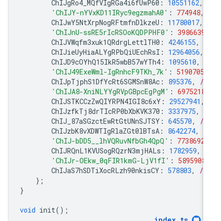
ChIJgRo4_MQfVIgRGa4i6fUwP60
:
10551162
,
'ChIJY-nYVxKD11IRyc9egzmahA0'
:
774948
,
ChIJwY5NtXrpNogRFtmfnDlkzeU
:
11780017
,
'ChIJnU-ssRE5rIcRSOoKQDPPHF0'
:
3986639
,
ChIJVWqfm3xuk1QRdrgLettlTH0
:
4246155
,
/
ChIJieUyHiaALYgRPbQiUEchRsI
:
12964056
,
ChIJD9cOYhQ15IkR5wbB57wYTh4
:
1095610
,
/
'ChIJ49ExeWml-IgRnhcF9TKh_7k'
:
5190705
,
ChIJpTjphS1DfYcRt6SGMSnW8Ac
:
895376
,
//
'ChIJA8-XniNLYYgRVpGBpcEgPgM'
:
6975218
,
ChIJSTKCCzZwQIYRPN4IGI8c6xY
:
29527941
,
ChIJzfkTj8drTIcRP0bXbKVK370
:
3337975
,
/
ChIJ_87aSGzctEwRtGtUNnSJTSY
:
645570
,
//
ChIJzbK8vXDWTIgRlaZGt0lBTsA
:
8642274
,
/
'ChIJ-bDD5__lhVQRuvNfbGh4QpQ'
:
7738692
,
ChIJRQnL1KVUSogRQzrN3mjHALs
:
1782959
,
/
'ChIJr-OEkw_0qFIR1kmG-LjV1fI'
:
5895908
ChIJaS7hSDTiXocRLzh90nkisCY
:
578803
,
//
};
}
void
init
();
index
.
ts