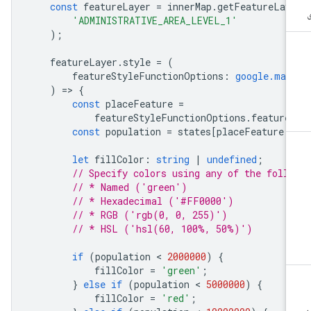
const
featureLayer
=
innerMap
.
getFeatureLay
'ADMINISTRATIVE_AREA_LEVEL_1'
);
featureLayer
.
style
=
(
featureStyleFunctionOptions
:
google.map
)
=
>
{
const
placeFeature
=
featureStyleFunctionOptions
.
feature
const
population
=
states
[
placeFeature
.
let
fillColor
:
string
|
undefined
;
// Specify colors using any of the foll
// * Named ('green')
// * Hexadecimal ('#FF0000')
// * RGB ('rgb(0, 0, 255)')
// * HSL ('hsl(60, 100%, 50%)')
if
(
population
 < 
2000000
)
{
fillColor
=
'green'
;
}
else
if
(
population
 < 
5000000
)
{
fillColor
=
'red'
;