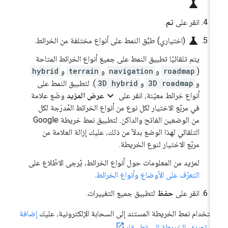
science
انقر على
تم
.
science
(اختياري) طبِّق النمط على أنواع مختلفة من الخرائط.
يتم تلقائيًا تطبيق النمط على جميع أنواع الخرائط المتاحة
(
roadmap
و
navigation
و
terrain
و
hybrid
و
3D roadmap
و
3D hybrid
). لتطبيق النمط على
expand_more
أنواع خرائط معيّنة، انقر على
عرض المزيد
وضَع علامة
في مربّع الاختيار لكل نوع من أنواع الخرائط المُدرَجة لكل
من الوضعين الفاتح والداكن. لتطبيق نمط خريطة Google
التلقائي لهذا الوضع بدلاً من ذلك، عليك إزالة العلامة من
مربّع الاختيار لنوع الخريطة.
لمزيد من المعلومات حول أنواع الخرائط، يُرجى الاطّلاع على
التعرّف على الأوضاع وأنواع الخرائط
.
انقر على
حفظ
لتطبيق جميع التغييرات.
ستخدام نمط الخريطة المستند إلى السحابة الإلكترونية، عليك
إضافة
م تعريف الخريطة إلى تطبيقك
.