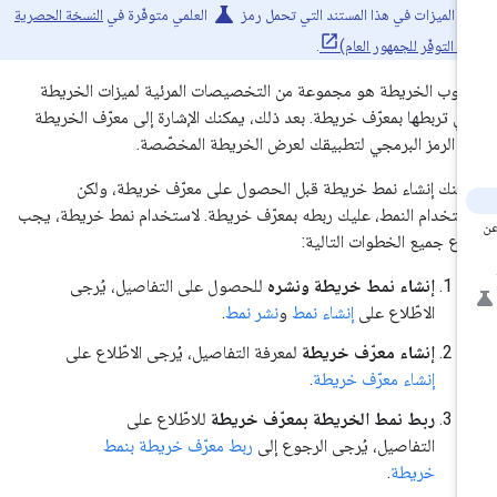
science
إنّ الميزات في هذا المستند التي تحمل رمز
العلمي متوفّرة في
النسخة الحصرية
ل التوفّر للجمهور العام)
.
لوب الخريطة هو مجموعة من التخصيصات المرئية لميزات الخريطة
تي تربطها بمعرّف خريطة. بعد ذلك، يمكنك الإشارة إلى معرّف الخريطة
 الرمز البرمجي لتطبيقك لعرض الخريطة المخصّصة.
كنك إنشاء نمط خريطة قبل الحصول على معرّف خريطة، ولكن
ستخدام النمط، عليك ربطه بمعرّف خريطة. لاستخدام نمط خريطة، يجب
ّباع جميع الخطوات التالية:
إنشاء نمط خريطة ونشره
للحصول على التفاصيل، يُرجى
الاطّلاع على
إنشاء نمط
و
نشر نمط
.
إنشاء معرّف خريطة
لمعرفة التفاصيل، يُرجى الاطّلاع على
إنشاء معرّف خريطة
.
ربط نمط الخريطة بمعرّف خريطة
للاطّلاع على
التفاصيل، يُرجى الرجوع إلى
ربط معرّف خريطة بنمط
خريطة
.