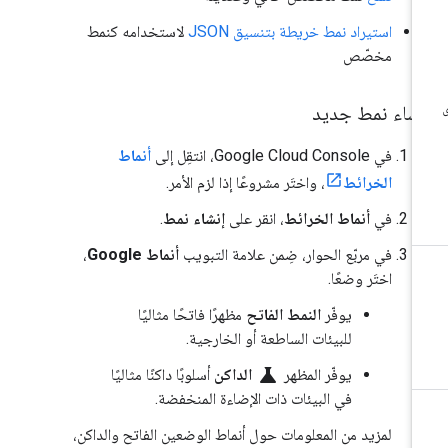
استيراد نمط خريطة بتنسيق JSON
لاستخدامه كنمط
مخصّص
نشاء نمط جديد
في Google Cloud Console، انتقِل إلى
أنماط
الخرائط
، واختَر مشروعًا إذا لزم الأمر.
في
أنماط الخرائط
، انقر على
إنشاء نمط
.
في مربّع الحوار، ضِمن علامة التبويب
أنماط Google
،
اختَر وضعًا.
يوفّر
النمط الفاتح
مظهرًا فاتحًا مثاليًا
للبيئات الساطعة أو الخارجية.
science
يوفّر المظهر
الداكن
أسلوبًا داكنًا مثاليًا
في البيئات ذات الإضاءة المنخفضة.
لمزيد من المعلومات حول أنماط الوضعين الفاتح والداكن،