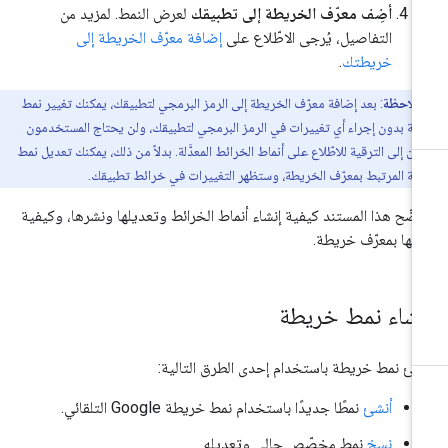
أضِف معرّف الخريطة إلى تطبيقك
لعرض النمط. لمزيد من
التفاصيل، يُرجى الاطّلاع على
إضافة معرّف الخريطة إلى
خريطتك
.
ملاحظة
: بعد إضافة معرّف الخريطة إلى الرمز البرمجي لتطبيقك، يمكنك تغيير نمط
طة بدون إجراء أي تغييرات في الرمز البرمجي لتطبيقك، ولن يحتاج المستخدمون
ئيون إلى الترقية للاطّلاع على أنماط الخرائط المعدَّلة. بدلاً من ذلك، يمكنك تعديل نمط
طة المرتبط بمعرّف الخريطة، وستظهر التغييرات في خرائط تطبيقك.
ضّح هذا المستند كيفية إنشاء أنماط الخرائط وتعديلها ونشرها، وكيفية
طها بمعرّف خريطة.
نشاء نمط خريطة
شئ نمط خريطة باستخدام إحدى الطرق التالية:
أنشئ
نمطًا جديدًا باستخدام نمط خريطة Google التلقائي.
نسخ
نمط مخصّص حالي وتعديله