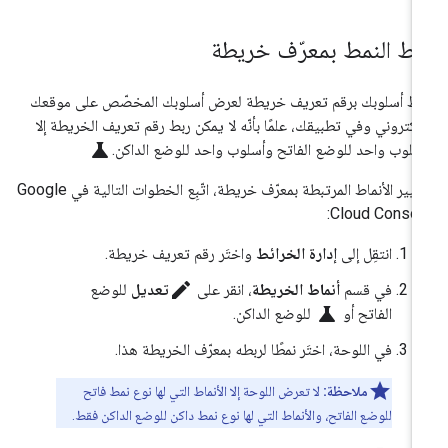
بط النمط بمعرّف خريطة
بط أسلوبك برقم تعريف خريطة لعرض أسلوبك المخصّص على موقعك
إلكتروني وفي تطبيقك، علمًا بأنّه لا يمكن ربط رقم تعريف الخريطة إلا
science
سلوب واحد للوضع الفاتح وأسلوب واحد للوضع الداكن.
لتغيير الأنماط المرتبطة بمعرّف خريطة، اتّبِع الخطوات التالية في Google
Cloud Consol
انتقِل إلى
إدارة الخرائط
واختَر رقم تعريف خريطة.
edit
في قسم
أنماط الخريطة
، انقر على
تعديل
للوضع
science
الفاتح أو
للوضع الداكن.
في اللوحة، اختَر نمطًا لربطه بمعرّف الخريطة هذا.
ملاحظة:
لا تعرض اللوحة إلا الأنماط التي لها نوع نمط فاتح
للوضع الفاتح، والأنماط التي لها نوع نمط داكن للوضع الداكن فقط.