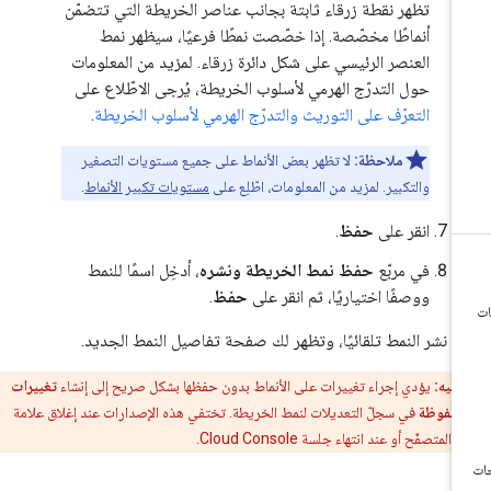
تظهر نقطة زرقاء ثابتة بجانب عناصر الخريطة التي تتضمّن
أنماطًا مخصّصة. إذا خصّصت نمطًا فرعيًا، سيظهر نمط
العنصر الرئيسي على شكل دائرة زرقاء. لمزيد من المعلومات
حول التدرّج الهرمي لأسلوب الخريطة، يُرجى الاطّلاع على
التعرّف على التوريث والتدرّج الهرمي لأسلوب الخريطة
.
ملاحظة:
لا تظهر بعض الأنماط على جميع مستويات التصغير
والتكبير. لمزيد من المعلومات، اطّلِع على
مستويات تكبير الأنماط
.
انقر على
حفظ
.
في مربّع
حفظ نمط الخريطة ونشره
، أدخِل اسمًا للنمط
ووصفًا اختياريًا، ثم انقر على
حفظ
.
م نشر النمط تلقائيًا، وتظهر لك صفحة تفاصيل النمط الجديد.
تنبيه:
يؤدي إجراء تغييرات على الأنماط بدون حفظها بشكل صريح إلى إنشاء
تغييرات
محفوظة
في سجلّ التعديلات لنمط الخريطة. تختفي هذه الإصدارات عند إغلاق علامة
لمتصفّح أو عند انتهاء جلسة Cloud Console.