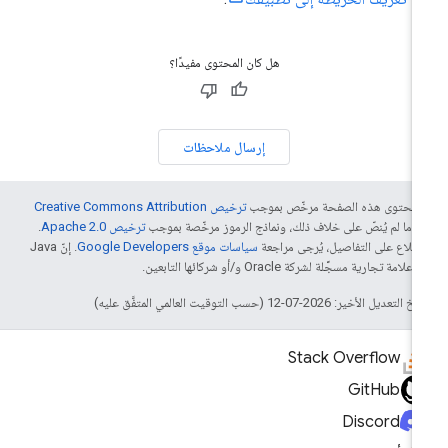
هل كان المحتوى مفيدًا؟
إرسال ملاحظات
ّ محتوى هذه الصفحة مرخّص بموجب
ترخيص Creative Commons Attribution
4‏
ما لم يُنصّ على خلاف ذلك، ونماذج الرموز مرخّصة بموجب
ترخيص Apache 2.0‏
.
اطّلاع على التفاصيل، يُرجى مراجعة
سياسات موقع Google Developers‏
. إنّ Java
لامة تجارية مسجَّلة لشركة Oracle و/أو شركائها التابعين.
التعديل الأخير: 2026-07-12 (حسب التوقيت العالمي المتفَّق عليه)
Stack Overflow
GitHub
Discord