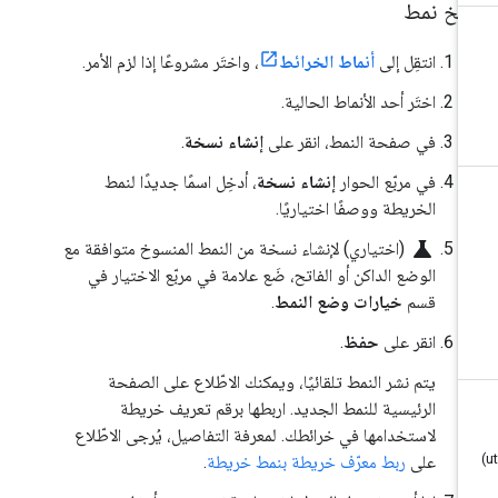
سخ نمط
انتقِل إلى
أنماط الخرائط
، واختَر مشروعًا إذا لزم الأمر.
اختَر أحد الأنماط الحالية.
في صفحة النمط، انقر على
إنشاء نسخة
.
في مربّع الحوار
إنشاء نسخة
، أدخِل اسمًا جديدًا لنمط
الخريطة ووصفًا اختياريًا.
science
(اختياري) لإنشاء نسخة من النمط المنسوخ متوافقة مع
الوضع الداكن أو الفاتح، ضَع علامة في مربّع الاختيار في
قسم
خيارات وضع النمط
.
انقر على
حفظ
.
يتم نشر النمط تلقائيًا، ويمكنك الاطّلاع على الصفحة
الرئيسية للنمط الجديد. اربطها برقم تعريف خريطة
لاستخدامها في خرائطك. لمعرفة التفاصيل، يُرجى الاطّلاع
على
ربط معرّف خريطة بنمط خريطة
.