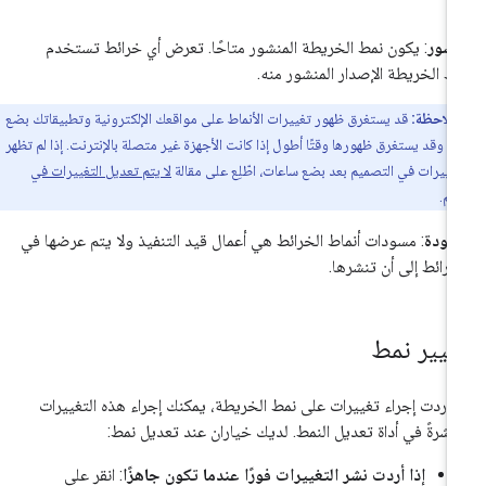
شور
: يكون نمط الخريطة المنشور متاحًا. تعرض أي خرائط تستخدم
ط الخريطة الإصدار المنشور منه.
ملاحظة:
قد يستغرق ظهور تغييرات الأنماط على مواقعك الإلكترونية وتطبيقاتك بضع
، وقد يستغرق ظهورها وقتًا أطول إذا كانت الأجهزة غير متصلة بالإنترنت. إذا لم تظهر
تغييرات في التصميم بعد بضع ساعات، اطّلِع على مقالة
لا يتم تعديل التغييرات في
يم
.
سودة
: مسودات أنماط الخرائط هي أعمال قيد التنفيذ ولا يتم عرضها في
خرائط إلى أن تنشرها.
غيير نمط
ا أردت إجراء تغييرات على نمط الخريطة، يمكنك إجراء هذه التغييرات
اشرةً في أداة تعديل النمط. لديك خياران عند تعديل نمط:
إذا أردت نشر التغييرات فورًا عندما تكون جاهزًا
: انقر على