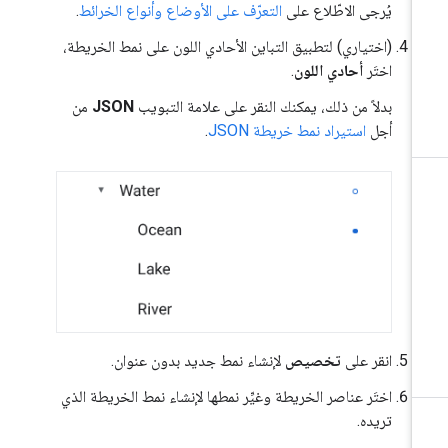
يُرجى الاطّلاع على
التعرّف على الأوضاع وأنواع الخرائط
.
(اختياري) لتطبيق التباين الأحادي اللون على نمط الخريطة،
اختَر
أحادي اللون
.
بدلاً من ذلك، يمكنك النقر على علامة التبويب
JSON
من
أجل
استيراد نمط خريطة JSON
.
انقر على
تخصيص
لإنشاء نمط جديد بدون عنوان.
اختَر عناصر الخريطة وغيِّر نمطها لإنشاء نمط الخريطة الذي
تريده.