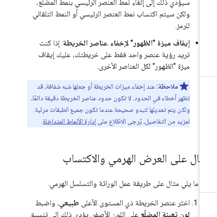
سيؤدي ذلك إلى إلغاء نمط العنصر الرئيسي بنمط المضلّع،
ولكن سيتم اكتساب نمط العنصر الرئيسي أو النمط التلقائي
للرمز.
إيقاف ميزة "الظهور" لإخفاء عناصر الخريطة
: إذا كنت
تريد رؤية عنصر واحد فقط على خريطتك، عليك إيقاف
ميزة "الظهور" لكل العناصر الأخرى.
ملاحظة:
عند إخفاء ميزات الخريطة أو جعلها شبه شفافة، قد
تظهر أخطاء في الحدود. لا تكون حدود عناصر الخريطة دقيقة دائمًا،
ولكن يتم تعديلها لتبدو صحيحة عندما تكون جميع الطبقات مرئية.
لمزيد من التفاصيل، يُرجى الاطّلاع على
إدارة الأنماط المتداخلة
.
ثال على العرض الهرمي والاكتساب
 ما يلي مثال على طريقة عمل الوراثة والتسلسل الهرمي.
اختَر عنصر الخريطة ذي المستوى الأعلى
طبيعي
، واضبط
لون تعبئة المضلّع
على اللون الأصفر. يؤدي ذلك إلى تنسيق