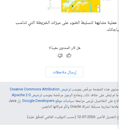
ّبِع عملية مشابهة لتسليط الضوء على ميزات الخريطة التي تناسب
تياجاتك.
هل كان المحتوى مفيدًا؟
إرسال ملاحظات
ّ محتوى هذه الصفحة مرخّص بموجب
ترخيص Creative Commons Attribution
4‏
ما لم يُنصّ على خلاف ذلك، ونماذج الرموز مرخّصة بموجب
ترخيص Apache 2.0‏
.
اطّلاع على التفاصيل، يُرجى مراجعة
سياسات موقع Google Developers‏
. إنّ Java
لامة تجارية مسجَّلة لشركة Oracle و/أو شركائها التابعين.
التعديل الأخير: 2026-07-12 (حسب التوقيت العالمي المتفَّق عليه)