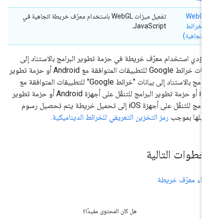
WebGL
تفعيل ميزات WebGL باستخدام معرّف خريطة اتجاهية في
(الخرائط
JavaScript.
الاتجاهية)
ؤدي استخدام معرّف خريطة في حزمة تطوير البرامج بالاستناد إلى
بيانات خرائط Google للتطبيقات المتوافقة مع Android أو حزمة تطوير
البرامج بالاستناد إلى بيانات "خرائط Google" للتطبيقات المتوافقة مع
iOS أو حزمة تطوير البرامج للتنقّل على أجهزة Android أو حزمة تطوير
البرامج للتنقّل على أجهزة iOS إلى تحميل خريطة يتم تحصيل رسوم
ابلها بموجب
رمز التخزين التعريفي للخرائط الديناميكية
.
لخطوات التالية
شاء معرّف خريطة
هل كان المحتوى مفيدًا؟