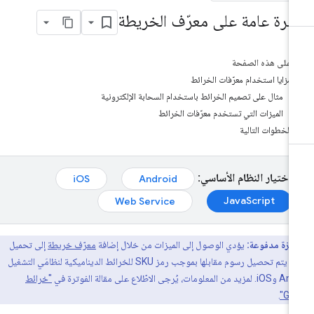
ظرة عامة على معرّف الخريطة
على هذه الصفحة
مزايا استخدام معرّفات الخرائط
مثال على تصميم الخرائط باستخدام السحابة الإلكترونية
الميزات التي تستخدم معرّفات الخرائط
الخطوات التالية
اختيار النظام الأساسي:
iOS
Android
JavaScript
Web Service
ميزة مدفوعة:
يؤدي الوصول إلى الميزات من خلال إضافة
معرّف خريطة
إلى تحميل
خريطة يتم تحصيل رسوم مقابلها بموجب رمز SKU للخرائط الديناميكية لنظامَي التشغيل
يُرجى الاطّلاع على مقالة الفوترة في
"خرائط
.
Goo