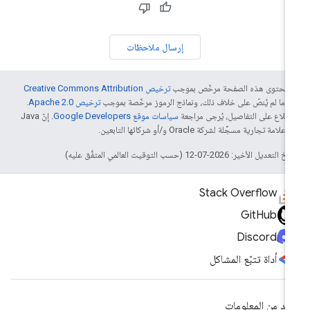
إرسال ملاحظات
ّ محتوى هذه الصفحة مرخّص بموجب
ترخيص Creative Commons Attribution
4‏
ما لم يُنصّ على خلاف ذلك، ونماذج الرموز مرخّصة بموجب
ترخيص Apache 2.0‏
.
اطّلاع على التفاصيل، يُرجى مراجعة
سياسات موقع Google Developers‏
. إنّ Java
لامة تجارية مسجَّلة لشركة Oracle و/أو شركائها التابعين.
التعديل الأخير: 2026-07-12 (حسب التوقيت العالمي المتفَّق عليه)
Stack Overflow
GitHub
Discord
أداة تتبّع المشاكل
يد من المعلومات