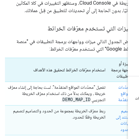
الخريطة في Cloud Console، وستظهر التغييرات في كلا المكانَين
قائيًا، بدون الحاجة إلى أي تحديثات للتطبيق من قِبل عملائك.
ميزات التي تستخدم معرّفات الخرائط
رض الجدول التالي ميزات وواجهات برمجة التطبيقات في "منصة
Goo" التي تستخدم معرّفات الخرائط:
الميزة أو
واجهة برمجة
استخدام معرّفات الخرائط لتحقيق هذه الأهداف
التطبيقات
محدّدات
تفعيل "محدّدات المواقع المتقدّمة". لست بحاجة إلى إنشاء معرّف
المواقع
خريطة ، ويمكنك بدلاً من ذلك استخدام معرّف الخريطة
DEMO
_
MAP
_
ID
المتقدّمة
التجريبي
.
تصميم
ربط معرّف الخريطة بمجموعة من الحدود والتصاميم لتصميم
مستند إلى
الخريطة وفقًا للحدود.
البيانات
للحدود