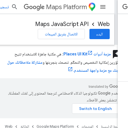
Maps Platform
تسجيل الد
Maps JavaScript API
Web
البدء
الاتصال بفريق المبيعات
review
حزمة أدوات Places UI Kit
:
هي مكتبة جاهزة للاستخدام تتيح
مطوّرين إمكانية التخصيص والتحكّم. ننصحك بتجربتها و
مشاركة ملاحظاتك حول
ربتك مع حزمة واجهة المستخدم.
تستخدم Google تكنولوجيا الذكاء الاصطناعي لترجمة المحتوى إلى لغتك المفضّلة،
د تتضمّن بعض الأخطاء.
صفحة الرئيسية
المنتجات
Google Maps Platform
الوثائق
Web