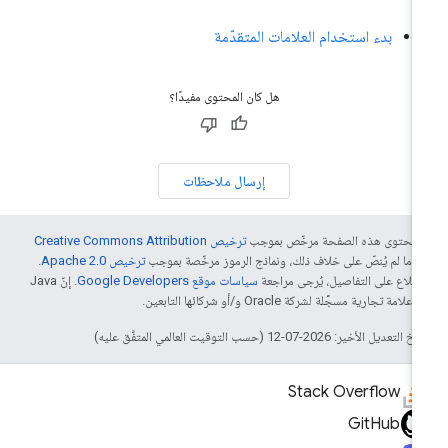
بدء استخدام العلامات المتقدّمة
هل كان المحتوى مفيدًا؟
إرسال ملاحظات
ّ محتوى هذه الصفحة مرخّص بموجب
ترخيص Creative Commons Attribution
4‏
ما لم يُنصّ على خلاف ذلك، ونماذج الرموز مرخّصة بموجب
ترخيص Apache 2.0‏
.
اطّلاع على التفاصيل، يُرجى مراجعة
سياسات موقع Google Developers‏
. إنّ Java
لامة تجارية مسجَّلة لشركة Oracle و/أو شركائها التابعين.
التعديل الأخير: 2026-07-12 (حسب التوقيت العالمي المتفَّق عليه)
Stack Overflow
GitHub