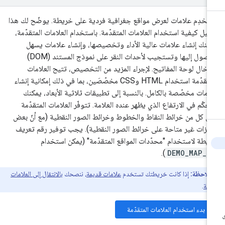
تخدِم علامات لعرض مواقع جغرافية فردية على خريطة. يوضّح لك هذا
دليل كيفية استخدام العلامات المتقدّمة. باستخدام العلامات المتقدّمة،
كنك إنشاء علامات عالية الأداء وتخصيصها، وإنشاء علامات يسهل
الوصول إليها وتستجيب لأحداث النقر على نموذج المستند (DOM)
دخال لوحة المفاتيح. لإجراء المزيد من التخصيص، تتيح العلامات
المتقدّمة استخدام HTML وCSS مخصّصَين، بما في ذلك إمكانية إنشاء
امات مخصّصة بالكامل. بالنسبة إلى تطبيقات ثلاثية الأبعاد، يمكنك
تحكّم في الارتفاع الذي يظهر عنده العلامة. تتوفّر العلامات المتقدّمة
ى كل من خرائط النقاط والخطوط وخرائط الصور النقطية (مع أنّ بعض
ميزات غير متاحة على خرائط الصور النقطية). يجب توفير رقم تعريف
يطة لاستخدام "محدّدات المواقع المتقدّمة" (يمكن استخدام
).
DEMO_MAP_I
ملاحظة:
إذا كانت خريطتك تستخدم
علامات قديمة
، ننصحك
بالانتقال إلى العلامات
ّمة
.
بدء استخدام العلامات المتقدّمة