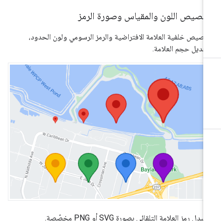
خصيص اللون والمقياس وصورة الرمز
صيص خلفية العلامة الافتراضية والرمز الرسومي ولون الحدود،
عديل حجم العلامة.
بدِل رمز العلامة التلقائي بصورة SVG أو PNG مخصّصة.