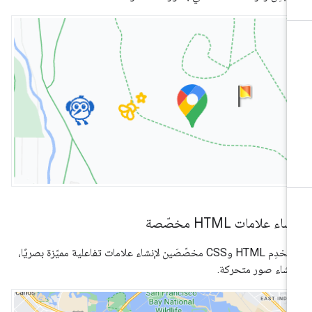
شاء علامات HTML مخصّصة
استخدِم HTML وCSS مخصّصَين لإنشاء علامات تفاعلية مميّزة بصريًا،
نشاء صور متحركة.