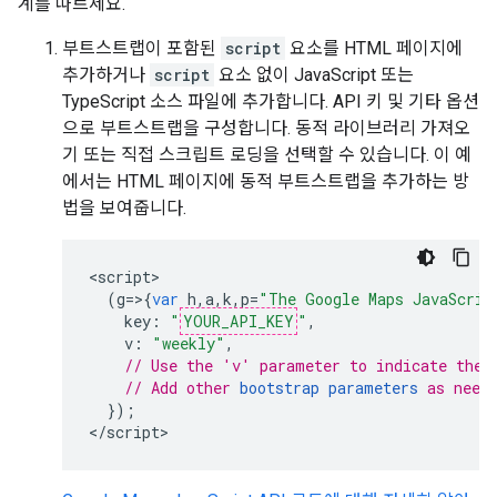
계를 따르세요.
부트스트랩이 포함된
script
요소를 HTML 페이지에
추가하거나
script
요소 없이 JavaScript 또는
TypeScript 소스 파일에 추가합니다. API 키 및 기타 옵션
으로 부트스트랩을 구성합니다. 동적 라이브러리 가져오
기 또는 직접 스크립트 로딩을 선택할 수 있습니다. 이 예
에서는 HTML 페이지에 동적 부트스트랩을 추가하는 방
법을 보여줍니다.
<
script
(
g
=>{
var
h
,
a
,
k
,
p
=
"The Google Maps JavaScrip
key
:
"
YOUR_API_KEY
"
,
v
:
"weekly"
,
// Use the 'v' parameter to indicate the 
// Add other 
bootstrap parameters
 as need
});
<
/script
>