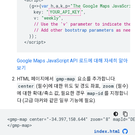
(
g
=>{
var
h
,
a
,
k
,
p
=
"The Google Maps JavaScrip
key
:
"
YOUR_API_KEY
"
,
v
:
"weekly"
,
// Use the 'v' parameter to indicate the 
// Add other 
bootstrap parameters
 as need
});
<
/script
>
Google Maps JavaScript API 로드에 대해 자세히 알아
보기
HTML 페이지에서
gmp-map
요소를 추가합니다.
center
(필수)에 대한 위도 및 경도 좌표,
zoom
(필수)
에 대한 확대/축소 값, 필요한 경우
map-id
를 지정합니
다 (고급 마커와 같은 일부 기능에 필요).
<gmp-map center="-34.397,150.644" zoom="8" mapId="DE
</gmp-map>
index.html