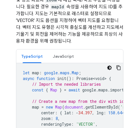
니다. 필요한 경우
mapId
속성을 사용하여 지도 ID를 추
가합니다. 지도는 기본적으로 래스터로 설정되므로
'VECTOR' 지도 옵션을 지정하여 벡터 지도를 요청합니
다. 벡터 지도 유형은 시각적 충실도를 개선하고 지도에서
기울기 및 회전을 제어하는 기능을 제공하므로 최상의 사
용자 환경을 위해 권장됩니다.
TypeScript
JavaScript
let
map
:
google.maps.Map
;
async
function
init
()
:
Promise<void>
{
// Import the needed libraries
const
{
Map
}
=
await
google
.
maps
.
importL
// Create a new map from the div with id=
map
=
new
Map
(
document
.
getElementById
(
'ma
center
:
{
lat
:
-
34.397
,
lng
:
150.644
zoom
:
8
,
renderingType
:
'VECTOR'
,