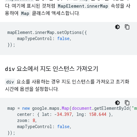
다. 여기에 표시된 것처럼
MapElement.innerMap
속성을 사
용하여
Map
클래스에 액세스합니다.
mapElement
.
innerMap
.
setOptions
({
mapTypeControl
:
false
,
});
div
요소에서 지도 인스턴스 가져오기
div
요소를 사용하는 경우 지도 인스턴스를 가져오고 초기화
시간에 옵션을 설정합니다.
map
=
new
google
.
maps
.
Map
(
document
.
getElementById
(
"m
center
:
{
lat
:
-
34.397
,
lng
:
150.644
},
zoom
:
8
,
mapTypeControl
:
false
,
});