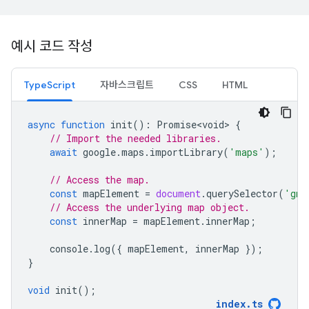
예시 코드 작성
TypeScript
자바스크립트
CSS
HTML
async
function
init
()
:
Promise<void>
{
// Import the needed libraries.
await
google
.
maps
.
importLibrary
(
'maps'
);
// Access the map.
const
mapElement
=
document
.
querySelector
(
'gmp
// Access the underlying map object.
const
innerMap
=
mapElement
.
innerMap
;
console
.
log
({
mapElement
,
innerMap
});
}
void
init
();
index
.
ts