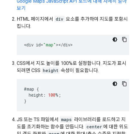
Google Maps JavaScript API 로드에 대해 자세히 알아
보기
HTML 페이지에서
div
요소를 추가하여 지도를 포함시
킵니다.
<
div
id
=
"map"
><
/
div
>
CSS에서 지도 높이를 100%로 설정합니다. 지도가 표시
되려면 CSS
height
속성이 필요합니다.
#map
{
height
:
100
%
;
}
JS 또는 TS 파일에서
maps
라이브러리를 로드하고 지
도를 초기화하는 함수를 만듭니다.
center
에 대한 위도
및 경도 좌표와
zoom
에 대한 확대/축소 수준을 지정합