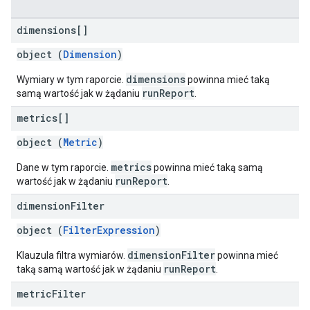
dimensions[]
object (
Dimension
)
dimensions
Wymiary w tym raporcie.
powinna mieć taką
runReport
samą wartość jak w żądaniu
.
metrics[]
object (
Metric
)
metrics
Dane w tym raporcie.
powinna mieć taką samą
runReport
wartość jak w żądaniu
.
dimension
Filter
object (
FilterExpression
)
dimensionFilter
Klauzula filtra wymiarów.
powinna mieć
runReport
taką samą wartość jak w żądaniu
.
metric
Filter