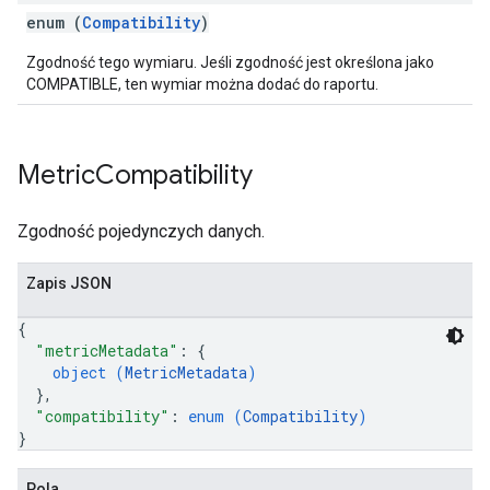
enum (
Compatibility
)
Zgodność tego wymiaru. Jeśli zgodność jest określona jako
COMPATIBLE, ten wymiar można dodać do raportu.
Metric
Compatibility
Zgodność pojedynczych danych.
Zapis JSON
{
"metricMetadata"
: 
{
object (
MetricMetadata
)
}
,
"compatibility"
: 
enum (
Compatibility
)
}
Pola