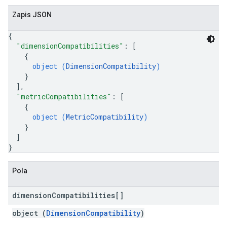
Zapis JSON
{
"dimensionCompatibilities"
: 
[
{
object (
DimensionCompatibility
)
}
]
,
"metricCompatibilities"
: 
[
{
object (
MetricCompatibility
)
}
]
}
Pola
dimension
Compatibilities[]
object (
DimensionCompatibility
)