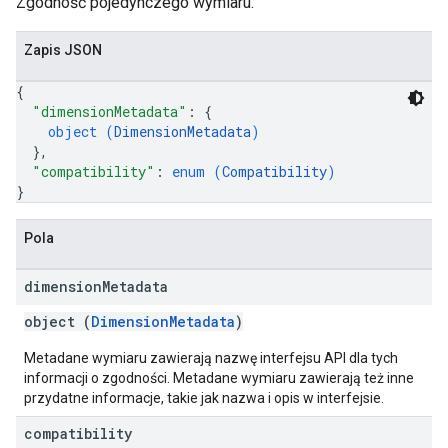
Zgodność pojedynczego wymiaru.
Zapis JSON
{
"dimensionMetadata"
: 
{
object (
DimensionMetadata
)
}
,
"compatibility"
: 
enum (
Compatibility
)
}
Pola
dimension
Metadata
object (
DimensionMetadata
)
Metadane wymiaru zawierają nazwę interfejsu API dla tych
informacji o zgodności. Metadane wymiaru zawierają też inne
przydatne informacje, takie jak nazwa i opis w interfejsie.
compatibility