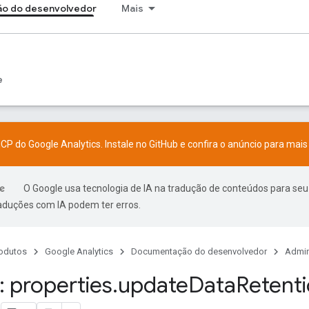
o do desenvolvedor
Mais
e
CP do Google Analytics. Instale no
GitHub
e confira o
anúncio
para mais 
O Google usa tecnologia de IA na tradução de conteúdos para seu
raduções com IA podem ter erros.
odutos
Google Analytics
Documentação do desenvolvedor
Admin
 properties
.
update
Data
Retent