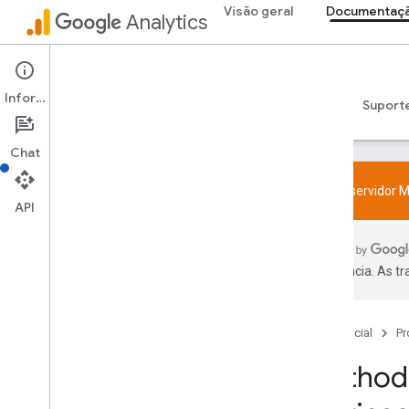
Visão geral
Documentaçã
Analytics
Admin API
Informações
Guias
Referência
Bibliotecas e samples
Suport
Chat
Teste o servidor M
API
Visão geral
Política de recurso de User-ID e SDK
preferência. As t
Limites e cotas
Codificação
Página inicial
Pr
Configuração
Method:
Eventos recomendados
Eventos recomendados por categoria
de empresa