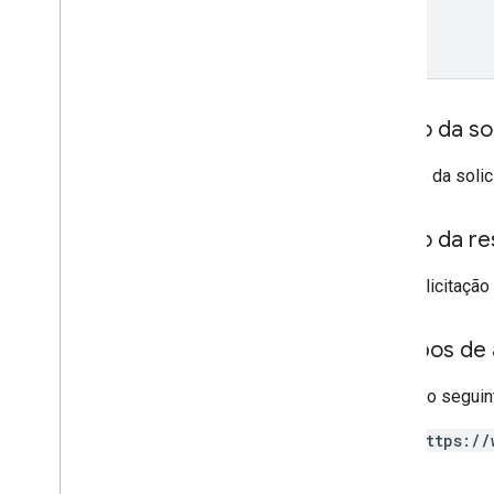
Access
Filter
Expression
Access
Metric
Access
Order
By
Data
Retention
Settings
Run
Access
Report
Response
Corpo da sol
v1alpha
RPC
O corpo da soli
Limites e cotas
Registro de alterações
Corpo da re
Esquema de relatório de acesso aos
dados
Se a solicitaçã
API Data
Visão geral
Escopos de 
Limites e cotas
Requer o seguin
Respostas de erro
Dimensões e métricas
https://
ID da propriedade
Registro de alterações