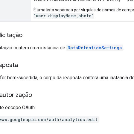
É uma lista separada por vírgulas de nomes de campo
"user.displayName,photo"
.
icitação
citação contém uma instância de
DataRetentionSettings
.
sposta
o for bem-sucedida, o corpo da resposta conterá uma instância d
autorização
te escopo OAuth:
www.googleapis.com/auth/analytics.edit