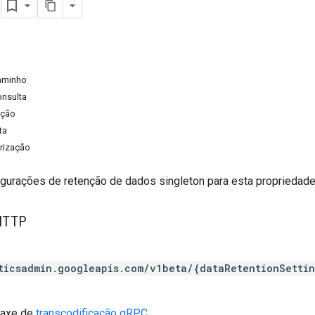
s
aminho
onsulta
ação
ta
rização
igurações de retenção de dados singleton para esta propriedade
HTTP
ticsadmin.googleapis.com/v1beta/{dataRetentionSetti
taxe de
transcodificação gRPC
.