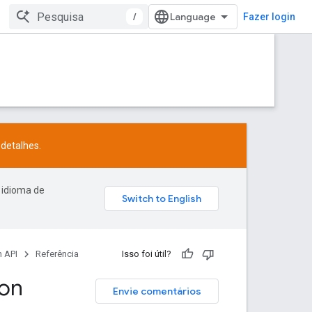
/
Fazer login
detalhes.
 idioma de
 API
Referência
Isso foi útil?
ion
Envie comentários