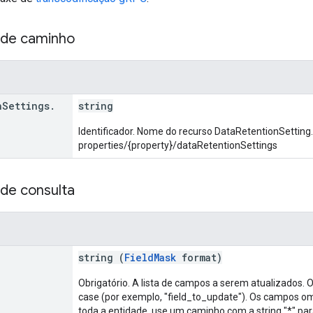
 de caminho
n
Settings
.
string
Identificador. Nome do recurso DataRetentionSetting
properties/{property}/dataRetentionSettings
de consulta
string (
FieldMask
format)
Obrigatório. A lista de campos a serem atualizados
case (por exemplo, "field_to_update"). Os campos omi
toda a entidade, use um caminho com a string "*" pa