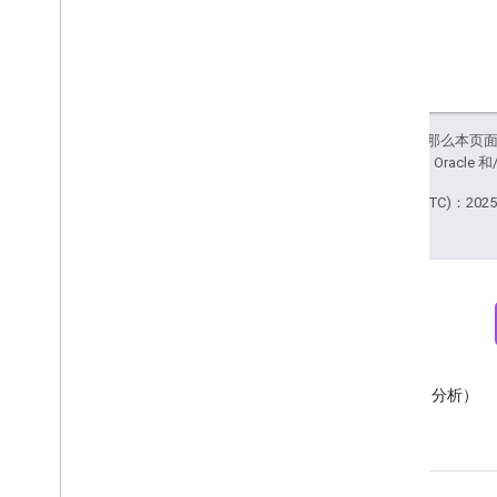
如未另行说明，那么本页
站政策
。Java 是 Orac
最后更新时间 (UTC)：2025-
简报
Discord
订阅 Google Analytics（分析）
加入 Google Analytics（分析）
开发者简报
Discord 服务器