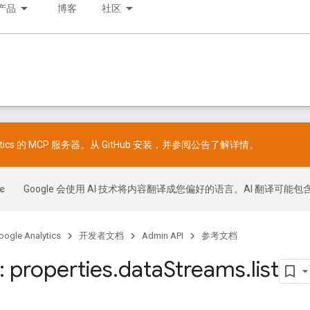
产品
博客
社区
lytics 的 MCP 服务器。从
GitHub
安装，并参阅
公告
了解详情。
Google 会使用 AI 技术将内容翻译成您偏好的语言。AI 翻译可能
oogle Analytics
开发者文档
Admin API
参考文档
 properties
.
data
Streams
.
list