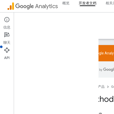
概览
开发者文档
相关
Analytics
Admin API
信息
指南
参考文档
库和示例
支持
聊天
试用 Google Ana
API
概览
SDK 和 User-ID 功能政策
限制和配额
首页
产品
G
标记
Method:
配置
推荐事件
按行业推荐的事件