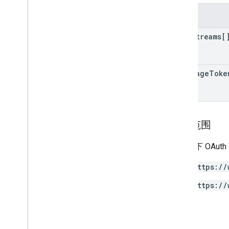
字段
User Deletion API
从旧版 User Deletion API 迁移
data
Streams[
next
Page
Toke
授权范围
需要以下 OAut
https://
https://