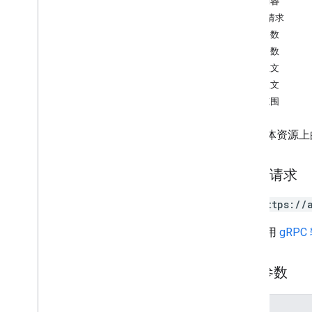
本页内容
HTTP 请求
Measurement Protocol
路径参数
概览
查询参数
协议事件
请求正文
更新日志
响应正文
授权范围
Admin API
REST
列出媒体资源上的 D
Overview
v1beta
REST Resources
HTTP 请求
account
Summaries
accounts
GET https://
properties
网址采用
gRPC
properties
.
conversion
Events
properties
.
custom
Dimensions
properties
.
custom
Metrics
路径参数
properties
.
data
Streams
Overview
参数