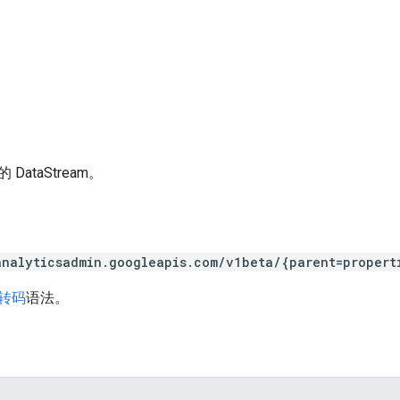
ataStream。
analyticsadmin.googleapis.com/v1beta/{parent=propert
 转码
语法。