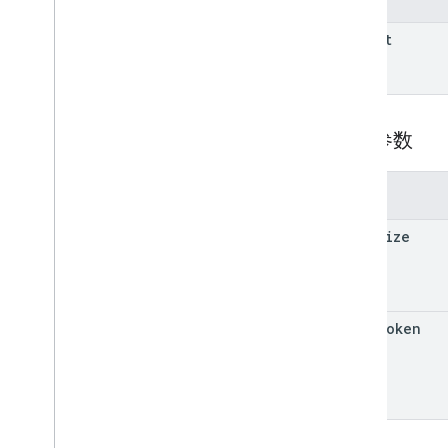
create
delete
parent
get
list
patch
properties
.
data
Streams
.
查询参数
measurement
Protocol
Secrets
properties
.
firebase
Links
properties
.
google
Ads
Links
参数
properties
.
key
Events
page
Size
Types
Access
Date
Range
Access
Dimension
Access
Filter
Expression
page
Token
Access
Metric
Access
Order
By
Data
Retention
Settings
Run
Access
Report
Response
v1alpha