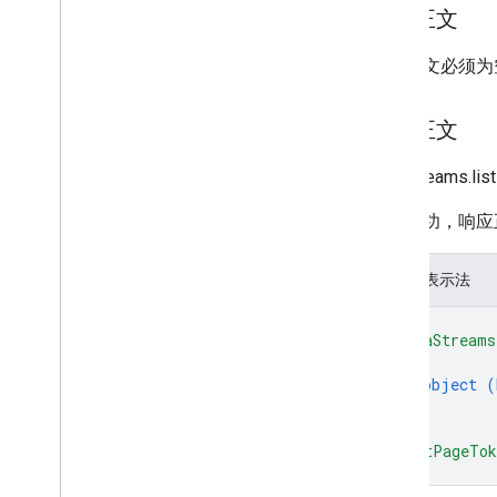
请求正文
RPC
限制和配额
请求正文必须为
更新日志
数据访问权限报告架构
响应正文
Google Data API
dataStreams.
概览
限制和配额
如果成功，响应
错误响应
维度和指标
JSON 表示法
媒体资源 ID
{
更新日志
"dataStreams
v1beta
{
v1alpha
object (
}
Big
Query Export
]
,
"nextPageTo
数据导出架构
}
流量归因数据