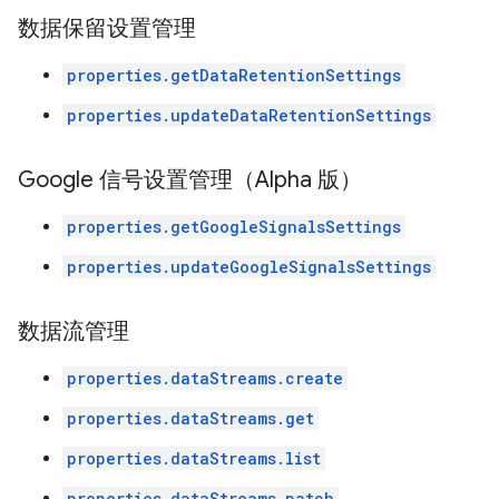
数据保留设置管理
properties.getDataRetentionSettings
properties.updateDataRetentionSettings
Google 信号设置管理（Alpha 版）
properties.getGoogleSignalsSettings
properties.updateGoogleSignalsSettings
数据流管理
properties.dataStreams.create
properties.dataStreams.get
properties.dataStreams.list
properties.dataStreams.patch