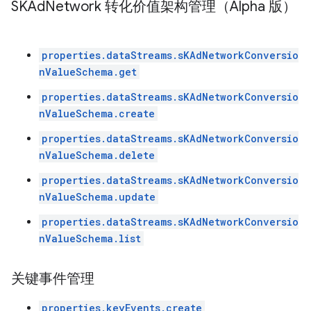
SKAd
Network 转化价值架构管理（Alpha 版）
properties.dataStreams.sKAdNetworkConversio
nValueSchema.get
properties.dataStreams.sKAdNetworkConversio
nValueSchema.create
properties.dataStreams.sKAdNetworkConversio
nValueSchema.delete
properties.dataStreams.sKAdNetworkConversio
nValueSchema.update
properties.dataStreams.sKAdNetworkConversio
nValueSchema.list
关键事件管理
properties.keyEvents.create