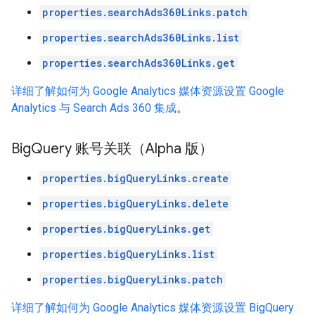
properties.searchAds360Links.patch
properties.searchAds360Links.list
properties.searchAds360Links.get
详细了解如何为 Google Analytics 媒体资源设置 Google
Analytics 与 Search Ads 360 集成
。
Big
Query 账号关联（Alpha 版）
properties.bigQueryLinks.create
properties.bigQueryLinks.delete
properties.bigQueryLinks.get
properties.bigQueryLinks.list
properties.bigQueryLinks.patch
详细了解如何为 Google Analytics 媒体资源设置 BigQuery