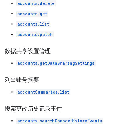
accounts.delete
accounts.get
accounts.list
accounts.patch
数据共享设置管理
accounts.getDataSharingSettings
列出账号摘要
accountSummaries.list
搜索更改历史记录事件
accounts.searchChangeHistoryEvents