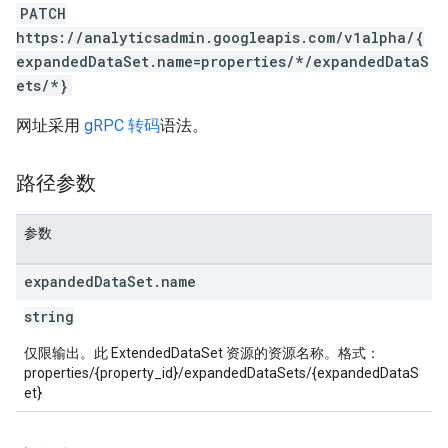
PATCH
rotocolSecrets
https://analyticsadmin.googleapis.com/v1alpha/{
kConversionValueSchema
expandedDataSet.name=properties/*/expandedDataS
LinkProposals
ets/*}
Links
网址采用
gRPC 转码
语法。
路径参数
参数
expanded
Data
Set
.
name
string
仅限输出。此 ExtendedDataSet 资源的资源名称。格式：
properties/{property_id}/expandedDataSets/{expandedDataS
et}