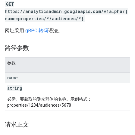
GET
https://analyticsadmin.googleapis.com/v1alpha/{
name=properties/*/audiences/*}
网址采用
gRPC 转码
语法。
les
路径参数
rotocolSecrets
kConversionValueSchema
参数
LinkProposals
Links
name
string
必需。要获取的受众群体的名称。示例格式：
properties/1234/audiences/5678
请求正文