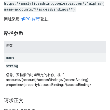
https://analyticsadmin.googleapis.com/v1alpha/{
name=accounts/*/accessBindings/*}
网址采用
gRPC 转码
语法。
路径参数
参数
les
name
string
rotocolSecrets
kConversionValueSchema
必需。要检索的访问绑定的名称。格式：-
LinkProposals
accounts/{account}/accessBindings/{accessBinding} -
Links
properties/{property}/accessBindings/{accessBinding}
请求正文