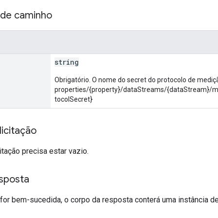
 de caminho
string
Obrigatório. O nome do secret do protocolo de mediç
properties/{property}/dataStreams/{dataStream}
tocolSecret}
icitação
itação precisa estar vazio.
sposta
o for bem-sucedida, o corpo da resposta conterá uma instância d