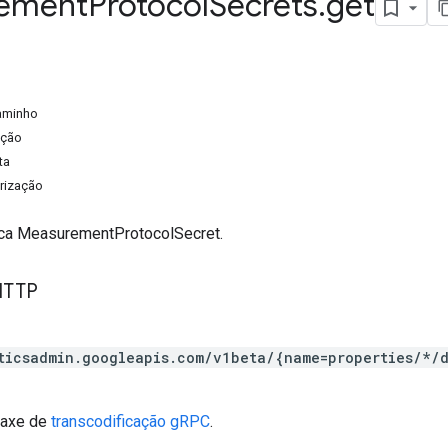
ement
Protocol
Secrets
.
get
aminho
ação
ta
rização
ica MeasurementProtocolSecret.
HTTP
ticsadmin.googleapis.com/v1beta/{name=properties/*/
taxe de
transcodificação gRPC
.