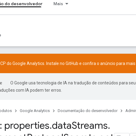
o do desenvolvedor
Mais
e
CP do Google Analytics. Instale no
GitHub
e confira o
anúncio
para mais 
O Google usa tecnologia de IA na tradução de conteúdos para seu
raduções com IA podem ter erros.
odutos
Google Analytics
Documentação do desenvolvedor
Admin
 properties
.
data
Streams
.