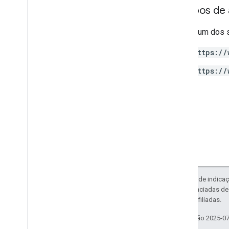
v1alpha
Escopos de 
RPC
Requer um dos 
Limites e cotas
Registro de alterações
https://
Esquema de relatório de acesso aos
dados
https://
API Data
Visão geral
Limites e cotas
Respostas de erro
Dimensões e métricas
ID da propriedade
Registro de alterações
v1beta
Exceto em caso de indicaç
v1alpha
código são licenciadas d
da Oracle e/ou afiliadas.
Exportação para o Big
Query
Última atualização 2025-0
Esquemas de exportação de dados