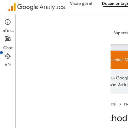
Visão geral
Documentaçã
Analytics
Admin API
Informações
Guias
Referência
Bibliotecas e samples
Suport
Chat
Teste o servidor M
API
Visão geral
Política de recurso de User-ID e SDK
preferência. As t
Limites e cotas
Codificação
Página inicial
Pr
Configuração
Method:
Eventos recomendados
Eventos recomendados por categoria
de empresa