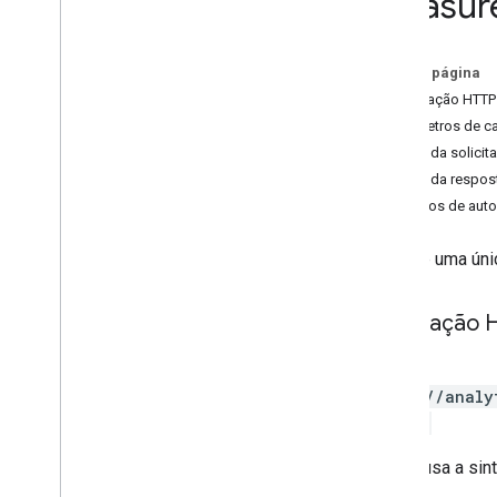
measur
Measurement Protocol
Nesta página
Visão geral
Solicitação HTTP
Eventos de protocolo
Parâmetros de c
Registro de alterações
Corpo da solicit
Corpo da respos
API Admin
Escopos de auto
REST
Overview
Procure uma ún
v1beta
REST Resources
account
Summaries
Solicitação 
accounts
properties
GET
properties
.
conversion
Events
https://analy
properties
.
custom
Dimensions
ets/*}
properties
.
custom
Metrics
O URL usa a sin
properties
.
data
Streams