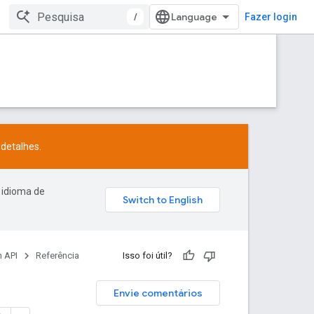
/
Fazer login
detalhes.
 idioma de
 API
Referência
Isso foi útil?
Envie comentários