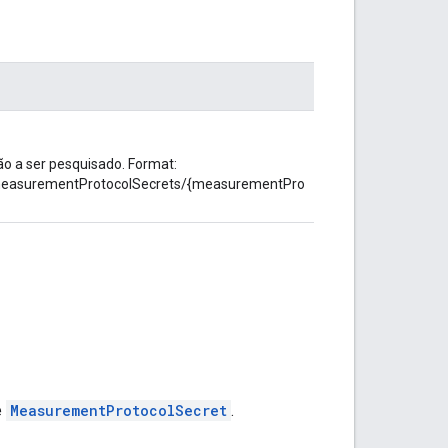
ão a ser pesquisado. Format:
/measurementProtocolSecrets/{measurementPro
e
MeasurementProtocolSecret
.