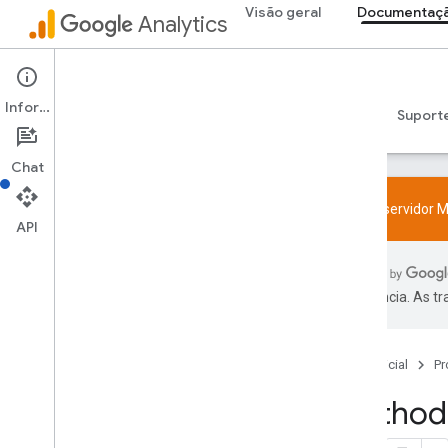
Visão geral
Documentaçã
Analytics
Admin API
Informações
Guias
Referência
Bibliotecas e samples
Suport
Chat
Teste o servidor M
API
Visão geral
Política de recurso de User-ID e SDK
preferência. As t
Limites e cotas
Codificação
Página inicial
Pr
Configuração
Method:
Eventos recomendados
Eventos recomendados por categoria
de empresa