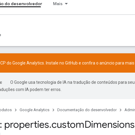
o do desenvolvedor
Mais
e
CP do Google Analytics. Instale no
GitHub
e confira o
anúncio
para mais 
O Google usa tecnologia de IA na tradução de conteúdos para seu
raduções com IA podem ter erros.
odutos
Google Analytics
Documentação do desenvolvedor
Admin
 properties
.
custom
Dimensions