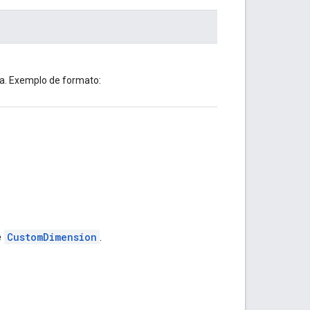
a. Exemplo de formato:
e
CustomDimension
.