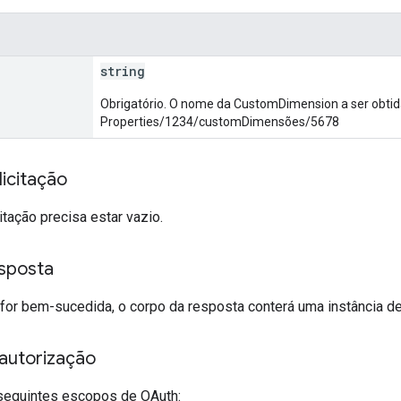
string
Obrigatório. O nome da CustomDimension a ser obtid
Properties/1234/customDimensões/5678
icitação
itação precisa estar vazio.
sposta
o for bem-sucedida, o corpo da resposta conterá uma instância d
autorização
seguintes escopos de OAuth: