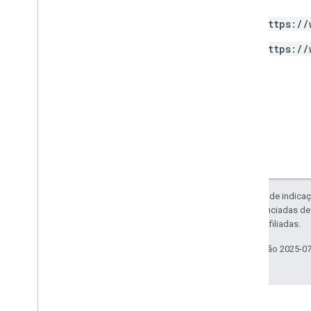
v1alpha
https://
RPC
Limites e cotas
https://
Registro de alterações
Esquema de relatório de acesso aos
dados
API Data
Visão geral
Limites e cotas
Respostas de erro
Dimensões e métricas
Exceto em caso de indicaç
ID da propriedade
código são licenciadas d
Registro de alterações
da Oracle e/ou afiliadas.
v1beta
Última atualização 2025-0
v1alpha
Exportação para o Big
Query
Esquemas de exportação de dados