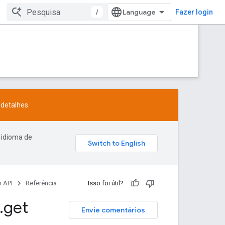
/
Fazer login
detalhes.
 idioma de
 API
Referência
Isso foi útil?
.
get
Envie comentários