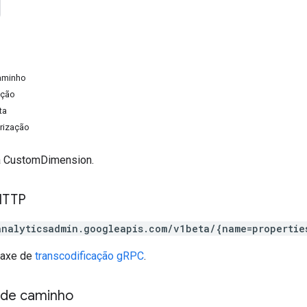
aminho
ação
ta
rização
a CustomDimension.
HTTP
analyticsadmin.googleapis.com/v1beta/{name=propertie
taxe de
transcodificação gRPC
.
 de caminho