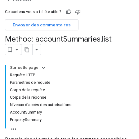
Ce contenu vous a-t-il été utile ?
Envoyer des commentaires
Method: account
Summaries
.
list
Sur cette page
Requête HTTP
Paramètres de requête
Corps de la requête
Corps de la réponse
rotocolSecrets
Niveaux d'accès des autorisations
AccountSummary
PropertySummary