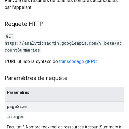
Renvoie des résumés de tous les comptes accessibles
par l'appelant.
Requête HTTP
GET
https://analyticsadmin.googleapis.com/v1beta/ac
countSummaries
L'URL utilise la syntaxe de
transcodage gRPC
.
Paramètres de requête
Paramètres
page
Size
integer
Facultatif. Nombre maximal de ressources AccountSummary à