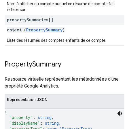
Nom à afficher du compte auquel ce résumé de compte fait
référence.
property
Summaries[]
object (
PropertySummary
)
Liste des résumés des comptes enfants de ce compte.
Property
Summary
Ressource virtuelle représentant les métadonnées d'une
propriété Google Analytics.
Représentation JSON
{
"property"
: 
string
,
"displayName"
: 
string
,
"propertyType"
: 
enum (
PropertyType
)
,