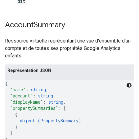
dit
Account
Summary
Ressource virtuelle représentant une vue d'ensemble d'un
compte et de toutes ses propriétés Google Analytics
enfants.
Représentation JSON
{
"name"
: 
string
,
"account"
: 
string
,
"displayName"
: 
string
,
"propertySummaries"
: 
[
{
object (
PropertySummary
)
}
]