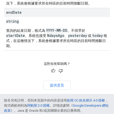
況下，系統會根據要求所在時區的目前時間推斷日期。
end
Date
string
YYYY-MM-DD
查詢的結束日期，格式為
。不得早於
startDate
NdaysAgo
yesterday
today
。系統也接受
、
或
格
式，在這種情況下，系統會根據要求所在時區的目前時間推斷日
期。
這對你有幫助嗎？
提供意見
除非另有註明，否則本頁面中的內容是採用
創用 CC 姓名標示 4.0 授權
，
程式碼範例則為
阿帕契 2.0 授權
。詳情請參閱《
Google Developers 網站
政策
》。Java 是 Oracle 和/或其關聯企業的註冊商標。