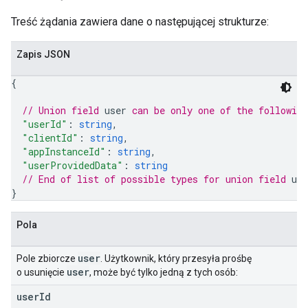
Treść żądania zawiera dane o następującej strukturze:
les
Zapis JSON
rotocolSecrets
{
kConversionValueSchema
LinkProposals
// Union field 
user
 can be only one of the followin
"userId"
: 
string
,
Links
"clientId"
: 
string
,
"appInstanceId"
: 
string
,
"userProvidedData"
: 
string
// End of list of possible types for union field 
use
}
Pola
user
Pole zbiorcze
. Użytkownik, który przesyła prośbę
user
o usunięcie
, może być tylko jedną z tych osób:
user
Id