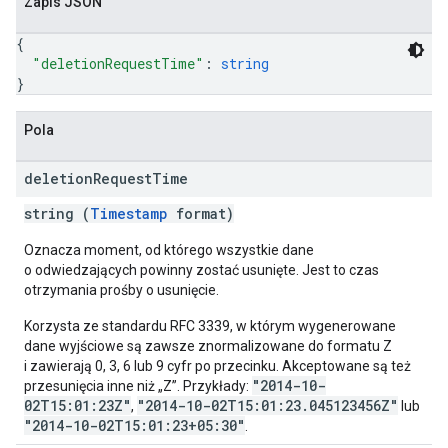
Zapis JSON
{
"deletionRequestTime"
: 
string
}
Pola
deletion
Request
Time
string (
Timestamp
format)
Oznacza moment, od którego wszystkie dane
o odwiedzających powinny zostać usunięte. Jest to czas
otrzymania prośby o usunięcie.
Korzysta ze standardu RFC 3339, w którym wygenerowane
dane wyjściowe są zawsze znormalizowane do formatu Z
i zawierają 0, 3, 6 lub 9 cyfr po przecinku. Akceptowane są też
"2014-10-
przesunięcia inne niż „Z”. Przykłady:
02T15:01:23Z"
"2014-10-02T15:01:23.045123456Z"
,
lub
"2014-10-02T15:01:23+05:30"
.