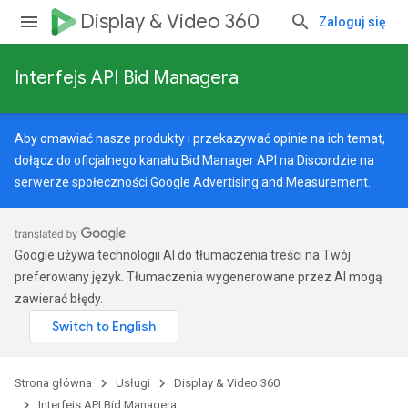
Display & Video 360
Zaloguj się
Interfejs API Bid Managera
Aby omawiać nasze produkty i przekazywać opinie na ich temat,
dołącz do oficjalnego kanału Bid Manager API na Discordzie na
serwerze
społeczności Google Advertising and Measurement
.
Google używa technologii AI do tłumaczenia treści na Twój
preferowany język. Tłumaczenia wygenerowane przez AI mogą
zawierać błędy.
Strona główna
Usługi
Display & Video 360
Interfejs API Bid Managera