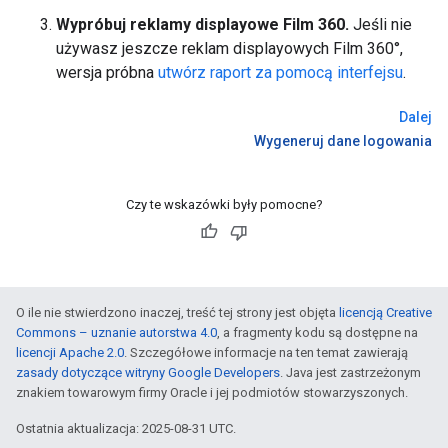
Wypróbuj reklamy displayowe Film 360.
Jeśli nie
używasz jeszcze reklam displayowych Film 360°,
wersja próbna
utwórz raport za pomocą interfejsu
.
Dalej
Wygeneruj dane logowania
Czy te wskazówki były pomocne?
O ile nie stwierdzono inaczej, treść tej strony jest objęta
licencją Creative
Commons – uznanie autorstwa 4.0
, a fragmenty kodu są dostępne na
licencji Apache 2.0
. Szczegółowe informacje na ten temat zawierają
zasady dotyczące witryny Google Developers
. Java jest zastrzeżonym
znakiem towarowym firmy Oracle i jej podmiotów stowarzyszonych.
Ostatnia aktualizacja: 2025-08-31 UTC.