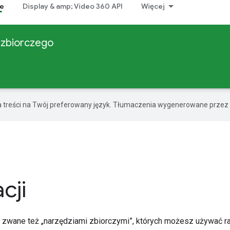
ze
Display & amp; Video 360 API
Więcej
 zbiorczego
a treści na Twój preferowany język. Tłumaczenia wygenerowane przez 
cji
, zwane też „narzędziami zbiorczymi”, których możesz używać 