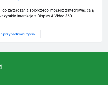
zi do zarządzania zbiorczego, możesz zintegrować całą
szystkie interakcje z Display & Video 360.
ch przypadków użycia
i