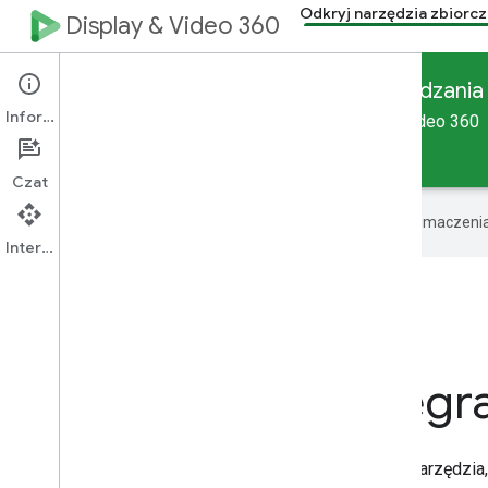
Odkryj narzędzia zbiorc
Display & Video 360
Narzędzia Display & Video 360 do zarządzania
Informacje
Przewodnik po optymalizacji integracji Display & Video 360
Strona główna
Przewodniki
Czat
Google używa technologii AI do tłumaczeni
Interfejs API
Optymalizacja integra
W Display & Video 360 masz do dyspozycji różne narzędzia