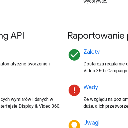
wycofywać.
ng API
Raportowanie 
check_circle
Zalety
automatyczne tworzenie i
Dostarcza regularnie
Video 360 i Campaign
error
Wady
ących wymiarów i danych w
Ze względu na poziom
terfejsie Display & Video 360.
duże, a ich przetwor
lightbulb_circle
Uwagi