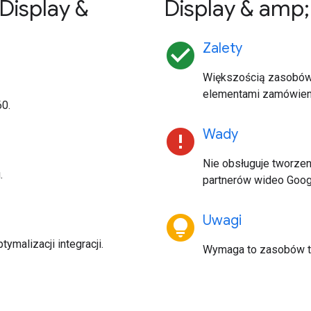
 Display &
Display & amp;
check_circle
Zalety
Większością zasobów 
elementami zamówien
60.
error
Wady
Nie obsługuje tworzen
.
partnerów wideo Goog
lightbulb_circle
Uwagi
ymalizacji integracji.
Wymaga to zasobów t