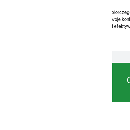
Narzędzia Display & Video 360 do zarządzania zbiorczeg
złożoności i zestawu funkcji. Biorąc pod uwagę Twoje kon
zasoby, możesz znaleźć te, które mogą pomóc Ci efektywn
Znajdź narzędzie odpowiednie dla siebie