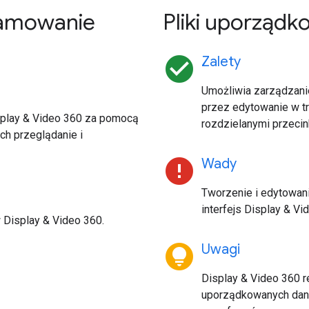
ramowanie
Pliki uporząd
check_circle
Zalety
Umożliwia zarządzani
przez edytowanie w tr
play & Video 360 za pomocą
rozdzielanymi przecin
ch przeglądanie i
error
Wady
Tworzenie i edytowan
interfejs Display & Vi
 Display & Video 360.
lightbulb_circle
Uwagi
Display & Video 360 r
uporządkowanych dany