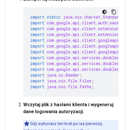
import static
java.nio.charset.StandardCha
import
com.google.api.client.auth.oauth2.C
import
com.google.api.client.extensions.ja
import
com.google.api.client.extensions.je
import
com.google.api.client.googleapis.au
import
com.google.api.client.googleapis.au
import
com.google.api.client.googleapis.ut
import
com.google.api.services.doubleclick
import
com.google.api.services.doubleclick
import
com.google.api.services.doubleclick
import
java.io.Reader
;
import
java.nio.file.Files
;
import
java.nio.file.Paths
;
Wczytaj plik z hasłami klienta i wygeneruj
dane logowania autoryzacji.
Gdy wykonasz ten krok po raz pierwszy,