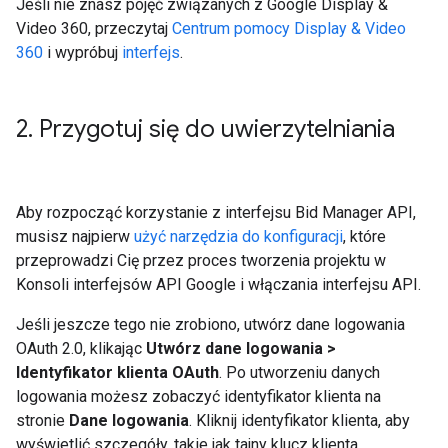
Jeśli nie znasz pojęć związanych z Google Display &
Video 360, przeczytaj
Centrum pomocy Display & Video
360
i wypróbuj
interfejs
.
2
.
Przygotuj się do uwierzytelniania
Aby rozpocząć korzystanie z interfejsu Bid Manager API,
musisz najpierw
użyć narzędzia do konfiguracji
, które
przeprowadzi Cię przez proces tworzenia projektu w
Konsoli interfejsów API Google i włączania interfejsu API.
Jeśli jeszcze tego nie zrobiono, utwórz dane logowania
OAuth 2.0, klikając
Utwórz dane logowania >
Identyfikator klienta OAuth
. Po utworzeniu danych
logowania możesz zobaczyć identyfikator klienta na
stronie
Dane logowania
. Kliknij identyfikator klienta, aby
wyświetlić szczegóły, takie jak tajny klucz klienta,