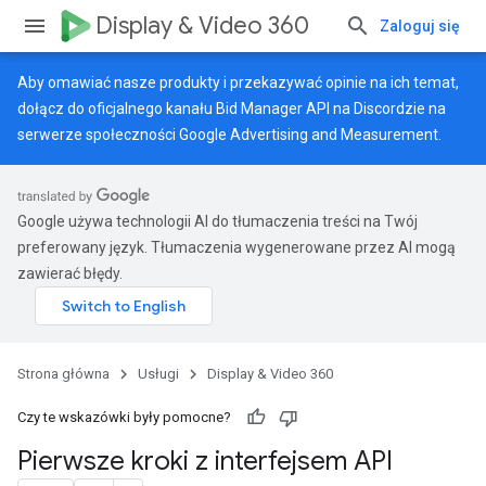
Display & Video 360
Zaloguj się
Aby omawiać nasze produkty i przekazywać opinie na ich temat,
dołącz do oficjalnego kanału Bid Manager API na Discordzie na
serwerze
społeczności Google Advertising and Measurement
.
Google używa technologii AI do tłumaczenia treści na Twój
preferowany język. Tłumaczenia wygenerowane przez AI mogą
zawierać błędy.
Strona główna
Usługi
Display & Video 360
Czy te wskazówki były pomocne?
Pierwsze kroki z interfejsem API