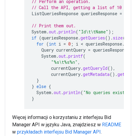
// Perform an operation.
// Call the API, getting a list of 10 quer
ListQueriesResponse
queriesResponse
=
serv
// Print them out.
System
.
out
.
println
(
"Id\t\tName"
);
if
(
queriesResponse
.
getQueries
().
size
()
>
for
(
int
i
=
0
;
i
 < 
queriesResponse
.
getQ
Query
currentQuery
=
queriesResponse
.
g
System
.
out
.
printf
(
"%s\t%s%n"
,
currentQuery
.
getQueryId
(),
currentQuery
.
getMetadata
().
getTitl
}
}
else
{
System
.
out
.
println
(
"No queries exist."
);
}
Więcej informacji o korzystaniu z interfejsu Bid
Manager API w języku Java, znajdziesz w
README
w
przykładach interfejsu Bid Manager API
.