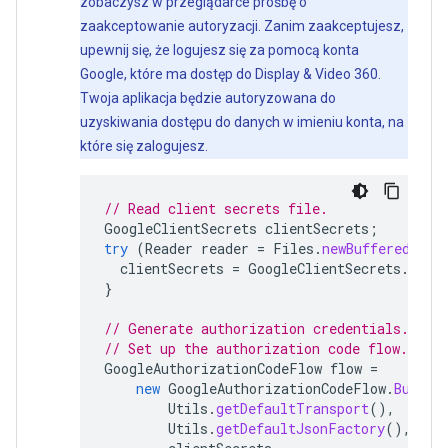
zobaczysz w przeglądarce prośbę o
zaakceptowanie autoryzacji. Zanim zaakceptujesz,
upewnij się, że logujesz się za pomocą konta
Google, które ma dostęp do Display & Video 360.
Twoja aplikacja będzie autoryzowana do
uzyskiwania dostępu do danych w imieniu konta, na
które się zalogujesz.
// Read client secrets file.
GoogleClientSecrets
clientSecrets
;
try
(
Reader
reader
=
Files
.
newBufferedRead
clientSecrets
=
GoogleClientSecrets
.
load
}
// Generate authorization credentials.
// Set up the authorization code flow.
GoogleAuthorizationCodeFlow
flow
=
new
GoogleAuthorizationCodeFlow
.
Builde
Utils
.
getDefaultTransport
(),
Utils
.
getDefaultJsonFactory
(),