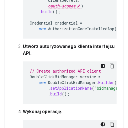
clientSecrets
,
oauth-scopes
)
.
build
();
Credential
credential
=
new
AuthorizationCodeInstalledApp
(
flow
Utwórz autoryzowanego klienta interfejsu
API.
// Create authorized API client.
DoubleClickBidManager
service
=
new
DoubleClickBidManager
.
Builder
(
cred
.
setApplicationName
(
"bidmanager-ja
.
build
();
Wykonaj operację.