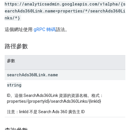
https://analyticsadmin.googleapis.com/v1alpha/{s
rotocolSecrets
earchAds360Link.name=properties/*/searchAds360Li
kConversionValueSchema
nks/*}
LinkProposals
這個網址使用
gRPC 轉碼
語法。
Links
路徑參數
參數
search
Ads360Link
.
name
string
ID。這個 SearchAds360Link 資源的資源名稱。格式：
properties/{propertyId}/searchAds360Links/{linkId}
注意：linkId 不是 Search Ads 360 廣告主 ID