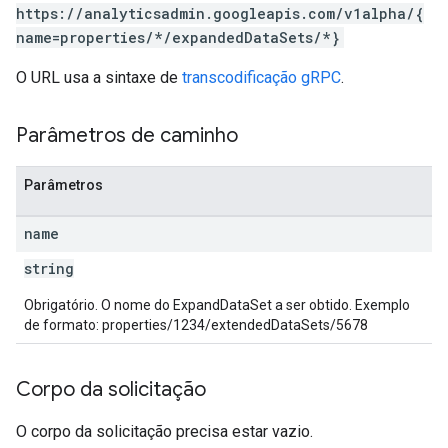
https://analyticsadmin.googleapis.com/v1alpha/{
name=properties/*/expandedDataSets/*}
rotocolSecrets
kConversionValueSchema
O URL usa a sintaxe de
transcodificação gRPC
.
LinkProposals
Links
Parâmetros de caminho
Parâmetros
name
string
Obrigatório. O nome do ExpandDataSet a ser obtido. Exemplo
de formato: properties/1234/extendedDataSets/5678
Corpo da solicitação
O corpo da solicitação precisa estar vazio.