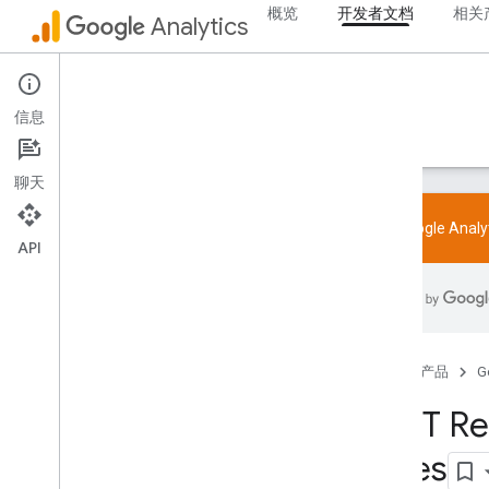
概览
开发者文档
相关
Analytics
Admin API
信息
指南
参考文档
库和示例
支持
聊天
试用 Google Ana
API
概览
SDK 和 User-ID 功能政策
限制和配额
首页
产品
G
标记
REST Re
配置
推荐事件
Rules
按行业推荐的事件