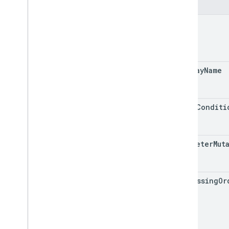
字段
properties
.
data
Streams
.
s
KAd
Network
Conversion
Value
Schema
name
properties
.
display
Video360Advertiser
Link
Proposals
properties
.
display
Video360Advertiser
Links
display
Name
properties
.
expanded
Data
Sets
properties
.
firebase
Links
properties
.
google
Ads
Links
event
Conditi
properties
.
key
Events
properties
.
reporting
Data
Annotations
properties
.
rollup
Property
Source
parameter
Mut
Links
properties
.
search
Ads360Links
properties
.
subproperty
Event
processing
Or
Filters
properties
.
subproperty
Sync
Configs
Types