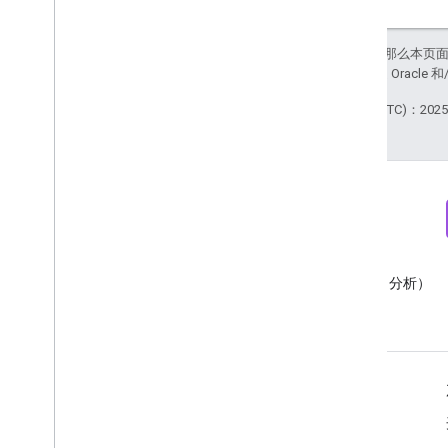
Run
Access
Report
Response
User
Provided
Data
Settings
如未另行说明，那么本页
RPC
站政策
。Java 是 Orac
限制和配额
最后更新时间 (UTC)：2025-
更新日志
数据访问权限报告架构
Google Data API
概览
限制和配额
错误响应
简报
Discord
维度和指标
订阅 Google Analytics（分析）
加入 Google Analytics（分析）
媒体资源 ID
开发者简报
Discord 服务器
更新日志
v1beta
v1alpha
资源
Big
Query Export
帮助中心
数据导出架构