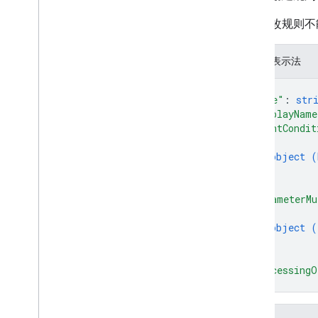
properties
.
big
Query
Links
事件修改规则不
properties
.
calculated
Metrics
properties
.
channel
Groups
properties
.
conversion
Events
JSON 表示法
properties
.
custom
Dimensions
{
properties
.
custom
Metrics
"name"
: 
str
properties
.
data
Streams
"displayName
properties
.
data
Streams
.
event
"eventCondit
Create
Rules
{
properties
.
data
Streams
.
event
Edit
object (
Rules
}
Overview
]
,
"parameterMu
create
{
delete
object (
get
}
list
]
,
patch
"processingO
}
reorder
properties
.
data
Streams
.
measurement
Protocol
Secrets