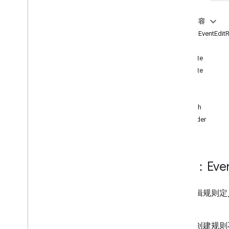
Measurement Protocol
本页内容
概览
资源：EventEditR
协议事件
方法
更新日志
create
delete
Admin API
get
REST
list
Overview
patch
v1beta
reorder
v1alpha
REST Resources
account
Summaries
accounts
资源：Eve
accounts
.
access
Bindings
properties
事件编辑规则定
properties
.
access
Bindings
更。
properties
.
ad
Sense
Links
properties
.
audiences
与事件创建规则