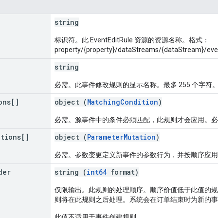
string
标识符。此 EventEditRule 资源的资源名称。格式：
property/{property}/dataStreams/{dataStream}/even
string
必需。此事件修改规则的显示名称。最多 255 个字符
ons[]
object (
MatchingCondition
)
必需。源事件中的条件必须匹配，此规则才会应用。必须
ations[]
object (
ParameterMutation
)
必需。参数变更定义新事件的参数行为，并按顺序应用。
der
string (
int64
format)
仅限输出。此规则的处理顺序。顺序价值低于此值的规
则将在此规则之后处理。系统会在订单结束时为新的事
此值不适用于事件创建规则。